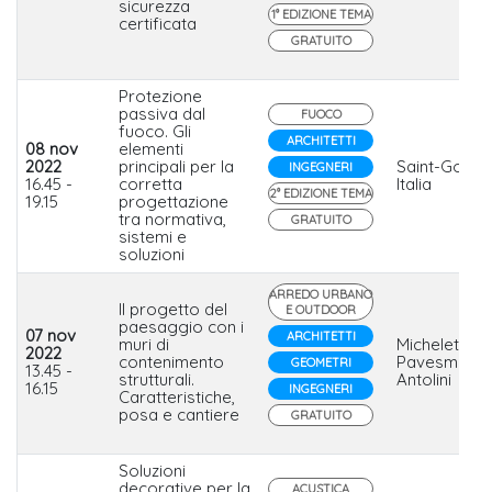
sicurezza
1° EDIZIONE TEMA
certificata
GRATUITO
Protezione
passiva dal
FUOCO
fuoco. Gli
ARCHITETTI
08 nov
elementi
2022
principali per la
Saint-Gobai
INGEGNERI
16.45 -
corretta
Italia
2° EDIZIONE TEMA
19.15
progettazione
tra normativa,
GRATUITO
sistemi e
soluzioni
ARREDO URBANO
Il progetto del
E OUTDOOR
paesaggio con i
07 nov
ARCHITETTI
muri di
Micheletto,
2022
contenimento
Pavesmac,
GEOMETRI
13.45 -
strutturali.
Antolini
16.15
INGEGNERI
Caratteristiche,
posa e cantiere
GRATUITO
Soluzioni
decorative per la
ACUSTICA