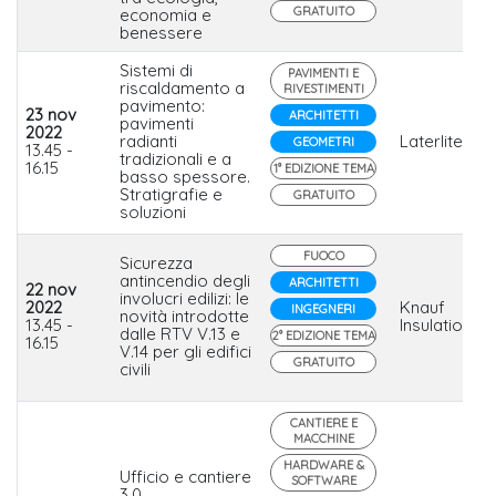
GRATUITO
economia e
benessere
Sistemi di
PAVIMENTI E
riscaldamento a
RIVESTIMENTI
pavimento:
23 nov
ARCHITETTI
pavimenti
2022
radianti
Laterlite
GEOMETRI
13.45 -
tradizionali e a
16.15
1° EDIZIONE TEMA
basso spessore.
Stratigrafie e
GRATUITO
soluzioni
FUOCO
Sicurezza
antincendio degli
ARCHITETTI
22 nov
involucri edilizi: le
2022
Knauf
INGEGNERI
novità introdotte
13.45 -
Insulation
dalle RTV V.13 e
2° EDIZIONE TEMA
16.15
V.14 per gli edifici
GRATUITO
civili
CANTIERE E
MACCHINE
HARDWARE &
Ufficio e cantiere
SOFTWARE
3.0.