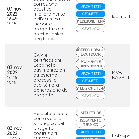
correzione
ARCHITETTI
07 nov
acustica:
2022
miglioramento
GEOMETRI
Isolmant
16.45 -
dell'acustica
1° EDIZIONE TEMA
19.15
indoor e
progettazione
GRATUITO
architettonica
degli spazi
ARREDO URBANO
CAM e
E OUTDOOR
certificazioni
PAVIMENTI E
Leed nelle
RIVESTIMENTI
03 nov
pavimentazioni
2022
MVB
ARCHITETTI
da esterno. I
16.45 -
BAGATTINI
processi di
GEOMETRI
19.15
qualità nella
2° EDIZIONE TEMA
generazione del
progetto
GRATUITO
Velocità di posa
STRUTTURE
come valore
ISOLAMENTO
strategico del
TERMICO
03 nov
progetto:
ARCHITETTI
2022
costruzioni
Poliespanso
13.45 -
"sismo-