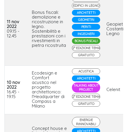
EDIFICI IN LEGNO
Bonus fiscali:
ARCHITETTI
demolizione e
GEOMETRI
11 nov
ricostruzione in
Geopietra,
2022
legno.
PERITI
Costantini
09.15 -
Sostenibilità e
Legno
INGEGNERI
12.45
prestazioni con i
rivestimenti in
BONUS FISCALI
pietra ricostruita
2° EDIZIONE TEMA
GRATUITO
ACUSTICA
Ecodesign e
Comfort
ARCHITETTI
10 nov
acustico nel
TALKING ABOUT
2022
progetto
Celenit
PROJECT
16.45 -
architettonico:
19.15
l'Headquarter di
2° EDIZIONE TEMA
Compass a
GRATUITO
Milano
ENERGIE
RINNOVABILI
Concept house e
ARCHITETTI