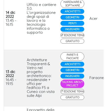
HARDWARE &
Ufficio e cantiere
SOFTWARE
3.0.
ARCHITETTI
14 dic
L'organizzazione
2022
degli spazi di
GEOMETRI
Acer
13.45 -
lavoro e la
PERITI
16.15
tecnologia
informatica a
INGEGNERI
supporto
4° EDIZIONE TEMA
GRATUITO
PARETI E
FACCIATE
Architetture
Trasparenti &
ARCHITETTI
Vetro nel
GEOMETRI
13 dic
progetto
2022
architettonico:
INGEGNERI
Faraone
16.45 -
residenziale +
TALKING ABOUT
19.15
uffici per
PROJECT
l'edificio F5 a
Cuneo con vista
1° EDIZIONE TEMA
sulle Alpi
GRATUITO
Il progetto della