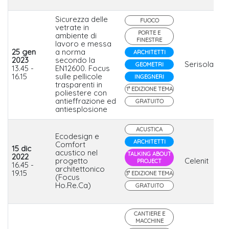
Sicurezza delle
FUOCO
vetrate in
PORTE E
ambiente di
FINESTRE
lavoro e messa
25 gen
a norma
ARCHITETTI
2023
secondo la
Serisolar
GEOMETRI
13.45 -
EN12600. Focus
16.15
sulle pellicole
INGEGNERI
trasparenti in
1° EDIZIONE TEMA
poliestere con
antieffrazione ed
GRATUITO
antiesplosione
ACUSTICA
Ecodesign e
ARCHITETTI
Comfort
15 dic
acustico nel
TALKING ABOUT
2022
progetto
Celenit
PROJECT
16.45 -
architettonico
19.15
3° EDIZIONE TEMA
(Focus
Ho.Re.Ca)
GRATUITO
CANTIERE E
MACCHINE