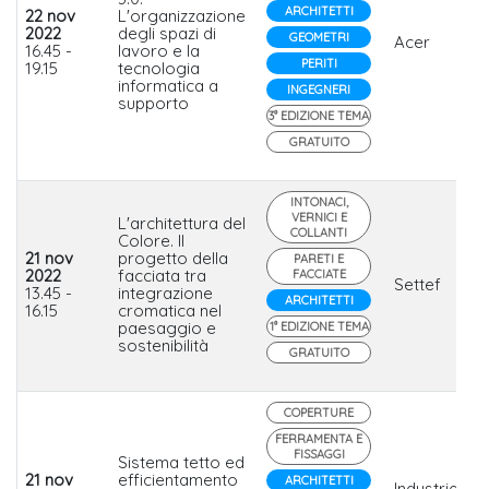
ARCHITETTI
22 nov
L'organizzazione
2022
degli spazi di
GEOMETRI
Acer
16.45 -
lavoro e la
PERITI
19.15
tecnologia
informatica a
INGEGNERI
supporto
3° EDIZIONE TEMA
GRATUITO
INTONACI,
VERNICI E
L'architettura del
COLLANTI
Colore. Il
21 nov
progetto della
PARETI E
2022
facciata tra
FACCIATE
Settef
13.45 -
integrazione
ARCHITETTI
16.15
cromatica nel
paesaggio e
1° EDIZIONE TEMA
sostenibilità
GRATUITO
COPERTURE
FERRAMENTA E
FISSAGGI
Sistema tetto ed
21 nov
efficientamento
ARCHITETTI
Industrie