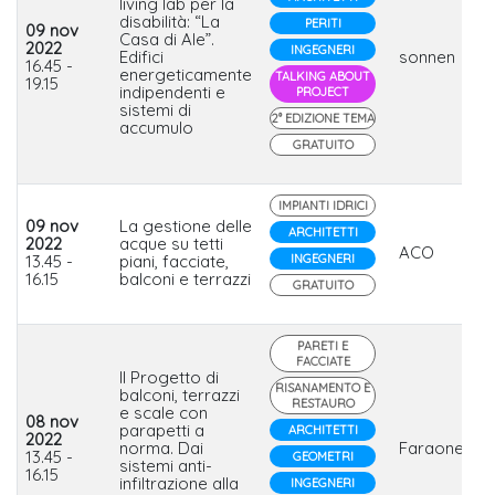
living lab per la
disabilità: “La
PERITI
09 nov
Casa di Ale”.
2022
INGEGNERI
Edifici
sonnen
16.45 -
energeticamente
TALKING ABOUT
19.15
indipendenti e
PROJECT
sistemi di
2° EDIZIONE TEMA
accumulo
GRATUITO
IMPIANTI IDRICI
09 nov
La gestione delle
ARCHITETTI
2022
acque su tetti
ACO
13.45 -
piani, facciate,
INGEGNERI
16.15
balconi e terrazzi
GRATUITO
PARETI E
FACCIATE
Il Progetto di
RISANAMENTO E
balconi, terrazzi
RESTAURO
e scale con
08 nov
parapetti a
ARCHITETTI
2022
norma. Dai
Faraone
13.45 -
GEOMETRI
sistemi anti-
16.15
infiltrazione alla
INGEGNERI