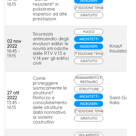
INGEGNERI
16.15
resistenti" in
2° EDIZIONE TEMA
polistirene
espanso ad alte
GRATUITO
prestazioni
FUOCO
Sicurezza
antincendio degli
ARCHITETTI
02 nov
involucri edilizi: le
2022
Knauf
INGEGNERI
novità introdotte
16.45 -
Insulation
dalle RTV V.13 e
1° EDIZIONE TEMA
19.15
V.14 per gli edifici
GRATUITO
civili
Come
RISANAMENTO E
RESTAURO
proteggere
sismicamente le
STRUTTURE
27 ott
strutture?
ARCHITETTI
2022
Rinforzo e
Saint-Gobai
13.45 -
consolidamento
Italia
INGEGNERI
16.15
delle strutture:
2° EDIZIONE TEMA
dalla normativa
ai sistemi
GRATUITO
costruttivi
ISOLAMENTO