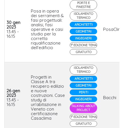
PORTE E
FINESTRE
Posa in opera
ISOLAMENTO
dei serramenti &
TERMICO
fasi progettuali:
30 gen
analisi, fasi
ARCHITETTI
2023
operative e casi
PosaClima
13.45 -
GEOMETRI
studio per la
16.15
corretta
INGEGNERI
riqualificazione
1° EDIZIONE TEMA
dell’edificio
GRATUITO
ISOLAMENTO
TERMICO
Progetti in
ARCHITETTI
Classe A tra
recupero edilizio
GEOMETRI
26 gen
e nuove
PERITI
2023
costruzioni. Case
Bacchi
13.45 -
study di
INGEGNERI
16.15
un'abitazione in
TALKING ABOUT
Veneto con
PROJECT
certificazione
1° EDIZIONE TEMA
Casaclima
GRATUITO