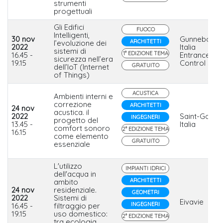
strumenti
progettuali
Gli Edifici
FUOCO
Intelligenti,
30 nov
Gunnebo
ARCHITETTI
l’evoluzione dei
2022
Italia
sistemi di
1° EDIZIONE TEMA
16.45 -
Entrance
sicurezza nell’era
19.15
Control SpA
GRATUITO
dell’IoT (Internet
of Things)
ACUSTICA
Ambienti interni e
correzione
ARCHITETTI
24 nov
acustica. il
2022
Saint-Gobai
INGEGNERI
progetto del
13.45 -
Italia
comfort sonoro
2° EDIZIONE TEMA
16.15
come elemento
GRATUITO
essenziale
L'utilizzo
IMPIANTI IDRICI
dell'acqua in
ARCHITETTI
ambito
24 nov
residenziale.
GEOMETRI
2022
Sistemi di
Eivavie
INGEGNERI
16.45 -
filtraggio per
19.15
uso domestico:
2° EDIZIONE TEMA
tra ecologia,