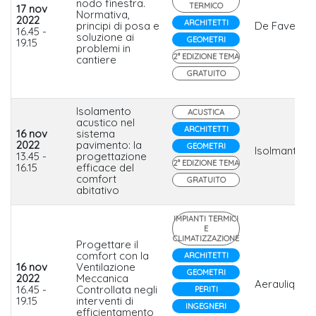
nodo finestra.
TERMICO
17 nov
Normativa,
2022
ARCHITETTI
principi di posa e
De Faveri
16.45 -
soluzione ai
GEOMETRI
19.15
problemi in
2° EDIZIONE TEMA
cantiere
GRATUITO
Isolamento
ACUSTICA
acustico nel
ARCHITETTI
16 nov
sistema
2022
pavimento: la
GEOMETRI
Isolmant
13.45 -
progettazione
2° EDIZIONE TEMA
16.15
efficace del
comfort
GRATUITO
abitativo
IMPIANTI TERMICI
E
CLIMATIZZAZIONE
Progettare il
comfort con la
ARCHITETTI
16 nov
Ventilazione
GEOMETRI
2022
Meccanica
Aerauliqa
16.45 -
Controllata negli
PERITI
19.15
interventi di
INGEGNERI
efficientamento