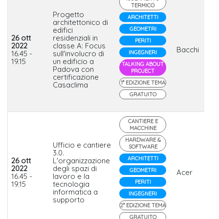
TERMICO
Progetto
ARCHITETTI
architettonico di
edifici
GEOMETRI
26 ott
residenziali in
PERITI
2022
classe A: Focus
Bacchi
16.45 -
sull'involucro di
INGEGNERI
19.15
un edificio a
TALKING ABOUT
Padova con
PROJECT
certificazione
1° EDIZIONE TEMA
Casaclima
GRATUITO
CANTIERE E
MACCHINE
HARDWARE &
Ufficio e cantiere
SOFTWARE
3.0.
ARCHITETTI
26 ott
L'organizzazione
2022
degli spazi di
GEOMETRI
Acer
16.45 -
lavoro e la
PERITI
19.15
tecnologia
informatica a
INGEGNERI
supporto
2° EDIZIONE TEMA
GRATUITO