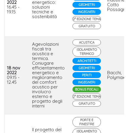
2022
energetico:
Cotto
GEOMETRI
16.45 -
soluzioni
Possagno
19.15
tecniche e
INGEGNERI
sostenibilità
2° EDIZIONE TEMA
GRATUITO
ACUSTICA
Agevolazioni
fiscali tra
ISOLAMENTO
acustica e
TERMICO
termica.
ARCHITETTI
Coniugare
18 nov
efficientamento
GEOMETRI
2022
energetico e
Bacchi,
PERITI
09.15 -
miglioramento
Polymaxitali
12.45
del comfort
INGEGNERI
acustico per
BONUS FISCALI
involucro
esterno e
2° EDIZIONE TEMA
progetto degli
GRATUITO
interni
PORTE E
FINESTRE
Il progetto del
ISOLAMENTO