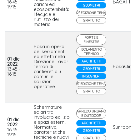
16.45 -
BAGATTINI
carichi ed
GEOMETRI
19.15
ecosostenibilità:
2° EDIZIONE TEMA
lifecycle e
riutilizzo dei
GRATUITO
materiali
PORTE E
FINESTRE
Posa in opera
ISOLAMENTO
dei serramenti
TERMICO
ed effetti nella
01 dic
Direzione Lavori:
ARCHITETTI
2022
"errori di
PosaClima
13.45 -
GEOMETRI
cantiere" più
16.15
comuni e
INGEGNERI
soluzioni
3° EDIZIONE TEMA
operative
GRATUITO
Schermature
solari tra
ARREDO URBANO
E OUTDOOR
involucro edilizio
01 dic
e spazi esterni.
ARCHITETTI
2022
Normativa,
Sunroom
16.45 -
GEOMETRI
caratteristiche
19.15
tecniche e nuovi
GRATUITO