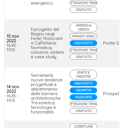
energetico
2° EDIZIONE TEMA
GRATUITO
ARREDO &
Il progetto del
DESIGN
Bagno negli
15 nov
IMPIANTI IDRICI
Hotel, Ristoranti
2022
e Caffetterie.
Ponte Giulio
ARCHITETTI
16.45 -
Normativa,
19.15
2° EDIZIONE TEMA
soluzioni, sistemi
e case study
GRATUITO
PORTE E
Serramenti,
FINESTRE
nuove tendenze
ARCHITETTI
progettuali e
14 nov
abbattimento
GEOMETRI
2022
delle barriere
Prospettico
16.45 -
INGEGNERI
architettoniche.
19.15
Tra estetica,
1° EDIZIONE TEMA
tecnologia e
GRATUITO
funzionalità
COPERTURE