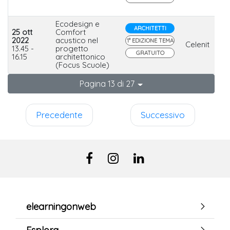
Ecodesign e
ARCHITETTI
25 ott
Comfort
2022
acustico nel
1° EDIZIONE TEMA
Celenit
13.45 -
progetto
GRATUITO
16.15
architettonico
(Focus Scuole)
Pagina 13 di 27
Precedente
Successivo
elearningonweb