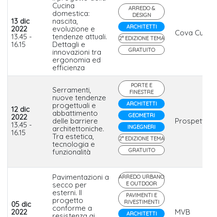
Cucina
ARREDO &
domestica:
DESIGN
13 dic
nascita,
ARCHITETTI
2022
evoluzione e
Cova Cucine
13.45 -
tendenze attuali.
2° EDIZIONE TEMA
16.15
Dettagli e
GRATUITO
innovazioni tra
ergonomia ed
efficienza
PORTE E
Serramenti,
FINESTRE
nuove tendenze
ARCHITETTI
progettuali e
12 dic
abbattimento
GEOMETRI
2022
delle barriere
Prospettico
13.45 -
INGEGNERI
architettoniche.
16.15
Tra estetica,
2° EDIZIONE TEMA
tecnologia e
GRATUITO
funzionalità
Pavimentazioni a
ARREDO URBANO
secco per
E OUTDOOR
esterni. Il
PAVIMENTI E
progetto
RIVESTIMENTI
05 dic
conforme a
2022
MVB
ARCHITETTI
resistenza ai