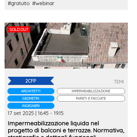
#gratuito
#webinar
SOLD OUT
2CFP
TEMI
ARCHITETTI
IMPERMEABILIZZAZIONE
GEOMETRI
PARETI E FACCIATE
INGEGNERI
17 set 2025 | 16.45 - 19.15
Impermeabilizzazione liquida nel
progetto di balconi e terrazze. Normativa,