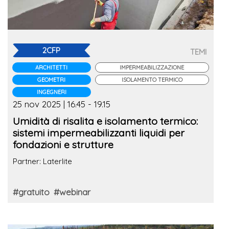
2CFP
TEMI
ARCHITETTI
IMPERMEABILIZZAZIONE
GEOMETRI
ISOLAMENTO TERMICO
INGEGNERI
25 nov 2025 | 16.45 - 19.15
Umidità di risalita e isolamento termico:
sistemi impermeabilizzanti liquidi per
fondazioni e strutture
Partner: Laterlite
#gratuito
#webinar