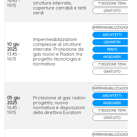
16.45 -
strutture interrate,
1° EDIZIONE TEMA
19.15
coperture carrabili e tetti
GRATUITO
verdi
IMPERMEABILIZZAZIONE
ARCHITETTI
Impermeabilizzazioni
GEOMETRI
10 giu
complesse di strutture
2025
interrate. Protezione da
PERITI
13.45 -
gas nocivi e Radon: tra
INGEGNERI
16.15
progetto tecnologia e
normativa
1° EDIZIONE TEMA
GRATUITO
IMPERMEABILIZZAZIONE
ARCHITETTI
05 giu
Protezione al gas radon:
2025
progetto, nuova
INGEGNERI
16.45 -
normativa e disposizioni
1° EDIZIONE TEMA
19.15
della direttiva Euratom
GRATUITO
IMPERMEABILIZZAZIONE