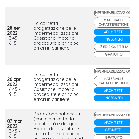
IMPERMEABILIZZAZIONE
MATERIALI E
La corretta
CARATTERISTICHE
28 set
progettazione delle
ARCHITETTI
2022
impermeabilizzazioni.
13.45 -
Casistiche, materiali
INGEGNERI
16.15
procedure e principali
2° EDIZIONE TEMA
errori in cantiere
GRATUITO
IMPERMEABILIZZAZIONE
La corretta
26 apr
progettazione delle
MATERIALI E
CARATTERISTICHE
2022
impermeabilizzazioni.
16.45 -
Casistiche, materiali
ARCHITETTI
19.15
procedure e principali
INGEGNERI
errori in cantiere
Protezione dall'acqua
IMPERMEABILIZZAZIONE
(con e senza falda
07 mar
ARCHITETTI
acquifera) e dal gas
2022
Radon delle strutture
GEOMETRI
13.45 -
interrate. Tra edifici di
16.15
GRATUITO
nuova realizzazione ed