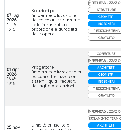
IMPERMEABILIZZAZIONE
Soluzioni per
STRUTTURE
07 lug
l’impermeabilizzazione
GEOMETRI
2026
del calcestruzzo armato
13.45 -
nelle infrastrutture:
INGEGNERI
16.15
protezione e durabilità
1° EDIZIONE TEMA
delle opere
GRATUITO
COPERTURE
IMPERMEABILIZZAZIONE
Progettare
ARCHITETTI
01 apr
l’impermeabilizzazione di
2026
GEOMETRI
balconi e terrazze con
16.45 -
sistemi liquidi: requisiti,
INGEGNERI
19.15
dettagli e prestazioni
1° EDIZIONE TEMA
GRATUITO
IMPERMEABILIZZAZIONE
ISOLAMENTO TERMICO
Umidità di risalita e
ARCHITETTI
25 nov
isolamento termico: