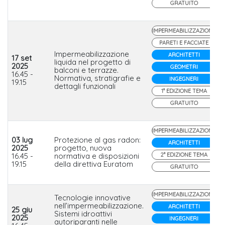
GRATUITO
IMPERMEABILIZZAZIONE
PARETI E FACCIATE
Impermeabilizzazione
ARCHITETTI
17 set
liquida nel progetto di
2025
GEOMETRI
balconi e terrazze.
16.45 -
Normativa, stratigrafie e
INGEGNERI
19.15
dettagli funzionali
1° EDIZIONE TEMA
GRATUITO
IMPERMEABILIZZAZIONE
03 lug
Protezione al gas radon:
ARCHITETTI
2025
progetto, nuova
16.45 -
normativa e disposizioni
2° EDIZIONE TEMA
19.15
della direttiva Euratom
GRATUITO
IMPERMEABILIZZAZIONE
Tecnologie innovative
nell’impermeabilizzazione.
ARCHITETTI
25 giu
Sistemi idroattivi
2025
INGEGNERI
autoriparanti nelle