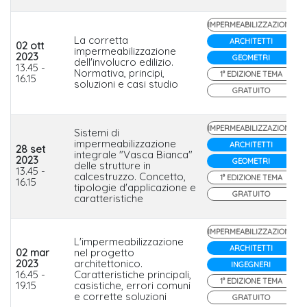
IMPERMEABILIZZAZIONE
La corretta
ARCHITETTI
02 ott
impermeabilizzazione
2023
GEOMETRI
dell'involucro edilizio.
13.45 -
Normativa, principi,
1° EDIZIONE TEMA
16.15
soluzioni e casi studio
GRATUITO
IMPERMEABILIZZAZIONE
Sistemi di
impermeabilizzazione
ARCHITETTI
28 set
integrale "Vasca Bianca"
2023
GEOMETRI
delle strutture in
13.45 -
calcestruzzo. Concetto,
1° EDIZIONE TEMA
16.15
tipologie d'applicazione e
GRATUITO
caratteristiche
IMPERMEABILIZZAZIONE
L'impermeabilizzazione
ARCHITETTI
02 mar
nel progetto
2023
architettonico.
INGEGNERI
16.45 -
Caratteristiche principali,
1° EDIZIONE TEMA
19.15
casistiche, errori comuni
e corrette soluzioni
GRATUITO