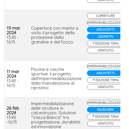
COPERTURE
IMPERMEABILIZZAZIONE
19 mar
Coperture con manto a
ARCHITETTI
2024
vista. Il progetto della
13.45 -
protezione dalla
GEOMETRI
16.15
grandine e dal fuoco
1° EDIZIONE TEMA
GRATUITO
IMPERMEABILIZZAZIONE
Piscine e vasche
11 mar
sportive: il progetto
ARCHITETTI
2024
dell'impermeabilizzazione
13.45 -
1° EDIZIONE TEMA
dalla manutenzione al
16.15
ripristino
GRATUITO
Impermeabilizzazione
IMPERMEABILIZZAZIONE
26 feb
delle strutture in
INGEGNERI
2024
calcestruzzo. Soluzioni
13:45
"Vasca Bianca" tra
1° EDIZIONE TEMA
-16:15
progettazione, durabilità
GRATUITO
ed innovazione