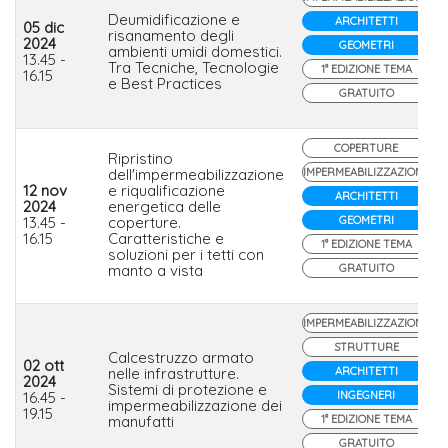
Deumidificazione e
ARCHITETTI
05 dic
risanamento degli
2024
GEOMETRI
ambienti umidi domestici.
13.45 -
Tra Tecniche, Tecnologie
1° EDIZIONE TEMA
16.15
e Best Practices
GRATUITO
COPERTURE
Ripristino
dell'impermeabilizzazione
IMPERMEABILIZZAZIONE
12 nov
e riqualificazione
ARCHITETTI
2024
energetica delle
13.45 -
coperture.
GEOMETRI
16.15
Caratteristiche e
1° EDIZIONE TEMA
soluzioni per i tetti con
manto a vista
GRATUITO
IMPERMEABILIZZAZIONE
STRUTTURE
Calcestruzzo armato
02 ott
nelle infrastrutture.
ARCHITETTI
2024
Sistemi di protezione e
16.45 -
INGEGNERI
impermeabilizzazione dei
19.15
manufatti
1° EDIZIONE TEMA
GRATUITO