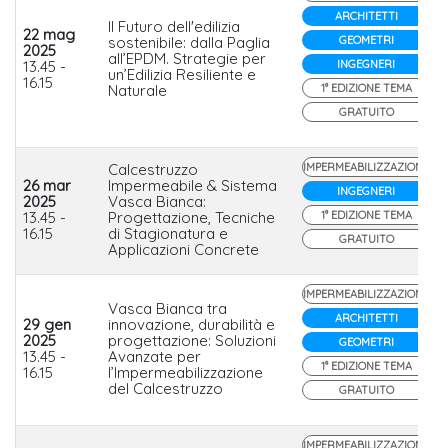
ARCHITETTI
Il Futuro dell'edilizia
22 mag
sostenibile: dalla Paglia
GEOMETRI
2025
all’EPDM. Strategie per
13.45 -
INGEGNERI
un’Edilizia Resiliente e
16.15
Naturale
1° EDIZIONE TEMA
GRATUITO
Calcestruzzo
IMPERMEABILIZZAZIONE
26 mar
Impermeabile & Sistema
INGEGNERI
2025
Vasca Bianca:
13.45 -
Progettazione, Tecniche
1° EDIZIONE TEMA
16.15
di Stagionatura e
GRATUITO
Applicazioni Concrete
IMPERMEABILIZZAZIONE
Vasca Bianca tra
ARCHITETTI
29 gen
innovazione, durabilità e
2025
progettazione: Soluzioni
GEOMETRI
13.45 -
Avanzate per
1° EDIZIONE TEMA
16.15
l’Impermeabilizzazione
del Calcestruzzo
GRATUITO
IMPERMEABILIZZAZIONE