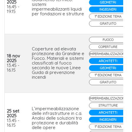
2025
GEOMETRI
sistemi
16.45 -
impermeabilizzanti liquidi
INGEGNERI
19.15
per fondazioni e strutture
1° EDIZIONE TEMA
GRATUITO
FUOCO
COPERTURE
Coperture ad elevata
protezione da Grandine e
IMPERMEABILIZZAZIONE
18 nov
Fuoco. Materiali e sistemi
2025
ARCHITETTI
classificati al fuoco
13.45 -
secondo le nuove Linee
GEOMETRI
16.15
Guida di prevenzione
1° EDIZIONE TEMA
incendi
GRATUITO
IMPERMEABILIZZAZIONE
STRUTTURE
L’impermeabilizzazione
25 set
delle infrastrutture in c.a.
ARCHITETTI
2025
Analisi delle soluzioni tra
13.45 -
INGEGNERI
protezione e durabilità
16.15
delle opere
1° EDIZIONE TEMA