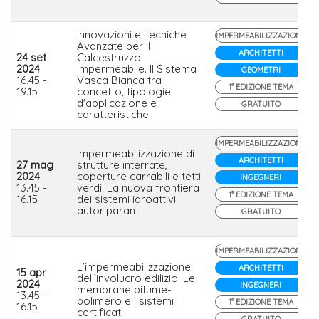
Innovazioni e Tecniche
IMPERMEABILIZZAZIONE
Avanzate per il
ARCHITETTI
24 set
Calcestruzzo
2024
Impermeabile. Il Sistema
GEOMETRI
16.45 -
Vasca Bianca tra
1° EDIZIONE TEMA
19.15
concetto, tipologie
d'applicazione e
GRATUITO
caratteristiche
IMPERMEABILIZZAZIONE
Impermeabilizzazione di
ARCHITETTI
27 mag
strutture interrate,
2024
coperture carrabili e tetti
INGEGNERI
13.45 -
verdi. La nuova frontiera
1° EDIZIONE TEMA
16.15
dei sistemi idroattivi
autoriparanti
GRATUITO
IMPERMEABILIZZAZIONE
L’impermeabilizzazione
ARCHITETTI
15 apr
dell’involucro edilizio. Le
2024
INGEGNERI
membrane bitume-
13.45 -
polimero e i sistemi
1° EDIZIONE TEMA
16.15
certificati
GRATUITO