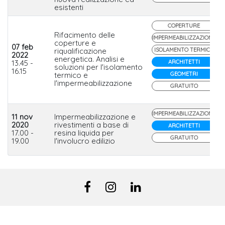
esistenti
COPERTURE
Rifacimento delle
IMPERMEABILIZZAZIONE
coperture e
07 feb
riqualificazione
ISOLAMENTO TERMICO
2022
energetica. Analisi e
13.45 -
ARCHITETTI
soluzioni per l'isolamento
16.15
termico e
GEOMETRI
l'impermeabilizzazione
GRATUITO
IMPERMEABILIZZAZIONE
11 nov
Impermeabilizzazione e
2020
rivestimenti a base di
ARCHITETTI
17.00 -
resina liquida per
GRATUITO
19.00
l'involucro edilizio