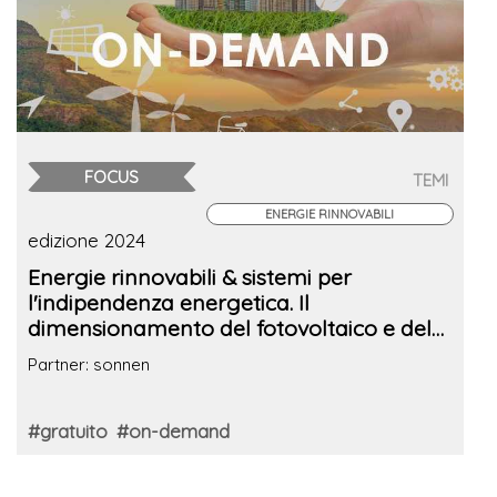
FOCUS
TEMI
ENERGIE RINNOVABILI
edizione 2024
Energie rinnovabili & sistemi per
l'indipendenza energetica. Il
dimensionamento del fotovoltaico e del
sistema di accumulo: dal progetto ai
Partner: sonnen
risultati
#gratuito
#on-demand