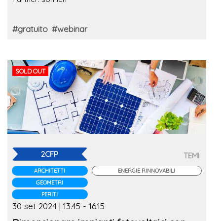
#gratuito
#webinar
SOLD OUT
2CFP
TEMI
ARCHITETTI
ENERGIE RINNOVABILI
GEOMETRI
PERITI
30 set 2024 | 13.45 - 16.15