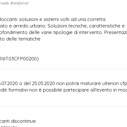
onweb
#Webinar
ccanti: soluzioni e sistemi volti ad una corretta
ato e arredo urbano. Soluzioni tecniche, caratteristiche e
rofondimento delle varie tipologie di intervento. Presentaz
ento delle tematiche
5316T03CFP00200)
6.07.2020 o del 25.05.2020 non potrai maturare ulteriori cf
editi formativi non è possibile partecipare all’evento in mo
nti discontinue.