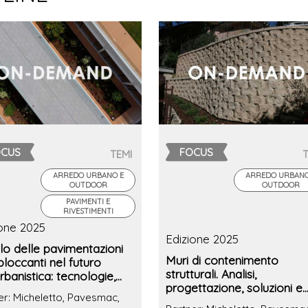
OCUS
FOCUS
TEMI
ARREDO URBANO E
ARREDO URBANO
OUTDOOR
OUTDOOR
PAVIMENTI E
RIVESTIMENTI
ione 2025
Edizione 2025
olo delle pavimentazioni
Muri di contenimento
loccanti nel futuro
strutturali. Analisi,
urbanistica: tecnologie,
progettazione, soluzioni e
ioni e casi studio
er: Micheletto, Pavesmac,
case history