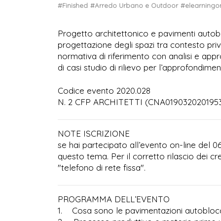
#Finished
#Arredo Urbano e Outdoor
#elearning
Progetto architettonico e pavimenti autoblo
progettazione degli spazi tra contesto priv
normativa di riferimento con analisi e app
di casi studio di rilievo per l’approfondim
Codice evento 2020.028
N. 2 CFP ARCHITETTI (CNA01903202019
NOTE ISCRIZIONE
se hai partecipato all’evento on-line del 0
questo tema. Per il corretto rilascio dei cr
"telefono di rete fissa".
PROGRAMMA DELL’EVENTO
1. Cosa sono le pavimentazioni autoblocca