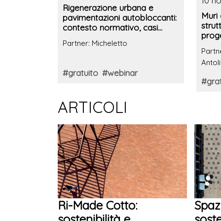
10 no
Rigenerazione urbana e
Muri
pavimentazioni autobloccanti:
strutt
contesto normativo, casi
proge
studio, soluzioni dedicate e
Partner: Micheletto
case 
innovazione
Partn
Antoli
#gratuito
#webinar
#grat
ARTICOLI
Ri-Made Cotto:
Spaz
sostenibilità e
soste