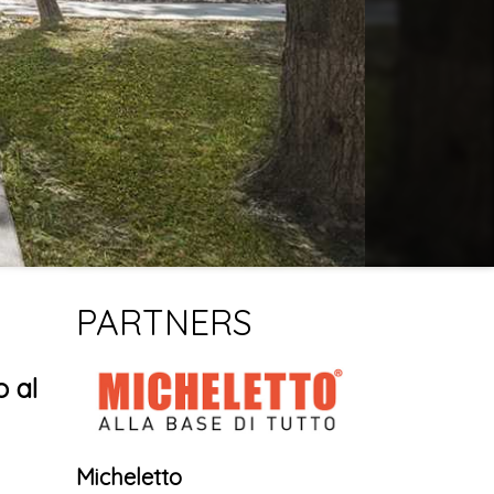
PARTNERS
o al
Micheletto