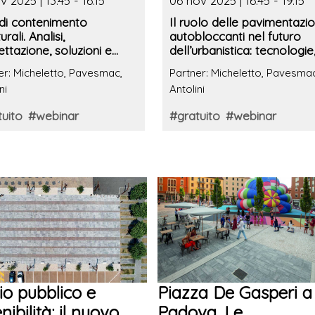
v 2025 | 13.45 - 16.15
06 nov 2025 | 16.45 - 19.15
 di contenimento
Il ruolo delle pavimentazio
urali. Analisi,
autobloccanti nel futuro
ttazione, soluzioni e
dell’urbanistica: tecnologie
history
soluzioni e casi studio
er: Micheletto, Pavesmac,
Partner: Micheletto, Pavesmac
ni
Antolini
uito
#webinar
#gratuito
#webinar
io pubblico e
Piazza De Gasperi a
nibilità: il nuovo
Padova. Le