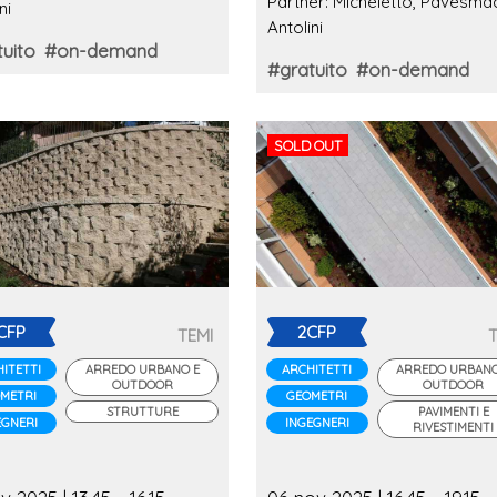
Partner: Micheletto, Pavesmac
ni
Antolini
uito
#on-demand
#gratuito
#on-demand
SOLD OUT
CFP
2CFP
TEMI
ITETTI
ARREDO URBANO E
ARCHITETTI
ARREDO URBANO
OUTDOOR
OUTDOOR
METRI
GEOMETRI
STRUTTURE
PAVIMENTI E
EGNERI
INGEGNERI
RIVESTIMENTI