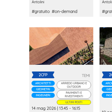
Antolini
Antoli
Brendola
#gratuito
#on-demand
#grat
2CFP
2
TEMI
ARCHITETTI
ARREDO URBANO E
ARCH
OUTDOOR
GEOMETRI
GEO
PAVIMENTI E
INGEGNERI
ING
RIVESTIMENTI
ULTIMI POSTI
14 mag 2026 | 13.45 - 16.15