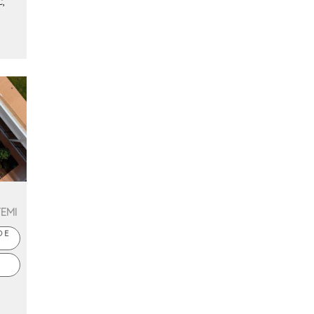
,
TEMI
 E