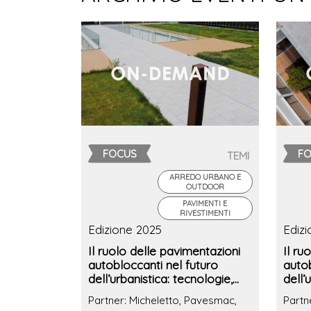
FOCUS
F
TEMI
ARREDO URBANO E
OUTDOOR
PAVIMENTI E
RIVESTIMENTI
Edizione 2025
Ediz
Il ruolo delle pavimentazioni
Il ru
autobloccanti nel futuro
autob
dell’urbanistica: tecnologie,
dell’
soluzioni e caso studio della
soluz
Partner: Micheletto, Pavesmac,
Partn
Piazza del Mercato di