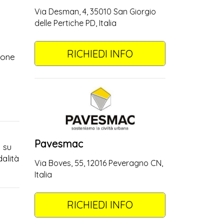
Via Desman, 4, 35010 San Giorgio
delle Pertiche PD, Italia
RICHIEDI INFO
ione
Pavesmac
p su
dalità
Via Boves, 55, 12016 Peveragno CN,
Italia
RICHIEDI INFO