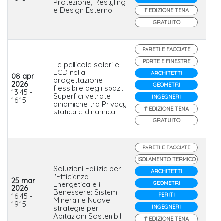
Protezione, Restyling
e Design Esterno
1° EDIZIONE TEMA
GRATUITO
PARETI E FACCIATE
PORTE E FINESTRE
Le pellicole solari e
LCD nella
ARCHITETTI
08 apr
progettazione
2026
GEOMETRI
flessibile degli spazi.
Ser
13.45 -
Superfici vetrate
INGEGNERI
16.15
dinamiche tra Privacy
1° EDIZIONE TEMA
statica e dinamica
GRATUITO
PARETI E FACCIATE
ISOLAMENTO TERMICO
Soluzioni Edilizie per
ARCHITETTI
l'Efficienza
25 mar
Energetica e il
GEOMETRI
2026
Benessere: Sistemi
Bac
16.45 -
PERITI
Minerali e Nuove
19.15
strategie per
INGEGNERI
Abitazioni Sostenibili
1° EDIZIONE TEMA