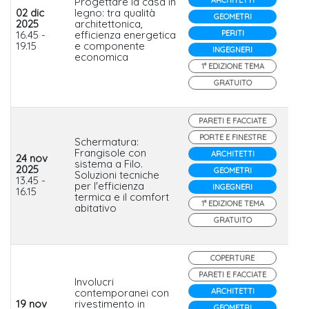
Progettare la casa in
02 dic
legno: tra qualità
GEOMETRI
2025
architettonica,
Cos
16.45 -
efficienza energetica
PERITI
Le
19.15
e componente
INGEGNERI
economica
1° EDIZIONE TEMA
GRATUITO
PARETI E FACCIATE
PORTE E FINESTRE
Schermatura:
Frangisole con
ARCHITETTI
24 nov
sistema a Filo.
2025
GEOMETRI
Soluzioni tecniche
Lup
13.45 -
per l'efficienza
INGEGNERI
16.15
termica e il comfort
1° EDIZIONE TEMA
abitativo
GRATUITO
COPERTURE
PARETI E FACCIATE
Involucri
contemporanei con
ARCHITETTI
19 nov
rivestimento in
GEOMETRI