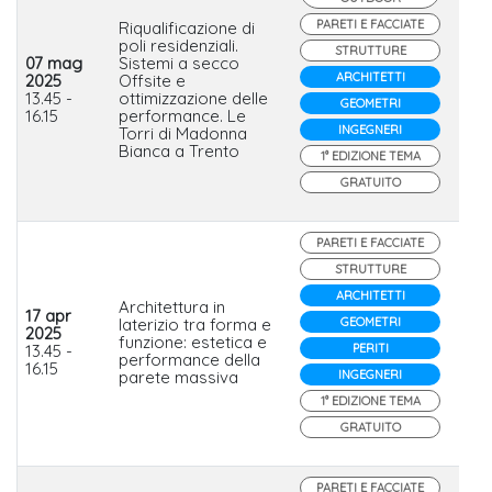
PARETI E FACCIATE
Riqualificazione di
poli residenziali.
STRUTTURE
07 mag
Sistemi a secco
ARCHITETTI
2025
Offsite e
Iso
13.45 -
ottimizzazione delle
GEOMETRI
16.15
performance. Le
INGEGNERI
Torri di Madonna
Bianca a Trento
1° EDIZIONE TEMA
GRATUITO
PARETI E FACCIATE
STRUTTURE
ARCHITETTI
Architettura in
17 apr
laterizio tra forma e
GEOMETRI
2025
funzione: estetica e
wie
13.45 -
PERITI
performance della
16.15
parete massiva
INGEGNERI
1° EDIZIONE TEMA
GRATUITO
PARETI E FACCIATE