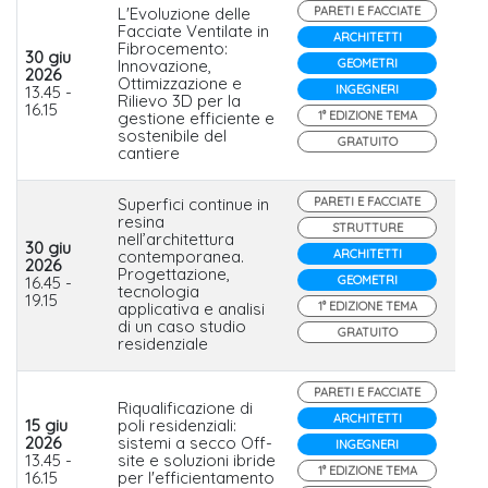
L'Evoluzione delle
PARETI E FACCIATE
Facciate Ventilate in
ARCHITETTI
Fibrocemento:
30 giu
Innovazione,
GEOMETRI
2026
EQU
Ottimizzazione e
13.45 -
INGEGNERI
Etex
Rilievo 3D per la
16.15
gestione efficiente e
1° EDIZIONE TEMA
sostenibile del
GRATUITO
cantiere
Superfici continue in
PARETI E FACCIATE
resina
STRUTTURE
nell’architettura
30 giu
contemporanea.
ARCHITETTI
2026
Progettazione,
Nor
16.45 -
GEOMETRI
tecnologia
19.15
applicativa e analisi
1° EDIZIONE TEMA
di un caso studio
GRATUITO
residenziale
PARETI E FACCIATE
Riqualificazione di
ARCHITETTI
15 giu
poli residenziali:
2026
sistemi a secco Off-
INGEGNERI
Iso
13.45 -
site e soluzioni ibride
1° EDIZIONE TEMA
16.15
per l'efficientamento