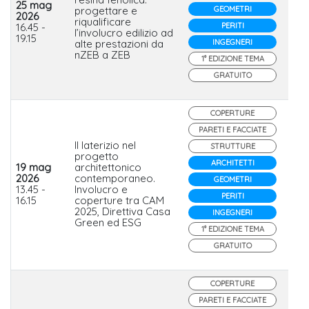
25 mag
progettare e
GEOMETRI
Res
2026
riqualificare
Isol
16.45 -
PERITI
l’involucro edilizio ad
Gr
19.15
alte prestazioni da
INGEGNERI
nZEB a ZEB
1° EDIZIONE TEMA
GRATUITO
COPERTURE
PARETI E FACCIATE
Il laterizio nel
STRUTTURE
progetto
ARCHITETTI
19 mag
architettonico
2026
contemporaneo.
GEOMETRI
wie
13.45 -
Involucro e
PERITI
16.15
coperture tra CAM
2025, Direttiva Casa
INGEGNERI
Green ed ESG
1° EDIZIONE TEMA
GRATUITO
COPERTURE
PARETI E FACCIATE