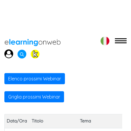
Elenco prossimi Webinar
Griglia prossimi Webinar
Data/Ora
Titolo
Tema
Par