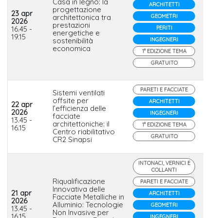
Casa in legno: la
ARCHITETTI
progettazione
23 apr
architettonica tra
GEOMETRI
2026
Cos
prestazioni
16.45 -
PERITI
Le
energetiche e
19.15
sostenibilità
INGEGNERI
economica
1° EDIZIONE TEMA
GRATUITO
PARETI E FACCIATE
Sistemi ventilati
offsite per
ARCHITETTI
22 apr
l’efficienza delle
2026
INGEGNERI
facciate
Iso
13.45 -
architettoniche: il
1° EDIZIONE TEMA
16.15
Centro riabilitativo
GRATUITO
CR2 Sinapsi
INTONACI, VERNICI E
COLLANTI
Riqualificazione
PARETI E FACCIATE
Innovativa delle
21 apr
ARCHITETTI
Facciate Metalliche in
2026
Alluminio: Tecnologie
Ser
GEOMETRI
13.45 -
Non Invasive per
16.15
INGEGNERI