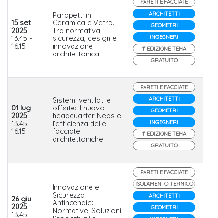
PARETI E FACCIATE
Parapetti in
ARCHITETTI
15 set
Ceramica e Vetro.
GEOMETRI
2025
Tra normativa,
Far
13.45 -
sicurezza, design e
INGEGNERI
16.15
innovazione
1° EDIZIONE TEMA
architettonica
GRATUITO
PARETI E FACCIATE
Sistemi ventilati e
ARCHITETTI
01 lug
offsite: il nuovo
GEOMETRI
2025
headquarter Neos e
Iso
13.45 -
l’efficienza delle
INGEGNERI
16.15
facciate
1° EDIZIONE TEMA
architettoniche
GRATUITO
PARETI E FACCIATE
ISOLAMENTO TERMICO
Innovazione e
Sicurezza
ARCHITETTI
26 giu
Antincendio:
2025
Kna
GEOMETRI
Normative, Soluzioni
13.45 -
Insu