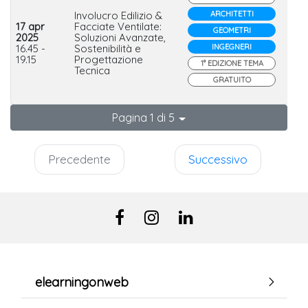
Involucro Edilizio &
ARCHITETTI
17 apr
Facciate Ventilate:
GEOMETRI
2025
Soluzioni Avanzate,
Alp
16.45 -
Sostenibilità e
INGEGNERI
19.15
Progettazione
1° EDIZIONE TEMA
Tecnica
GRATUITO
Pagina 1 di 5
Precedente
Successivo
elearningonweb