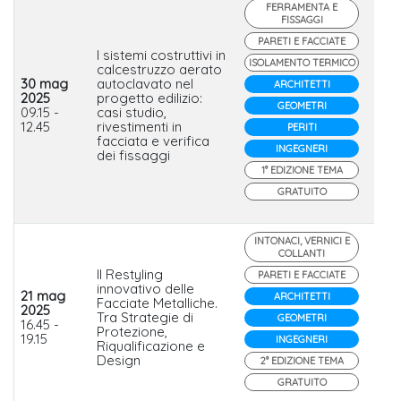
FERRAMENTA E
FISSAGGI
PARETI E FACCIATE
I sistemi costruttivi in
ISOLAMENTO TERMICO
calcestruzzo aerato
30 mag
autoclavato nel
ARCHITETTI
2025
progetto edilizio:
Xell
GEOMETRI
09.15 -
casi studio,
Fis
12.45
rivestimenti in
PERITI
facciata e verifica
INGEGNERI
dei fissaggi
1° EDIZIONE TEMA
GRATUITO
INTONACI, VERNICI E
COLLANTI
Il Restyling
PARETI E FACCIATE
innovativo delle
21 mag
ARCHITETTI
Facciate Metalliche.
2025
Tra Strategie di
Ser
GEOMETRI
16.45 -
Protezione,
19.15
INGEGNERI
Riqualificazione e
Design
2° EDIZIONE TEMA
GRATUITO