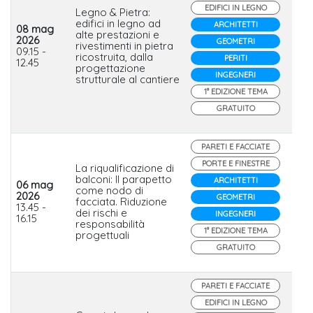
EDIFICI IN LEGNO
Legno & Pietra:
edifici in legno ad
ARCHITETTI
08 mag
Geo
alte prestazioni e
2026
Car
GEOMETRI
rivestimenti in pietra
09.15 -
in L
ricostruita, dalla
PERITI
12.45
Fer
progettazione
INGEGNERI
strutturale al cantiere
1° EDIZIONE TEMA
GRATUITO
PARETI E FACCIATE
PORTE E FINESTRE
La riqualificazione di
balconi: Il parapetto
ARCHITETTI
06 mag
come nodo di
2026
GEOMETRI
facciata. Riduzione
Far
13.45 -
dei rischi e
INGEGNERI
16.15
responsabilità
1° EDIZIONE TEMA
progettuali
GRATUITO
PARETI E FACCIATE
EDIFICI IN LEGNO