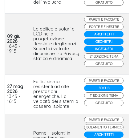
dell'involucro
GRATUITO
PARETI E FACCIATE
PORTE E FINESTRE
Le pellicole solari e
LCD nella
ARCHITETTI
09 giu
progettazione
2026
GEOMETRI
flessibile degli spazi.
Ser
16.45 -
Superfici vetrate
INGEGNERI
19.15
dinamiche tra Privacy
2° EDIZIONE TEMA
statica e dinamica
GRATUITO
Edifici sismo
PARETI E FACCIATE
27 mag
resistenti ad alte
FOCUS
2026
prestazioni
Bio
13.45 -
energetiche. La
1° EDIZIONE TEMA
16.15
velocità dei sistemi a
GRATUITO
cassero isolante
PARETI E FACCIATE
ISOLAMENTO TERMICO
Pannelli isolanti in
ARCHITETTI
resina fenolica: