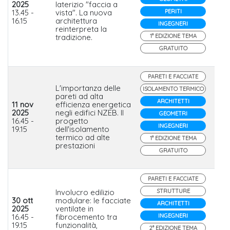
2025
laterizio "faccia a
wie
13.45 -
vista". La nuova
PERITI
16.15
architettura
INGEGNERI
reinterpreta la
tradizione.
1° EDIZIONE TEMA
GRATUITO
PARETI E FACCIATE
L'importanza delle
ISOLAMENTO TERMICO
pareti ad alta
ARCHITETTI
11 nov
efficienza energetica
2025
negli edifici NZEB. Il
GEOMETRI
Late
16.45 -
progetto
INGEGNERI
19.15
dell'isolamento
termico ad alte
1° EDIZIONE TEMA
prestazioni
GRATUITO
PARETI E FACCIATE
Involucro edilizio
STRUTTURE
30 ott
modulare: le facciate
ARCHITETTI
2025
ventilate in
Ja
16.45 -
fibrocemento tra
INGEGNERI
Har
19.15
funzionalità,
2° EDIZIONE TEMA