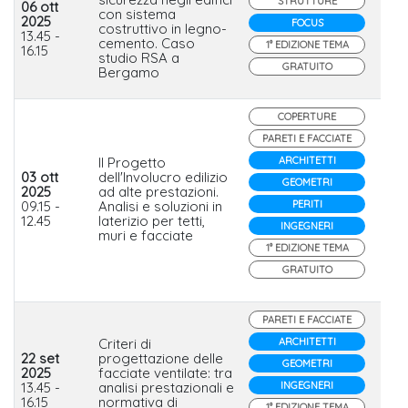
STRUTTURE
06 ott
con sistema
2025
FOCUS
costruttivo in legno-
Iso
13.45 -
cemento. Caso
1° EDIZIONE TEMA
16.15
studio RSA a
GRATUITO
Bergamo
COPERTURE
PARETI E FACCIATE
Il Progetto
ARCHITETTI
03 ott
dell'Involucro edilizio
GEOMETRI
2025
ad alte prestazioni.
Terr
09.15 -
Analisi e soluzioni in
PERITI
wie
12.45
laterizio per tetti,
INGEGNERI
muri e facciate
1° EDIZIONE TEMA
GRATUITO
PARETI E FACCIATE
Criteri di
ARCHITETTI
22 set
progettazione delle
GEOMETRI
2025
facciate ventilate: tra
Kna
13.45 -
analisi prestazionali e
INGEGNERI
Insu
16.15
normativa di
1° EDIZIONE TEMA