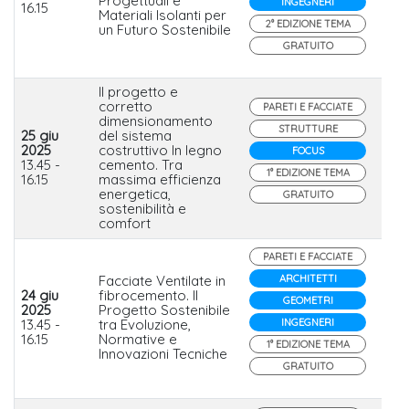
Progettuali e
INGEGNERI
16.15
Materiali Isolanti per
2° EDIZIONE TEMA
un Futuro Sostenibile
GRATUITO
Il progetto e
corretto
PARETI E FACCIATE
dimensionamento
STRUTTURE
25 giu
del sistema
2025
costruttivo In legno
FOCUS
Iso
13.45 -
cemento. Tra
1° EDIZIONE TEMA
16.15
massima efficienza
energetica,
GRATUITO
sostenibilità e
comfort
PARETI E FACCIATE
Facciate Ventilate in
ARCHITETTI
24 giu
fibrocemento. Il
GEOMETRI
2025
Progetto Sostenibile
EQU
13.45 -
tra Evoluzione,
INGEGNERI
Etex
16.15
Normative e
1° EDIZIONE TEMA
Innovazioni Tecniche
GRATUITO