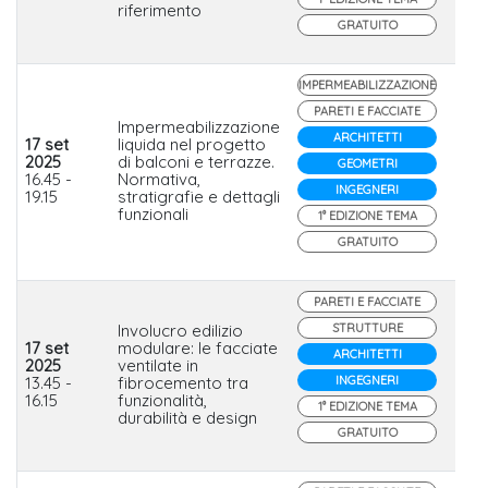
riferimento
GRATUITO
IMPERMEABILIZZAZIONE
PARETI E FACCIATE
Impermeabilizzazione
ARCHITETTI
17 set
liquida nel progetto
2025
di balconi e terrazze.
GEOMETRI
Late
16.45 -
Normativa,
INGEGNERI
19.15
stratigrafie e dettagli
funzionali
1° EDIZIONE TEMA
GRATUITO
PARETI E FACCIATE
Involucro edilizio
STRUTTURE
17 set
modulare: le facciate
ARCHITETTI
2025
ventilate in
Ja
13.45 -
fibrocemento tra
INGEGNERI
Har
16.15
funzionalità,
1° EDIZIONE TEMA
durabilità e design
GRATUITO