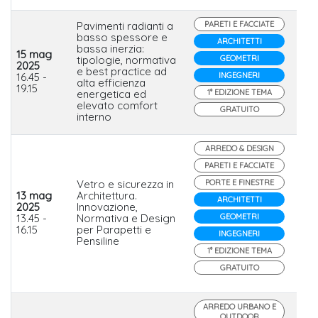
Pavimenti radianti a
PARETI E FACCIATE
basso spessore e
ARCHITETTI
bassa inerzia:
15 mag
tipologie, normativa
GEOMETRI
2025
Sai
e best practice ad
16.45 -
INGEGNERI
Ital
alta efficienza
19.15
energetica ed
1° EDIZIONE TEMA
elevato comfort
GRATUITO
interno
ARREDO & DESIGN
PARETI E FACCIATE
Vetro e sicurezza in
PORTE E FINESTRE
13 mag
Architettura.
ARCHITETTI
2025
Innovazione,
Far
13.45 -
Normativa e Design
GEOMETRI
16.15
per Parapetti e
INGEGNERI
Pensiline
1° EDIZIONE TEMA
GRATUITO
ARREDO URBANO E
OUTDOOR