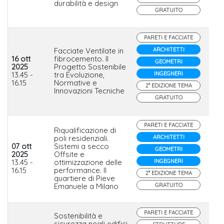
durabilità e design
GRATUITO
PARETI E FACCIATE
Facciate Ventilate in
ARCHITETTI
16 ott
fibrocemento. Il
GEOMETRI
2025
Progetto Sostenibile
EQU
13.45 -
tra Evoluzione,
INGEGNERI
Etex
16.15
Normative e
2° EDIZIONE TEMA
Innovazioni Tecniche
GRATUITO
PARETI E FACCIATE
Riqualificazione di
poli residenziali.
ARCHITETTI
07 ott
Sistemi a secco
GEOMETRI
2025
Offsite e
Iso
13.45 -
ottimizzazione delle
INGEGNERI
16.15
performance. Il
2° EDIZIONE TEMA
quartiere di Pieve
Emanuele a Milano
GRATUITO
PARETI E FACCIATE
Sostenibilità e
sicurezza negli edifici