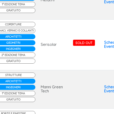
Even
1° EDIZIONE TEMA
GRATUITO
COPERTURE
ACI, VERNICI E COLLANTI
ARCHITETTI
Sche
SOLD OUT
GEOMETRI
Serisolar
Even
INGEGNERI
2° EDIZIONE TEMA
GRATUITO
STRUTTURE
ARCHITETTI
Manni Green
Sche
INGEGNERI
Tech
Even
1° EDIZIONE TEMA
GRATUITO
PORTE E FINESTRE