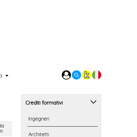
ra
Crediti formativi
Ingegneri
da
to
Architetti