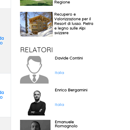
Regione
Recupero e
Valorizzazione per il
Resort di lusso. Pietra
e legno sulle Alpi
svizzere
da
to
RELATORI
Davide Contini
Italia
Enrico Bergamini
da
to
Italia
Emanuele
Romagnolo