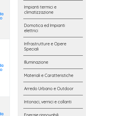
Impianti termici e
climatizzazione
da
to
Domotica ed Impianti
elettrici
Infrastrutture e Opere
Speciali
Illuminazione
da
to
Materiali e Caratteristiche
Arredo Urbano e Outdoor
Intonaci, vernici e collanti
da
Energie rinnovabili