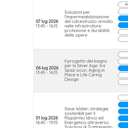
I
Soluzioni per
l’impermeabilizzazione
07 lug 2026
del calcestruzzo armato
13.45 - 16.15
nelle infrastrutture:
protezione e durabilità
delle opere
Il progetto del bagno
per la Silver Age: tra
06 lug 2026
Spazi sicuri, Aging in
13.45 - 16.15
Place e Life Caring
Design
Save Water: strategie
sostenibili per il
01 lug 2026
Risparmio Idrico ed
16.45 - 19.15
Energetico attraverso
Soluzioni di Trattamento