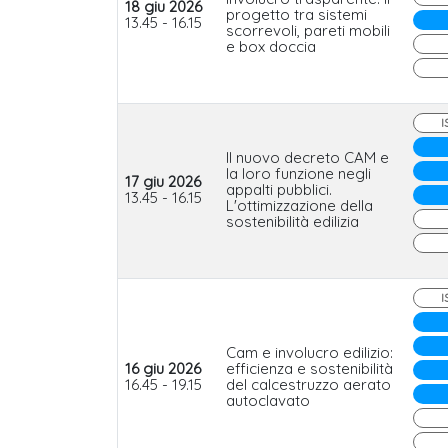
18 giu 2026
progetto tra sistemi
13.45 - 16.15
scorrevoli, pareti mobili
e box doccia
I
Il nuovo decreto CAM e
la loro funzione negli
17 giu 2026
appalti pubblici.
13.45 - 16.15
L'ottimizzazione della
sostenibilità edilizia
I
Cam e involucro edilizio:
16 giu 2026
efficienza e sostenibilità
16.45 - 19.15
del calcestruzzo aerato
autoclavato