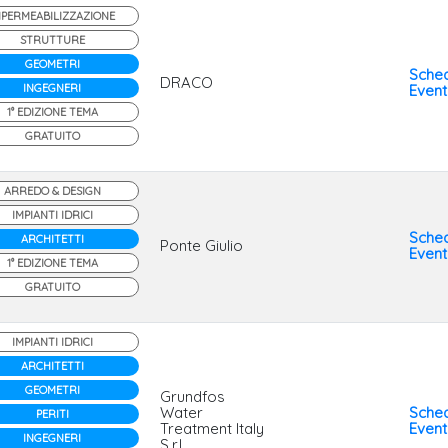
MPERMEABILIZZAZIONE
STRUTTURE
GEOMETRI
Sche
DRACO
INGEGNERI
Even
1° EDIZIONE TEMA
GRATUITO
ARREDO & DESIGN
IMPIANTI IDRICI
Sche
ARCHITETTI
Ponte Giulio
Even
1° EDIZIONE TEMA
GRATUITO
IMPIANTI IDRICI
ARCHITETTI
GEOMETRI
Grundfos
Water
Sche
PERITI
Treatment Italy
Even
INGEGNERI
S.r.l.