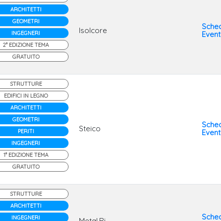
ARCHITETTI
GEOMETRI
Sche
Isolcore
INGEGNERI
Even
2° EDIZIONE TEMA
GRATUITO
STRUTTURE
EDIFICI IN LEGNO
ARCHITETTI
GEOMETRI
Sche
Steico
PERITI
Even
INGEGNERI
1° EDIZIONE TEMA
GRATUITO
STRUTTURE
ARCHITETTI
Sche
INGEGNERI
Metal.Ri