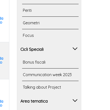
Periti
da
to
Geometri
Focus
Cicli Speciali
da
Bonus fiscali
to
Communication week 2023
Talking about Project
Area tematica
da
to