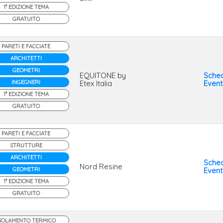
1° EDIZIONE TEMA
GRATUITO
PARETI E FACCIATE
ARCHITETTI
GEOMETRI
EQUITONE by
Sche
INGEGNERI
Etex Italia
Even
1° EDIZIONE TEMA
GRATUITO
PARETI E FACCIATE
STRUTTURE
ARCHITETTI
Sche
Nord Resine
GEOMETRI
Even
1° EDIZIONE TEMA
GRATUITO
SOLAMENTO TERMICO