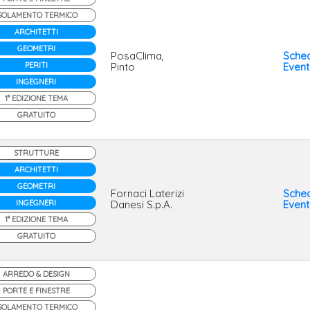
SOLAMENTO TERMICO
ARCHITETTI
GEOMETRI
PosaClima,
Sche
PERITI
Pinto
Even
INGEGNERI
1° EDIZIONE TEMA
GRATUITO
STRUTTURE
ARCHITETTI
GEOMETRI
Fornaci Laterizi
Sche
INGEGNERI
Danesi S.p.A.
Even
1° EDIZIONE TEMA
GRATUITO
ARREDO & DESIGN
PORTE E FINESTRE
SOLAMENTO TERMICO