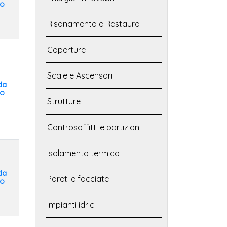
to
Risanamento e Restauro
Coperture
Scale e Ascensori
da
to
Strutture
Controsoffitti e partizioni
Isolamento termico
da
Pareti e facciate
to
Impianti idrici