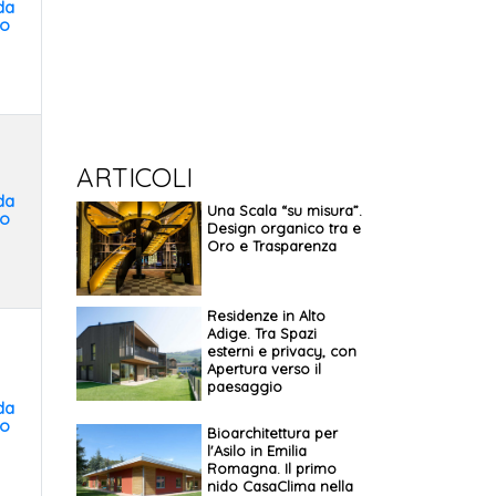
da
to
ARTICOLI
da
Una Scala “su misura”.
to
Design organico tra e
Oro e Trasparenza
Residenze in Alto
Adige. Tra Spazi
esterni e privacy, con
Apertura verso il
paesaggio
da
to
Bioarchitettura per
l'Asilo in Emilia
Romagna. Il primo
nido CasaClima nella