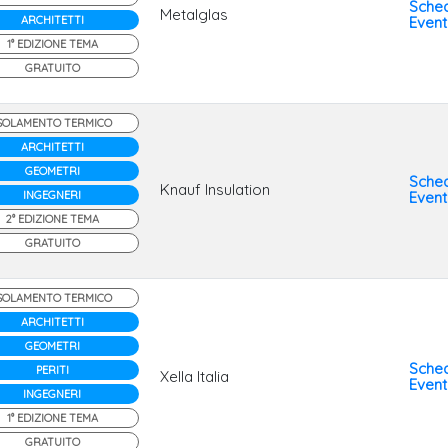
Sche
Metalglas
ARCHITETTI
Even
1° EDIZIONE TEMA
GRATUITO
SOLAMENTO TERMICO
ARCHITETTI
GEOMETRI
Sche
Knauf Insulation
INGEGNERI
Even
2° EDIZIONE TEMA
GRATUITO
SOLAMENTO TERMICO
ARCHITETTI
GEOMETRI
Sche
PERITI
Xella Italia
Even
INGEGNERI
1° EDIZIONE TEMA
GRATUITO