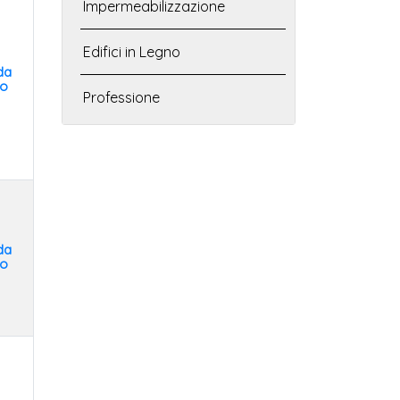
Impermeabilizzazione
Edifici in Legno
da
to
Professione
da
to