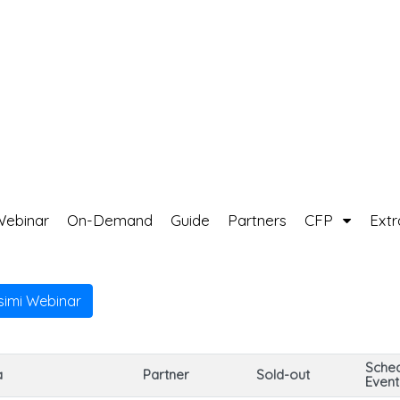
Webinar
On-Demand
Guide
Partners
CFP
Ext
ssimi Webinar
Sche
a
Partner
Sold-out
Even