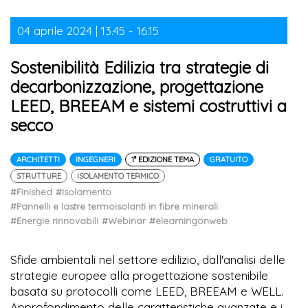
04 aprile 2024 | 13.45 - 16.15
Sostenibilità Edilizia tra strategie di
decarbonizzazione, progettazione
LEED, BREEAM e sistemi costruttivi a
secco
ARCHITETTI
INGEGNERI
1° EDIZIONE TEMA
GRATUITO
STRUTTURE
ISOLAMENTO TERMICO
#Finished
#Isolamento
#Pannelli e lastre termoisolanti in fibre minerali
#Energie rinnovabili
#Webinar
#elearningonweb
Sfide ambientali nel settore edilizio, dall'analisi delle
strategie europee alla progettazione sostenibile
basata su protocolli come LEED, BREEAM e WELL.
Approfondimento delle caratteristiche avanzate e i