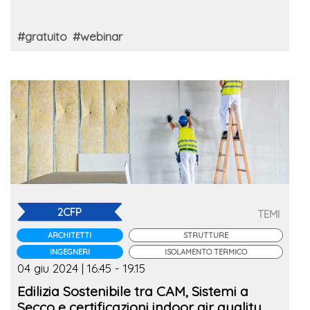
#gratuito
#webinar
2CFP
TEMI
ARCHITETTI
STRUTTURE
INGEGNERI
ISOLAMENTO TERMICO
04 giu 2024 | 16.45 - 19.15
Edilizia Sostenibile tra CAM, Sistemi a
Secco e certificazioni indoor air quality