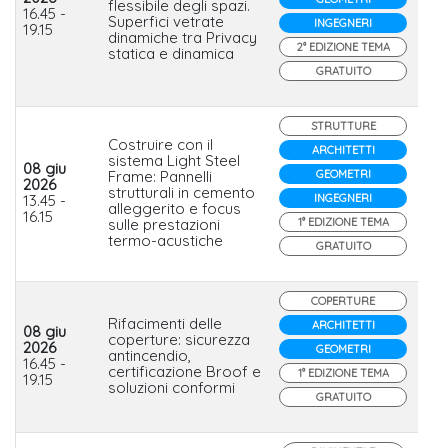
flessibile degli spazi.
Se
16.45 -
Superfici vetrate
INGEGNERI
19.15
dinamiche tra Privacy
2° EDIZIONE TEMA
statica e dinamica
GRATUITO
STRUTTURE
Costruire con il
ARCHITETTI
sistema Light Steel
08 giu
Frame: Pannelli
GEOMETRI
2026
Re
strutturali in cemento
13.45 -
INGEGNERI
Bui
alleggerito e focus
16.15
sulle prestazioni
1° EDIZIONE TEMA
termo-acustiche
GRATUITO
COPERTURE
Rifacimenti delle
ARCHITETTI
08 giu
coperture: sicurezza
2026
Sa
GEOMETRI
antincendio,
16.45 -
Ita
certificazione Broof e
1° EDIZIONE TEMA
19.15
soluzioni conformi
GRATUITO