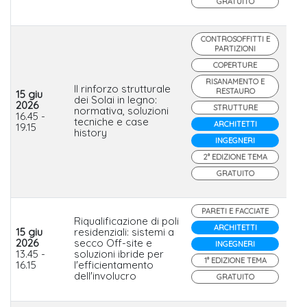
GRATUITO
CONTROSOFFITTI E
PARTIZIONI
COPERTURE
RISANAMENTO E
Il rinforzo strutturale
RESTAURO
15 giu
dei Solai in legno:
2026
STRUTTURE
normativa, soluzioni
He
16.45 -
tecniche e case
ARCHITETTI
19.15
history
INGEGNERI
2° EDIZIONE TEMA
GRATUITO
PARETI E FACCIATE
Riqualificazione di poli
ARCHITETTI
15 giu
residenziali: sistemi a
2026
secco Off-site e
INGEGNERI
Is
13.45 -
soluzioni ibride per
1° EDIZIONE TEMA
16.15
l'efficientamento
dell'involucro
GRATUITO