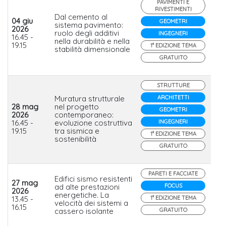
PAVIMENTI E
RIVESTIMENTI
Dal cemento al
04 giu
GEOMETRI
sistema pavimento:
2026
ruolo degli additivi
Ch
INGEGNERI
16.45 -
nella durabilità e nella
19.15
1° EDIZIONE TEMA
stabilità dimensionale
GRATUITO
STRUTTURE
Muratura strutturale
ARCHITETTI
28 mag
nel progetto
GEOMETRI
Fo
2026
contemporaneo:
Lat
16.45 -
evoluzione costruttiva
INGEGNERI
Da
19.15
tra sismica e
1° EDIZIONE TEMA
sostenibilità
GRATUITO
PARETI E FACCIATE
Edifici sismo resistenti
27 mag
ad alte prestazioni
FOCUS
2026
energetiche. La
Bi
13.45 -
1° EDIZIONE TEMA
velocità dei sistemi a
16.15
cassero isolante
GRATUITO