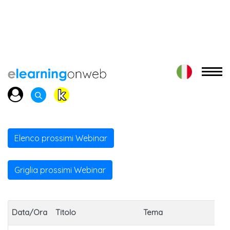
Elenco prossimi Webinar
Griglia prossimi Webinar
Data/Ora
Titolo
Tema
Pa