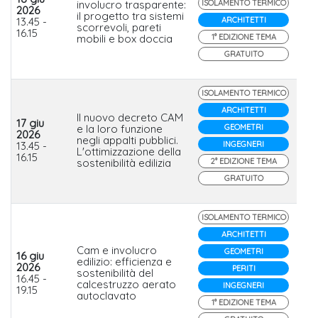
involucro trasparente:
ISOLAMENTO TERMICO
2026
il progetto tra sistemi
Me
13.45 -
ARCHITETTI
scorrevoli, pareti
16.15
mobili e box doccia
1° EDIZIONE TEMA
GRATUITO
ISOLAMENTO TERMICO
ARCHITETTI
Il nuovo decreto CAM
17 giu
e la loro funzione
GEOMETRI
2026
Kn
negli appalti pubblici.
13.45 -
INGEGNERI
Ins
L'ottimizzazione della
16.15
sostenibilità edilizia
2° EDIZIONE TEMA
GRATUITO
ISOLAMENTO TERMICO
ARCHITETTI
Cam e involucro
GEOMETRI
16 giu
edilizio: efficienza e
2026
PERITI
sostenibilità del
Xel
16.45 -
calcestruzzo aerato
INGEGNERI
19.15
autoclavato
1° EDIZIONE TEMA