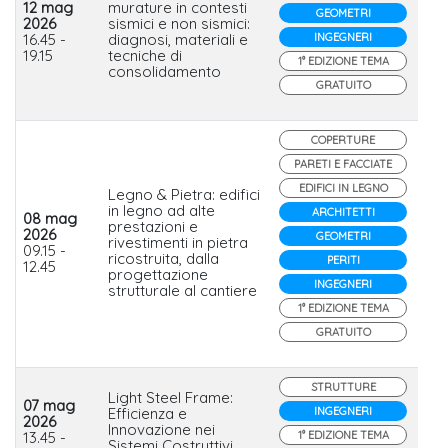
12 mag
murature in contesti
GEOMETRI
2026
sismici e non sismici:
CV
16.45 -
diagnosi, materiali e
INGEGNERI
19.15
tecniche di
1° EDIZIONE TEMA
consolidamento
GRATUITO
COPERTURE
PARETI E FACCIATE
EDIFICI IN LEGNO
Legno & Pietra: edifici
in legno ad alte
ARCHITETTI
08 mag
Ge
prestazioni e
2026
Ca
GEOMETRI
rivestimenti in pietra
09.15 -
in 
ricostruita, dalla
PERITI
12.45
Fe
progettazione
INGEGNERI
strutturale al cantiere
1° EDIZIONE TEMA
GRATUITO
STRUTTURE
Light Steel Frame:
07 mag
Efficienza e
INGEGNERI
2026
Sa
Innovazione nei
13.45 -
1° EDIZIONE TEMA
Ita
Sistemi Costruttivi