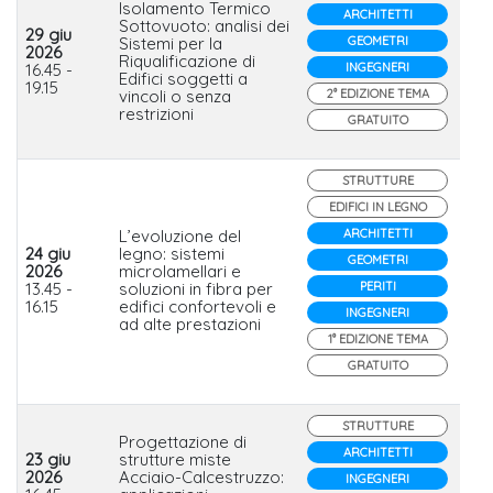
Isolamento Termico
ARCHITETTI
Sottovuoto: analisi dei
29 giu
Sistemi per la
GEOMETRI
2026
Riqualificazione di
Is
16.45 -
INGEGNERI
Edifici soggetti a
19.15
vincoli o senza
2° EDIZIONE TEMA
restrizioni
GRATUITO
STRUTTURE
EDIFICI IN LEGNO
L’evoluzione del
ARCHITETTI
24 giu
legno: sistemi
GEOMETRI
2026
microlamellari e
St
13.45 -
soluzioni in fibra per
PERITI
16.15
edifici confortevoli e
INGEGNERI
ad alte prestazioni
1° EDIZIONE TEMA
GRATUITO
STRUTTURE
Progettazione di
ARCHITETTI
23 giu
strutture miste
2026
Acciaio-Calcestruzzo:
INGEGNERI
Me