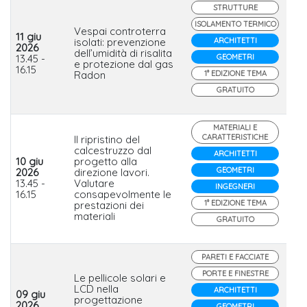
STRUTTURE
ISOLAMENTO TERMICO
Vespai controterra
11 giu
isolati: prevenzione
ARCHITETTI
2026
dell’umidità di risalita
Lat
13.45 -
GEOMETRI
e protezione dal gas
16.15
Radon
1° EDIZIONE TEMA
GRATUITO
MATERIALI E
CARATTERISTICHE
Il ripristino del
calcestruzzo dal
ARCHITETTI
10 giu
progetto alla
GEOMETRI
2026
direzione lavori.
CV
13.45 -
Valutare
INGEGNERI
16.15
consapevolmente le
1° EDIZIONE TEMA
prestazioni dei
materiali
GRATUITO
PARETI E FACCIATE
PORTE E FINESTRE
Le pellicole solari e
LCD nella
ARCHITETTI
09 giu
progettazione
2026
GEOMETRI