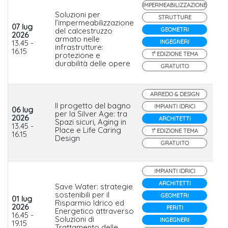
IMPERMEABILIZZAZIONE
Soluzioni per
STRUTTURE
l’impermeabilizzazione
07 lug
del calcestruzzo
GEOMETRI
2026
armato nelle
D
13.45 -
INGEGNERI
infrastrutture:
16.15
protezione e
1° EDIZIONE TEMA
durabilità delle opere
GRATUITO
ARREDO & DESIGN
Il progetto del bagno
IMPIANTI IDRICI
06 lug
per la Silver Age: tra
2026
ARCHITETTI
Spazi sicuri, Aging in
Po
13.45 -
Place e Life Caring
1° EDIZIONE TEMA
16.15
Design
GRATUITO
IMPIANTI IDRICI
ARCHITETTI
Save Water: strategie
sostenibili per il
GEOMETRI
01 lug
Gr
Risparmio Idrico ed
2026
Wa
PERITI
Energetico attraverso
16.45 -
Tr
Soluzioni di
INGEGNERI
19.15
Ital
Trattamento delle