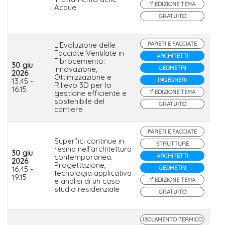
1° EDIZIONE TEMA
Acque
GRATUITO
L'Evoluzione delle
PARETI E FACCIATE
Facciate Ventilate in
ARCHITETTI
Fibrocemento:
30 giu
Innovazione,
GEOMETRI
2026
EQ
Ottimizzazione e
13.45 -
INGEGNERI
Ete
Rilievo 3D per la
16.15
gestione efficiente e
1° EDIZIONE TEMA
sostenibile del
GRATUITO
cantiere
PARETI E FACCIATE
Superfici continue in
STRUTTURE
resina nell’architettura
30 giu
contemporanea.
ARCHITETTI
2026
Progettazione,
No
16.45 -
GEOMETRI
tecnologia applicativa
19.15
e analisi di un caso
1° EDIZIONE TEMA
studio residenziale
GRATUITO
ISOLAMENTO TERMICO