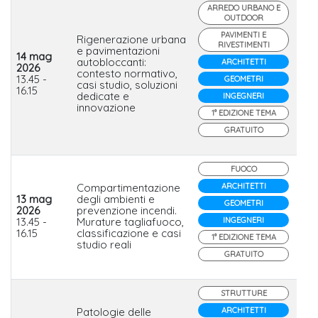
ARREDO URBANO E
OUTDOOR
PAVIMENTI E
Rigenerazione urbana
RIVESTIMENTI
e pavimentazioni
14 mag
autobloccanti:
ARCHITETTI
2026
contesto normativo,
Mi
13.45 -
GEOMETRI
casi studio, soluzioni
16.15
dedicate e
INGEGNERI
innovazione
1° EDIZIONE TEMA
GRATUITO
FUOCO
Compartimentazione
ARCHITETTI
13 mag
degli ambienti e
GEOMETRI
2026
prevenzione incendi.
Lat
13.45 -
Murature tagliafuoco,
INGEGNERI
16.15
classificazione e casi
1° EDIZIONE TEMA
studio reali
GRATUITO
STRUTTURE
Patologie delle
ARCHITETTI