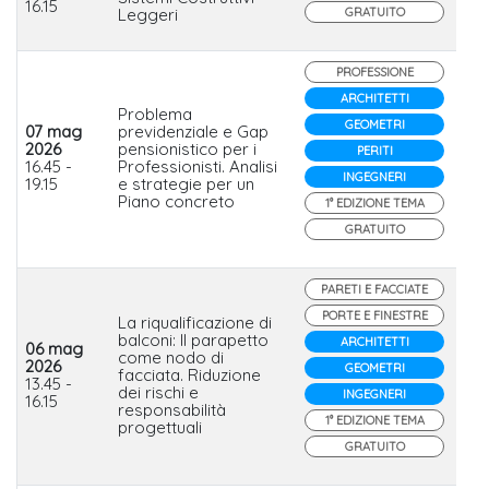
16.15
Leggeri
GRATUITO
PROFESSIONE
ARCHITETTI
Problema
GEOMETRI
07 mag
previdenziale e Gap
2026
pensionistico per i
PERITI
Io
16.45 -
Professionisti. Analisi
INGEGNERI
19.15
e strategie per un
Piano concreto
1° EDIZIONE TEMA
GRATUITO
PARETI E FACCIATE
PORTE E FINESTRE
La riqualificazione di
balconi: Il parapetto
ARCHITETTI
06 mag
come nodo di
2026
GEOMETRI
facciata. Riduzione
Fa
13.45 -
dei rischi e
INGEGNERI
16.15
responsabilità
1° EDIZIONE TEMA
progettuali
GRATUITO