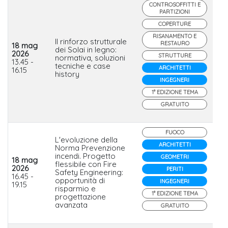
CONTROSOFFITTI E
PARTIZIONI
COPERTURE
RISANAMENTO E
Il rinforzo strutturale
RESTAURO
18 mag
dei Solai in legno:
2026
STRUTTURE
normativa, soluzioni
He
13.45 -
tecniche e case
ARCHITETTI
16.15
history
INGEGNERI
1° EDIZIONE TEMA
GRATUITO
FUOCO
L'evoluzione della
ARCHITETTI
Norma Prevenzione
incendi. Progetto
GEOMETRI
18 mag
flessibile con Fire
2026
PERITI
Safety Engineering:
16.45 -
opportunità di
INGEGNERI
19.15
risparmio e
1° EDIZIONE TEMA
progettazione
avanzata
GRATUITO