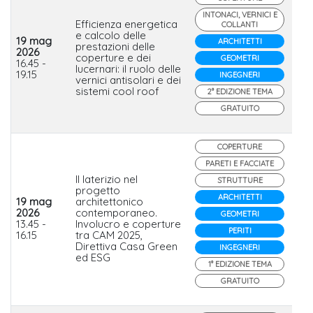
INTONACI, VERNICI E
Efficienza energetica
COLLANTI
e calcolo delle
19 mag
ARCHITETTI
prestazioni delle
2026
coperture e dei
Se
GEOMETRI
16.45 -
lucernari: il ruolo delle
19.15
INGEGNERI
vernici antisolari e dei
sistemi cool roof
2° EDIZIONE TEMA
GRATUITO
COPERTURE
PARETI E FACCIATE
Il laterizio nel
STRUTTURE
progetto
ARCHITETTI
19 mag
architettonico
2026
contemporaneo.
GEOMETRI
wi
13.45 -
Involucro e coperture
PERITI
16.15
tra CAM 2025,
Direttiva Casa Green
INGEGNERI
ed ESG
1° EDIZIONE TEMA
GRATUITO