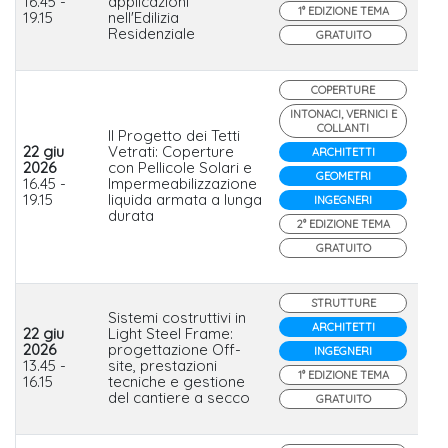
16.45 -
applicazioni
1° EDIZIONE TEMA
19.15
nell'Edilizia
Residenziale
GRATUITO
COPERTURE
INTONACI, VERNICI E
COLLANTI
Il Progetto dei Tetti
22 giu
Vetrati: Coperture
ARCHITETTI
2026
con Pellicole Solari e
Se
GEOMETRI
16.45 -
Impermeabilizzazione
19.15
liquida armata a lunga
INGEGNERI
durata
2° EDIZIONE TEMA
GRATUITO
STRUTTURE
Sistemi costruttivi in
ARCHITETTI
22 giu
Light Steel Frame:
2026
progettazione Off-
Ma
INGEGNERI
13.45 -
site, prestazioni
Te
1° EDIZIONE TEMA
16.15
tecniche e gestione
del cantiere a secco
GRATUITO