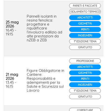
PARETI E FACCIATE
ISOLAMENTO TERMICO
Pannelli isolanti in
ARCHITETTI
resina fenolica:
25 mag
progettare e
GEOMETRI
Re
2026
riqualificare
Iso
16.45 -
PERITI
l’involucro edilizio ad
Gr
19.15
alte prestazioni da
INGEGNERI
nZEB a ZEB
1° EDIZIONE TEMA
GRATUITO
PROFESSIONE
ARCHITETTI
Figure Obbligatorie in
GEOMETRI
21 mag
Cantiere:
Sa
2026
Responsabilità e
PERITI
So
13.45 -
adempimenti per la
Gr
INGEGNERI
16.15
Salute e Sicurezza sul
Lavoro
1° EDIZIONE TEMA
GRATUITO
COPERTURE