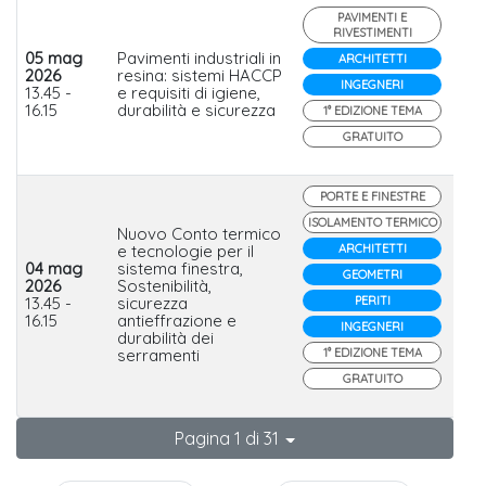
PAVIMENTI E
RIVESTIMENTI
05 mag
Pavimenti industriali in
ARCHITETTI
2026
resina: sistemi HACCP
D
INGEGNERI
13.45 -
e requisiti di igiene,
16.15
durabilità e sicurezza
1° EDIZIONE TEMA
GRATUITO
PORTE E FINESTRE
ISOLAMENTO TERMICO
Nuovo Conto termico
e tecnologie per il
ARCHITETTI
04 mag
sistema finestra,
GEOMETRI
2026
Sostenibilità,
In
13.45 -
sicurezza
PERITI
16.15
antieffrazione e
INGEGNERI
durabilità dei
serramenti
1° EDIZIONE TEMA
GRATUITO
Pagina 1 di 31