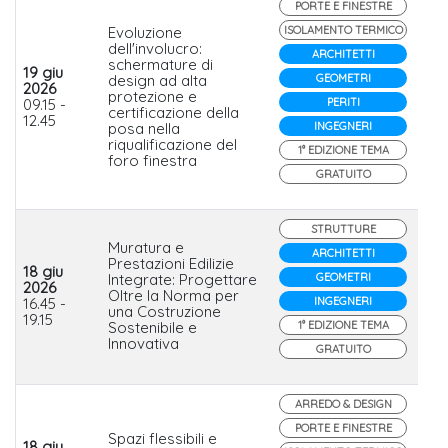
PORTE E FINESTRE
Evoluzione
ISOLAMENTO TERMICO
dell'involucro:
ARCHITETTI
schermature di
19 giu
design ad alta
GEOMETRI
2026
Po
protezione e
09.15 -
PERITI
Pi
certificazione della
12.45
posa nella
INGEGNERI
riqualificazione del
1° EDIZIONE TEMA
foro finestra
GRATUITO
STRUTTURE
Muratura e
ARCHITETTI
Prestazioni Edilizie
18 giu
Integrate: Progettare
GEOMETRI
Fo
2026
Oltre la Norma per
Lat
16.45 -
INGEGNERI
una Costruzione
Da
19.15
Sostenibile e
1° EDIZIONE TEMA
Innovativa
GRATUITO
ARREDO & DESIGN
PORTE E FINESTRE
Spazi flessibili e
18 giu