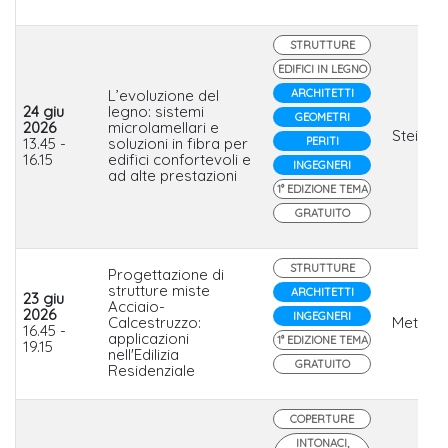
STRUTTURE
EDIFICI IN LEGNO
L’evoluzione del
ARCHITETTI
24 giu
legno: sistemi
GEOMETRI
2026
microlamellari e
Steico
13.45 -
soluzioni in fibra per
PERITI
16.15
edifici confortevoli e
INGEGNERI
ad alte prestazioni
1° EDIZIONE TEMA
GRATUITO
STRUTTURE
Progettazione di
strutture miste
ARCHITETTI
23 giu
Acciaio-
2026
INGEGNERI
Calcestruzzo:
Metal.Ri
16.45 -
applicazioni
1° EDIZIONE TEMA
19.15
nell'Edilizia
GRATUITO
Residenziale
COPERTURE
INTONACI,