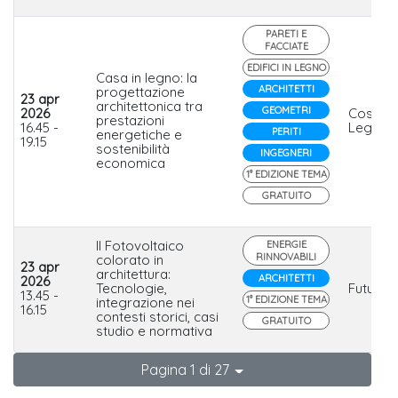
PARETI E
FACCIATE
EDIFICI IN LEGNO
Casa in legno: la
ARCHITETTI
progettazione
23 apr
architettonica tra
GEOMETRI
2026
Costanti
prestazioni
16.45 -
Legno
PERITI
energetiche e
19.15
sostenibilità
INGEGNERI
economica
1° EDIZIONE TEMA
GRATUITO
Il Fotovoltaico
ENERGIE
RINNOVABILI
colorato in
23 apr
architettura:
ARCHITETTI
2026
Tecnologie,
FuturaS
13.45 -
1° EDIZIONE TEMA
integrazione nei
16.15
contesti storici, casi
GRATUITO
studio e normativa
Pagina 1 di 27