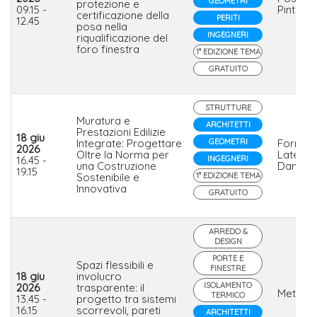
GEOMETRI
protezione e
09.15 -
Pinto
certificazione della
PERITI
12.45
posa nella
INGEGNERI
riqualificazione del
foro finestra
1° EDIZIONE TEMA
GRATUITO
STRUTTURE
Muratura e
ARCHITETTI
Prestazioni Edilizie
18 giu
Integrate: Progettare
GEOMETRI
Fornaci
2026
Oltre la Norma per
Laterizi
16.45 -
INGEGNERI
una Costruzione
Danesi S
19.15
Sostenibile e
1° EDIZIONE TEMA
Innovativa
GRATUITO
ARREDO &
DESIGN
PORTE E
Spazi flessibili e
FINESTRE
18 giu
involucro
ISOLAMENTO
2026
trasparente: il
Metalgl
TERMICO
13.45 -
progetto tra sistemi
16.15
scorrevoli, pareti
ARCHITETTI