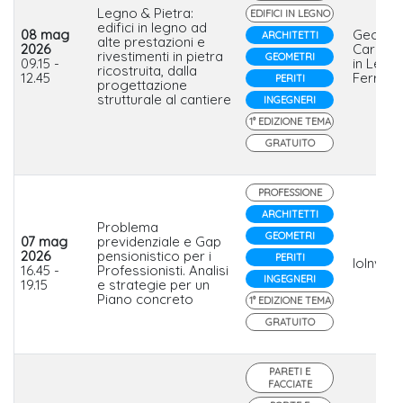
Legno & Pietra:
EDIFICI IN LEGNO
edifici in legno ad
08 mag
Geopiet
ARCHITETTI
alte prestazioni e
2026
Carpent
rivestimenti in pietra
GEOMETRI
09.15 -
in Legno 
ricostruita, dalla
12.45
Ferrari
PERITI
progettazione
strutturale al cantiere
INGEGNERI
1° EDIZIONE TEMA
GRATUITO
PROFESSIONE
ARCHITETTI
Problema
GEOMETRI
07 mag
previdenziale e Gap
2026
pensionistico per i
PERITI
IoInves
16.45 -
Professionisti. Analisi
INGEGNERI
19.15
e strategie per un
Piano concreto
1° EDIZIONE TEMA
GRATUITO
PARETI E
FACCIATE