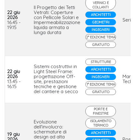
VERNICI E
Il Progetto dei Tetti
COLLANTI
22 giu
Vetrati: Coperture
ARCHITETTI
2026
con Pellicole Solari e
Serisola
16.45 -
Impermeabilizzazione
GEOMETRI
19.15
liquida armata a
INGEGNERI
lunga durata
2° EDIZIONE TEMA
GRATUITO
STRUTTURE
Sistemi costruttivi in
ARCHITETTI
22 giu
Light Steel Frame:
2026
progettazione Off-
Manni G
INGEGNERI
13.45 -
site, prestazioni
Tech
1° EDIZIONE TEMA
16.15
tecniche e gestione
del cantiere a secco
GRATUITO
PORTE E
FINESTRE
Evoluzione
ISOLAMENTO
TERMICO
dell'involucro:
schermature di
ARCHITETTI
19 giu
design ad alta
2026
PosaCli