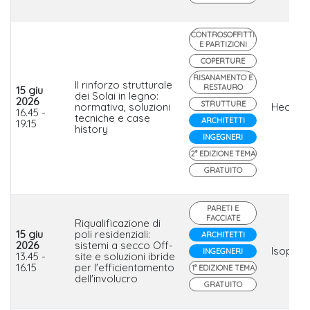
CONTROSOFFITTI
E PARTIZIONI
COPERTURE
RISANAMENTO E
Il rinforzo strutturale
RESTAURO
15 giu
dei Solai in legno:
2026
STRUTTURE
normativa, soluzioni
Heco
16.45 -
tecniche e case
ARCHITETTI
19.15
history
INGEGNERI
2° EDIZIONE TEMA
GRATUITO
PARETI E
FACCIATE
Riqualificazione di
15 giu
poli residenziali:
ARCHITETTI
2026
sistemi a secco Off-
Isopan
INGEGNERI
13.45 -
site e soluzioni ibride
16.15
per l'efficientamento
1° EDIZIONE TEMA
dell'involucro
GRATUITO