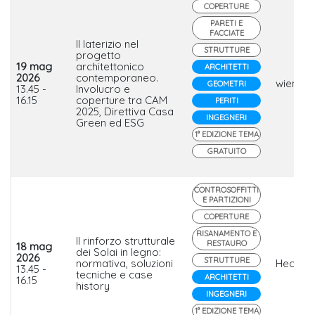
COPERTURE
PARETI E
FACCIATE
Il laterizio nel
STRUTTURE
progetto
19 mag
architettonico
ARCHITETTI
2026
contemporaneo.
wienerb
GEOMETRI
13.45 -
Involucro e
16.15
coperture tra CAM
PERITI
2025, Direttiva Casa
INGEGNERI
Green ed ESG
1° EDIZIONE TEMA
GRATUITO
CONTROSOFFITTI
E PARTIZIONI
COPERTURE
RISANAMENTO E
Il rinforzo strutturale
RESTAURO
18 mag
dei Solai in legno:
2026
STRUTTURE
normativa, soluzioni
Heco
13.45 -
tecniche e case
ARCHITETTI
16.15
history
INGEGNERI
1° EDIZIONE TEMA