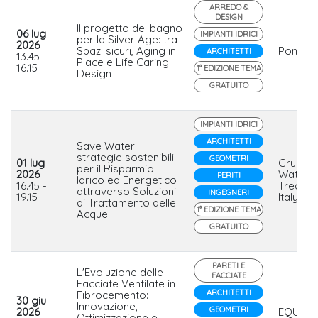
ARREDO &
DESIGN
Il progetto del bagno
06 lug
IMPIANTI IDRICI
per la Silver Age: tra
2026
Spazi sicuri, Aging in
Ponte Gi
ARCHITETTI
13.45 -
Place e Life Caring
16.15
1° EDIZIONE TEMA
Design
GRATUITO
IMPIANTI IDRICI
ARCHITETTI
Save Water:
strategie sostenibili
GEOMETRI
01 lug
Grundf
per il Risparmio
2026
Water
PERITI
Idrico ed Energetico
16.45 -
Treatme
attraverso Soluzioni
INGEGNERI
19.15
Italy S.r.l
di Trattamento delle
1° EDIZIONE TEMA
Acque
GRATUITO
PARETI E
L'Evoluzione delle
FACCIATE
Facciate Ventilate in
ARCHITETTI
Fibrocemento:
30 giu
Innovazione,
GEOMETRI
2026
EQUITO
Ottimizzazione e