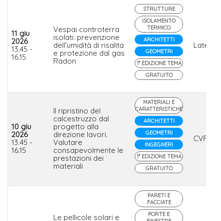
STRUTTURE
ISOLAMENTO
TERMICO
Vespai controterra
11 giu
isolati: prevenzione
ARCHITETTI
2026
dell’umidità di risalita
Laterlit
13.45 -
GEOMETRI
e protezione dal gas
16.15
Radon
1° EDIZIONE TEMA
GRATUITO
MATERIALI E
CARATTERISTICHE
Il ripristino del
calcestruzzo dal
ARCHITETTI
10 giu
progetto alla
GEOMETRI
2026
direzione lavori.
CVR
13.45 -
Valutare
INGEGNERI
16.15
consapevolmente le
1° EDIZIONE TEMA
prestazioni dei
materiali
GRATUITO
PARETI E
FACCIATE
PORTE E
Le pellicole solari e
FINESTRE