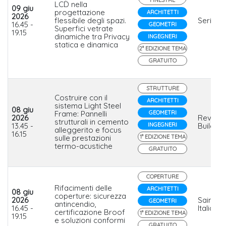
LCD nella
09 giu
progettazione
ARCHITETTI
2026
flessibile degli spazi.
Serisola
16.45 -
GEOMETRI
Superfici vetrate
19.15
dinamiche tra Privacy
INGEGNERI
statica e dinamica
2° EDIZIONE TEMA
GRATUITO
STRUTTURE
Costruire con il
ARCHITETTI
sistema Light Steel
08 giu
Frame: Pannelli
GEOMETRI
2026
Revoste
strutturali in cemento
13.45 -
INGEGNERI
Building
alleggerito e focus
16.15
sulle prestazioni
1° EDIZIONE TEMA
termo-acustiche
GRATUITO
COPERTURE
Rifacimenti delle
ARCHITETTI
08 giu
coperture: sicurezza
2026
Saint-G
GEOMETRI
antincendio,
16.45 -
Italia
certificazione Broof
1° EDIZIONE TEMA
19.15
e soluzioni conformi
GRATUITO