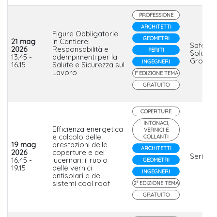
PROFESSIONE
ARCHITETTI
Figure Obbligatorie
GEOMETRI
21 mag
in Cantiere:
Safety
2026
Responsabilità e
PERITI
Solution
13.45 -
adempimenti per la
Group s
INGEGNERI
16.15
Salute e Sicurezza sul
Lavoro
1° EDIZIONE TEMA
GRATUITO
COPERTURE
INTONACI,
Efficienza energetica
VERNICI E
e calcolo delle
COLLANTI
19 mag
prestazioni delle
ARCHITETTI
2026
coperture e dei
Serisola
16.45 -
lucernari: il ruolo
GEOMETRI
19.15
delle vernici
INGEGNERI
antisolari e dei
sistemi cool roof
2° EDIZIONE TEMA
GRATUITO