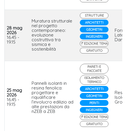
STRUTTURE
Muratura strutturale
ARCHITETTI
nel progetto
28 mag
contemporaneo:
GEOMETRI
Fornaci
2026
evoluzione
Laterizi
16.45 -
INGEGNERI
costruttiva tra
Danesi S
19.15
sismica e
1° EDIZIONE TEMA
sostenibilità
GRATUITO
PARETI E
FACCIATE
ISOLAMENTO
TERMICO
Pannelli isolanti in
resina fenolica:
ARCHITETTI
25 mag
progettare e
Resine
2026
GEOMETRI
riqualificare
Isolanti
16.45 -
l’involucro edilizio ad
Group
PERITI
19.15
alte prestazioni da
INGEGNERI
nZEB a ZEB
1° EDIZIONE TEMA
GRATUITO