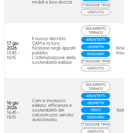
mobili e box doccia
1° EDIZIONE TEMA
GRATUITO
ISOLAMENTO
TERMICO
Il nuovo decreto
ARCHITETTI
17 giu
CAM e la loro
GEOMETRI
2026
funzione negli appalti
Knauf
13.45 -
pubblici.
Insulati
INGEGNERI
16.15
L'ottimizzazione della
2° EDIZIONE TEMA
sostenibilità edilizia
GRATUITO
ISOLAMENTO
TERMICO
ARCHITETTI
Cam e involucro
16 giu
GEOMETRI
edilizio: efficienza e
2026
sostenibilità del
Xella Ita
PERITI
16.45 -
calcestruzzo aerato
19.15
INGEGNERI
autoclavato
1° EDIZIONE TEMA
GRATUITO