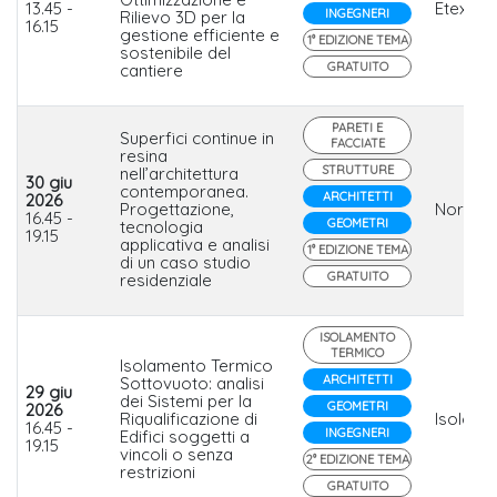
13.45 -
Etex Ital
INGEGNERI
Rilievo 3D per la
16.15
gestione efficiente e
1° EDIZIONE TEMA
sostenibile del
GRATUITO
cantiere
PARETI E
Superfici continue in
FACCIATE
resina
STRUTTURE
nell’architettura
30 giu
contemporanea.
ARCHITETTI
2026
Progettazione,
Nord Re
16.45 -
GEOMETRI
tecnologia
19.15
applicativa e analisi
1° EDIZIONE TEMA
di un caso studio
GRATUITO
residenziale
ISOLAMENTO
TERMICO
Isolamento Termico
ARCHITETTI
Sottovuoto: analisi
29 giu
dei Sistemi per la
GEOMETRI
2026
Riqualificazione di
Isolcor
16.45 -
INGEGNERI
Edifici soggetti a
19.15
vincoli o senza
2° EDIZIONE TEMA
restrizioni
GRATUITO