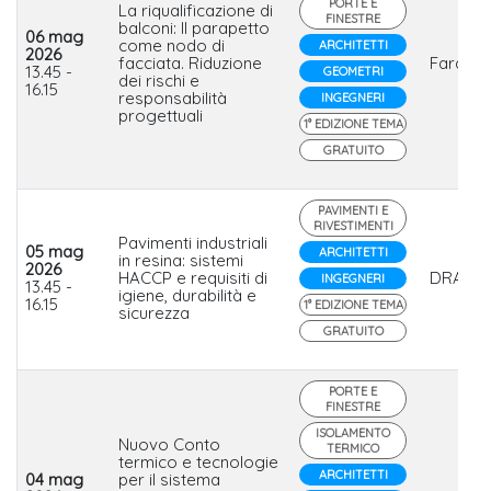
PORTE E
La riqualificazione di
FINESTRE
balconi: Il parapetto
06 mag
come nodo di
ARCHITETTI
2026
facciata. Riduzione
Faraon
13.45 -
GEOMETRI
dei rischi e
16.15
responsabilità
INGEGNERI
progettuali
1° EDIZIONE TEMA
GRATUITO
PAVIMENTI E
RIVESTIMENTI
Pavimenti industriali
05 mag
ARCHITETTI
in resina: sistemi
2026
HACCP e requisiti di
DRACO
INGEGNERI
13.45 -
igiene, durabilità e
16.15
1° EDIZIONE TEMA
sicurezza
GRATUITO
PORTE E
FINESTRE
ISOLAMENTO
Nuovo Conto
TERMICO
termico e tecnologie
ARCHITETTI
04 mag
per il sistema