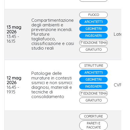
FUOCO
Compartimentazione
ARCHITETTI
degli ambienti e
13 mag
prevenzione incendi.
GEOMETRI
2026
Murature
Laterlit
13.45 -
INGEGNERI
tagliafuoco,
16.15
classificazione e casi
1° EDIZIONE TEMA
studio reali
GRATUITO
STRUTTURE
Patologie delle
ARCHITETTI
12 mag
murature in contesti
GEOMETRI
2026
sismici e non sismici:
CVR
16.45 -
diagnosi, materiali e
INGEGNERI
19.15
tecniche di
1° EDIZIONE TEMA
consolidamento
GRATUITO
COPERTURE
PARETI E
FACCIATE