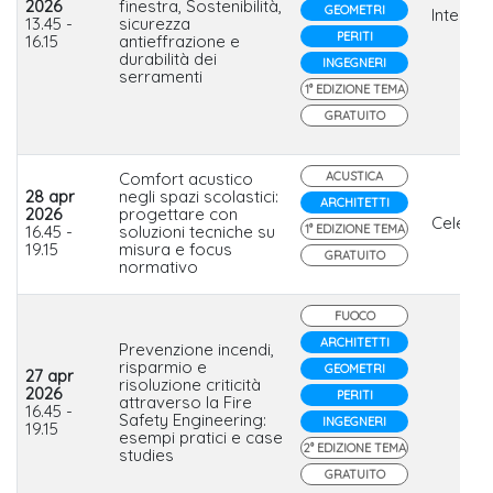
2026
finestra, Sostenibilità,
GEOMETRI
Interno
13.45 -
sicurezza
PERITI
16.15
antieffrazione e
durabilità dei
INGEGNERI
serramenti
1° EDIZIONE TEMA
GRATUITO
Comfort acustico
ACUSTICA
28 apr
negli spazi scolastici:
ARCHITETTI
2026
progettare con
Celenit
16.45 -
soluzioni tecniche su
1° EDIZIONE TEMA
19.15
misura e focus
GRATUITO
normativo
FUOCO
ARCHITETTI
Prevenzione incendi,
risparmio e
GEOMETRI
27 apr
risoluzione criticità
2026
PERITI
attraverso la Fire
16.45 -
Safety Engineering:
INGEGNERI
19.15
esempi pratici e case
2° EDIZIONE TEMA
studies
GRATUITO