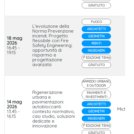
GRATUITO
FUOCO
L'evoluzione della
ARCHITETTI
Norma Prevenzione
incendi. Progetto
GEOMETRI
18 mag
flessibile con Fire
2026
PERITI
Safety Engineering:
16.45 -
opportunità di
INGEGNERI
19.15
risparmio e
1° EDIZIONE TEMA
progettazione
avanzata
GRATUITO
ARREDO URBANO
E OUTDOOR
Rigenerazione
PAVIMENTI E
urbana e
RIVESTIMENTI
14 mag
pavimentazioni
ARCHITETTI
2026
autobloccanti:
Michele
13.45 -
contesto normativo,
GEOMETRI
16.15
casi studio, soluzioni
INGEGNERI
dedicate e
innovazione
1° EDIZIONE TEMA
GRATUITO