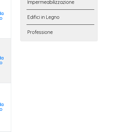
Impermeabilizzazione
da
Edifici in Legno
o
Professione
da
o
da
o