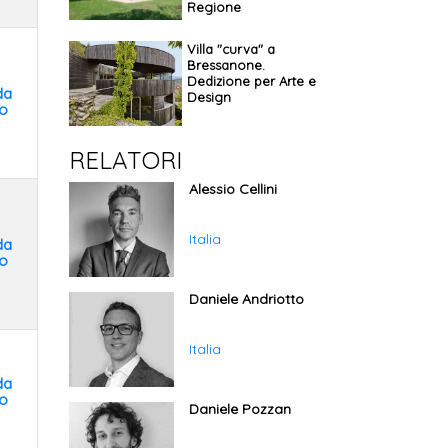
Regione
Villa "curva" a
Bressanone.
Dedizione per Arte e
da
Design
o
RELATORI
Alessio Cellini
Italia
da
o
Daniele Andriotto
Italia
da
o
Daniele Pozzan