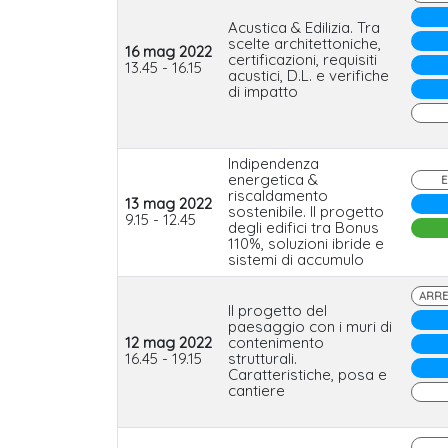
Acustica & Edilizia. Tra
scelte architettoniche,
16 mag 2022
certificazioni, requisiti
13.45 - 16.15
acustici, D.L. e verifiche
di impatto
Indipendenza
energetica &
E
riscaldamento
13 mag 2022
sostenibile. Il progetto
9.15 - 12.45
degli edifici tra Bonus
110%, soluzioni ibride e
sistemi di accumulo
ARRE
Il progetto del
paesaggio con i muri di
12 mag 2022
contenimento
16.45 - 19.15
strutturali.
Caratteristiche, posa e
cantiere