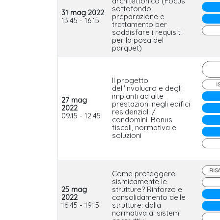
architettonico (Focus
sottofondo,
31 mag 2022
preparazione e
13.45 - 16.15
trattamento per
soddisfare i requisiti
per la posa del
parquet)
Il progetto
I
dell'involucro e degli
impianti ad alte
27 mag
prestazioni negli edifici
2022
residenziali /
09.15 - 12.45
condomini. Bonus
fiscali, normativa e
soluzioni
RIS
Come proteggere
sismicamente le
25 mag
strutture? Rinforzo e
2022
consolidamento delle
16.45 - 19.15
strutture: dalla
normativa ai sistemi