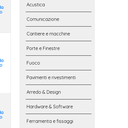
Acustica
da
o
Comunicazione
Cantiere e macchine
Porte e Finestre
da
Fuoco
o
Pavimenti e rivestimenti
Arredo & Design
Hardware & Software
da
o
Ferramenta e fissaggi