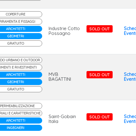
COPERTURE
RRAMENTA E FISSAGGI
Industrie Cotto
Sche
SOLD OUT
ARCHITETTI
Possagno
Event
GEOMETRI
GRATUITO
DO URBANO E OUTDOOR
IMENTI E RIVESTIMENTI
MVB
Sche
SOLD OUT
ARCHITETTI
BAGATTINI
Event
GEOMETRI
GRATUITO
MPERMEABILIZZAZIONE
IALI E CARATTERISTICHE
Saint-Gobain
Sche
SOLD OUT
ARCHITETTI
Italia
Event
INGEGNERI