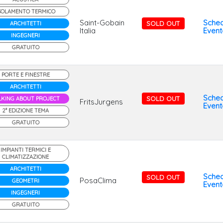
SOLAMENTO TERMICO
Saint-Gobain
Sche
SOLD OUT
ARCHITETTI
Italia
Event
INGEGNERI
GRATUITO
PORTE E FINESTRE
ARCHITETTI
Sche
SOLD OUT
LKING ABOUT PROJECT
FritsJurgens
Event
2° EDIZIONE TEMA
GRATUITO
IMPIANTI TERMICI E
CLIMATIZZAZIONE
ARCHITETTI
Sche
SOLD OUT
PosaClima
GEOMETRI
Event
INGEGNERI
GRATUITO