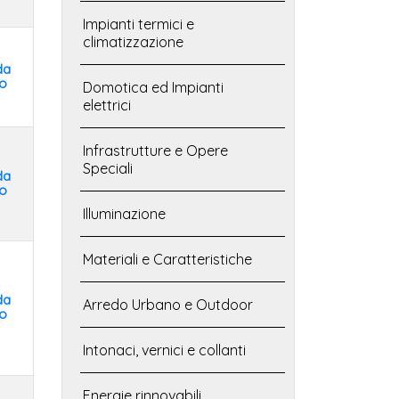
Impianti termici e
climatizzazione
da
o
Domotica ed Impianti
elettrici
Infrastrutture e Opere
Speciali
da
o
Illuminazione
Materiali e Caratteristiche
da
Arredo Urbano e Outdoor
o
Intonaci, vernici e collanti
Energie rinnovabili