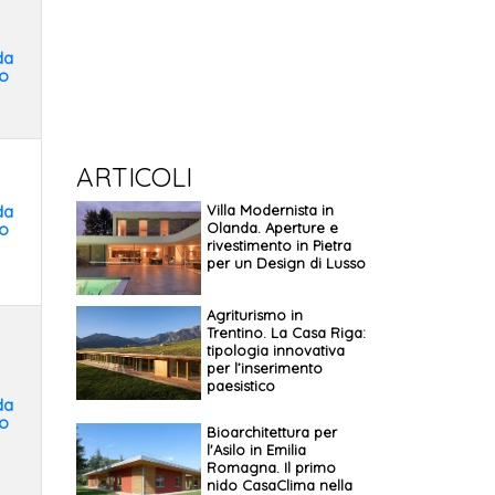
da
o
ARTICOLI
da
Villa Modernista in
o
Olanda. Aperture e
rivestimento in Pietra
per un Design di Lusso
Agriturismo in
Trentino. La Casa Riga:
tipologia innovativa
per l’inserimento
paesistico
da
o
Bioarchitettura per
l'Asilo in Emilia
Romagna. Il primo
nido CasaClima nella