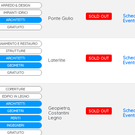
ARREDO & DESIGN
IMPIANTI IDRICI
Sche
SOLD OUT
Ponte Giulio
ARCHITETTI
Event
GRATUITO
ANAMENTO E RESTAURO
STRUTTURE
Sche
SOLD OUT
ARCHITETTI
Laterlite
Event
GEOMETRI
GRATUITO
COPERTURE
EDIFICI IN LEGNO
ARCHITETTI
Geopietra,
Sche
SOLD OUT
GEOMETRI
Costantini
Event
Legno
PERITI
INGEGNERI
GRATUITO