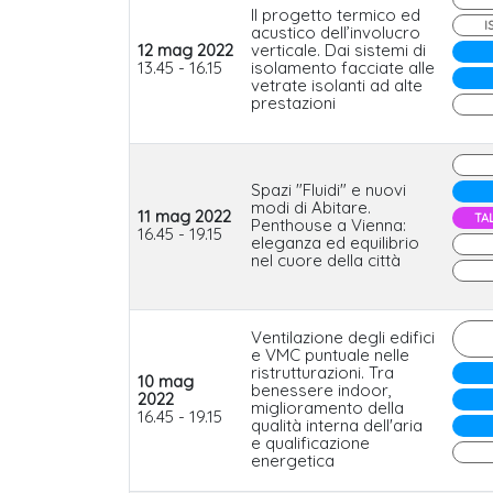
Il progetto termico ed
I
acustico dell’involucro
12 mag 2022
verticale. Dai sistemi di
13.45 - 16.15
isolamento facciate alle
vetrate isolanti ad alte
prestazioni
Spazi "Fluidi" e nuovi
modi di Abitare.
11 mag 2022
TA
Penthouse a Vienna:
16.45 - 19.15
eleganza ed equilibrio
nel cuore della città
Ventilazione degli edifici
e VMC puntuale nelle
ristrutturazioni. Tra
10 mag
benessere indoor,
2022
miglioramento della
16.45 - 19.15
qualità interna dell'aria
e qualificazione
energetica