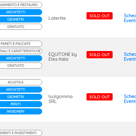
ANAMENTO E RESTAURO
ARCHITETTI
Sche
SOLD OUT
Laterlite
GEOMETRI
Event
GRATUITO
PARETI E FACCIATE
IALI E CARATTERISTICHE
EQUITONE by
Sche
SOLD OUT
ARCHITETTI
Etex Italia
Event
GRATUITO
ACUSTICA
ARCHITETTI
Isolgomma
Sche
SOLD OUT
GEOMETRI
SRL
Event
PERITI
INGEGNERI
IMENTI E RIVESTIMENTI