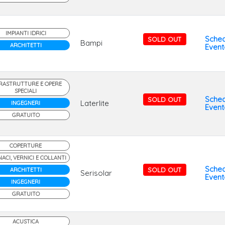
IMPIANTI IDRICI
Sche
SOLD OUT
Bampi
ARCHITETTI
Event
RASTRUTTURE E OPERE
SPECIALI
Sche
SOLD OUT
Laterlite
INGEGNERI
Event
GRATUITO
COPERTURE
ACI, VERNICI E COLLANTI
Sche
SOLD OUT
ARCHITETTI
Serisolar
Event
INGEGNERI
GRATUITO
ACUSTICA