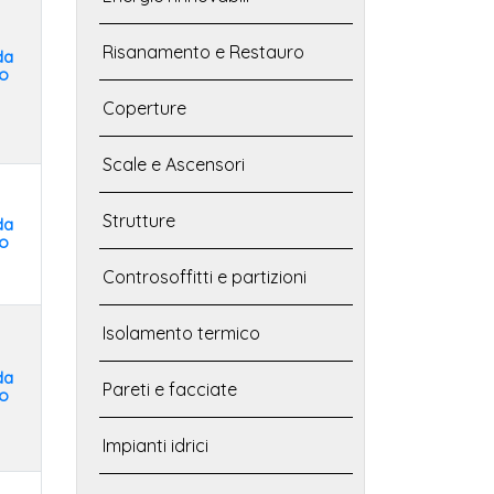
Risanamento e Restauro
da
o
Coperture
Scale e Ascensori
Strutture
da
o
Controsoffitti e partizioni
Isolamento termico
da
Pareti e facciate
o
Impianti idrici