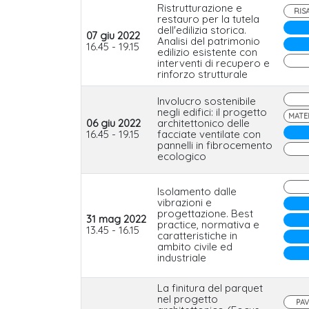
Ristrutturazione e
RIS
restauro per la tutela
dell'edilizia storica.
07 giu 2022
Analisi del patrimonio
16.45 - 19.15
edilizio esistente con
interventi di recupero e
rinforzo strutturale
Involucro sostenibile
negli edifici: il progetto
MATER
06 giu 2022
architettonico delle
16.45 - 19.15
facciate ventilate con
pannelli in fibrocemento
ecologico
Isolamento dalle
vibrazioni e
progettazione. Best
31 mag 2022
practice, normativa e
13.45 - 16.15
caratteristiche in
ambito civile ed
industriale
La finitura del parquet
nel progetto
PAV