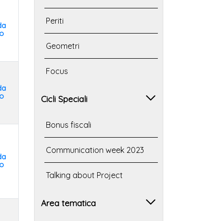
Periti
da
o
Geometri
Focus
da
o
Cicli Speciali
Bonus fiscali
Communication week 2023
da
o
Talking about Project
Area tematica