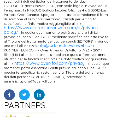
specificati i dati dei titolari del trattamento dei dati:
EDITORE --> Next OnWeb S.L.U., con sede legale in Avda. de La
Feria, num. 1 (INFECAR) Edificio Incube. Oficinas 4 y 5 35012-Las
Palmas. Gran Canaria. Spagna. I dati trasmessi mediante il form
di iscrizione al seminario verranno utilizzati per le finalità
specificate nell'Informativa raggiungibile al link
https://www.arkitectureonweb.com/it/privacy-
policy/
. In qualunque momento potrà esercitare i diritti
previsti dal capo III del GDPR mediante specifica richiesta rivolta
al Titolare del trattamento dei dati personali (EDITORE) inviando
info@arkitectureonweb.com
una mail all’indirizzo
.
PARTNER TECNICO --> Over-All via G. Di Vittorio 7/26 – 20017
Rho (MI) Italia. I dati trasmessi mediante questo form verranno
utilizzati per le finalità specificate nell'Informativa raggiungibile
https://www.over-foil.com/privacy
al link
. In qualunque
momento potrà esercitare i diritti previsti dal capo III del GDPR
mediante specifica richiesta rivolta al Titolare del trattamento
dei dati personali (PARTNER TECNICO) scrivendo a
amministrazione@over-all.com
PARTNERS