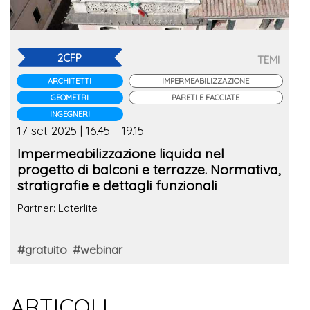
2CFP
TEMI
ARCHITETTI
IMPERMEABILIZZAZIONE
GEOMETRI
PARETI E FACCIATE
INGEGNERI
17 set 2025 | 16.45 - 19.15
Impermeabilizzazione liquida nel
progetto di balconi e terrazze. Normativa,
stratigrafie e dettagli funzionali
Partner: Laterlite
#gratuito
#webinar
ARTICOLI