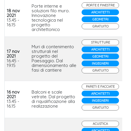
Porte interne e
PORTE E FINESTRE
18 nov
soluzioni filo muro.
ARCHITETTI
2021
Innovazione
Ec
13.45 -
tecnologica nel
GEOMETRI
16.15
progetto
GRATUITO
architettonico
STRUTTURE
Muri di contenimento
ARCHITETTI
17 nov
strutturali nel
Mi
2021
progetto del
GEOMETRI
Pa
16.45 -
Paesaggio. Dal
Ant
INGEGNERI
19.15
dimensionamento alle
fasi di cantiere
GRATUITO
PARETI E FACCIATE
16 nov
Balconi e scale
ARCHITETTI
2021
vetrate. Dal progetto
Fa
13.45 -
di riqualificazione alla
INGEGNERI
16.15
realizzazione
GRATUITO
ACUSTICA
ARCHITETTI