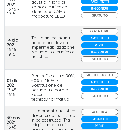
acustici in lana di
ARCHITETTI
2021
legno: certificazioni,
Ce
16.45 -
INGEGNERI
idoneità ai CAM e
19.15
mappatura LEED
GRATUITO
COPERTURE
Tetti piani ed inclinati
ARCHITETTI
14 dic
ad alte prestazioni:
2021
Sa
PERITI
impermeabilizzazione,
16.45 -
Ita
isolamento termico e
INGEGNERI
19.15
acustico
GRATUITO
Bonus Fiscali tra 90%,
PARETI E FACCIATE
01 dic
50% e 110% e
ARCHITETTI
2021
Sostituzione dei
Fa
13.45 -
parapetti a norma.
INGEGNERI
16.15
Focus
GRATUITO
tecnico/normativo
L’isolamento acustico
ACUSTICA
di edifici con struttura
30 nov
GEOMETRI
in calcestruzzo. Tra
2021
miglioramento di:
Po
PERITI
16.45 -
prestazioni, gestione