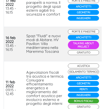
17 feb
PORTE E FINESTRE
parapetti a norma. Il
2022
progetto degli spazi
Fa
ARCHITETTI
13.45 -
esterni agibili tra
16.15
GEOMETRI
sicurezza e comfort
INGEGNERI
PORTE E FINESTRE
Spazi "Fluidi" e nuovi
16 feb
ARCHITETTI
modi di Abitare. HV
2022
Pavillon: Villa
Fr
TALKING ABOUT
13.45 -
PROJECT
mediterranea nella
16.15
Maremma Toscana
GRATUITO
ACUSTICA
Agevolazioni fiscali
ISOLAMENTO TERMICO
tra acustica e termica.
ARCHITETTI
Coniugare
11 feb
efficientamento
GEOMETRI
2022
Ba
energetico e
09.15 -
PERITI
Po
miglioramento del
12.45
comfort acustico per
INGEGNERI
involucro esterno e
BONUS FISCALI
progetto degli interni
GRATUITO