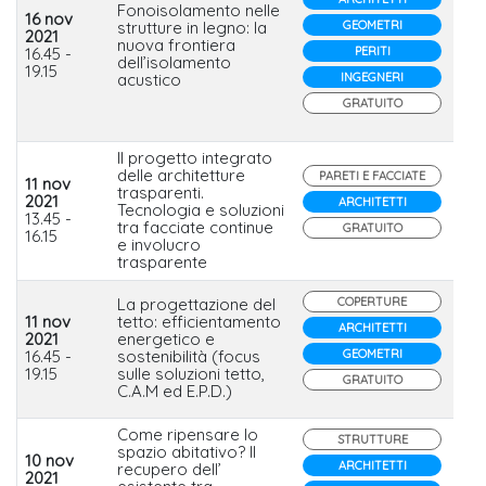
Fonoisolamento nelle
16 nov
strutture in legno: la
GEOMETRI
2021
nuova frontiera
Et
16.45 -
PERITI
dell’isolamento
19.15
acustico
INGEGNERI
GRATUITO
Il progetto integrato
delle architetture
PARETI E FACCIATE
11 nov
trasparenti.
2021
ARCHITETTI
Tecnologia e soluzioni
Wi
13.45 -
tra facciate continue
GRATUITO
16.15
e involucro
trasparente
La progettazione del
COPERTURE
11 nov
tetto: efficientamento
ARCHITETTI
Ind
2021
energetico e
Co
16.45 -
sostenibilità (focus
GEOMETRI
Po
19.15
sulle soluzioni tetto,
GRATUITO
C.A.M ed E.P.D.)
Come ripensare lo
STRUTTURE
spazio abitativo? Il
10 nov
ARCHITETTI
recupero dell’
2021