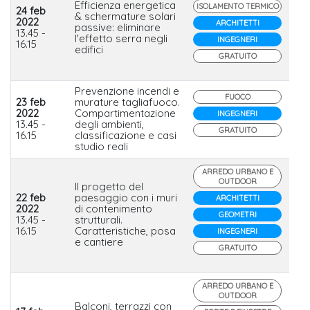
Efficienza energetica
ISOLAMENTO TERMICO
24 feb
& schermature solari
2022
ARCHITETTI
passive: eliminare
Se
13.45 -
l'effetto serra negli
INGEGNERI
16.15
edifici
GRATUITO
Prevenzione incendi e
FUOCO
23 feb
murature tagliafuoco.
2022
Compartimentazione
INGEGNERI
Lat
13.45 -
degli ambienti,
GRATUITO
16.15
classificazione e casi
studio reali
ARREDO URBANO E
OUTDOOR
Il progetto del
22 feb
paesaggio con i muri
ARCHITETTI
Mi
2022
di contenimento
Pa
GEOMETRI
13.45 -
strutturali.
Ant
16.15
Caratteristiche, posa
INGEGNERI
e cantiere
GRATUITO
ARREDO URBANO E
OUTDOOR
Balconi, terrazzi con