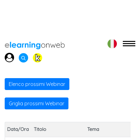
Elenco prossimi Webinar
Griglia prossimi Webinar
Data/Ora
Titolo
Tema
Pa