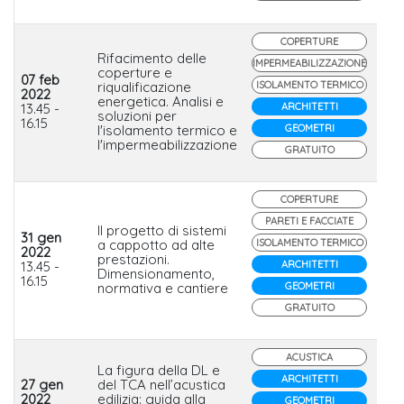
COPERTURE
Rifacimento delle
IMPERMEABILIZZAZIONE
coperture e
07 feb
riqualificazione
ISOLAMENTO TERMICO
2022
energetica. Analisi e
In
13.45 -
ARCHITETTI
soluzioni per
16.15
l'isolamento termico e
GEOMETRI
l'impermeabilizzazione
GRATUITO
COPERTURE
PARETI E FACCIATE
Il progetto di sistemi
31 gen
a cappotto ad alte
ISOLAMENTO TERMICO
2022
prestazioni.
In
13.45 -
ARCHITETTI
Dimensionamento,
16.15
normativa e cantiere
GEOMETRI
GRATUITO
ACUSTICA
La figura della DL e
ARCHITETTI
27 gen
del TCA nell’acustica
2022
edilizia: guida alla
GEOMETRI