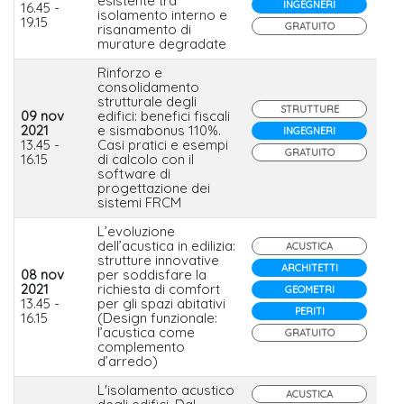
esistente tra
Xel
INGEGNERI
16.45 -
isolamento interno e
19.15
GRATUITO
risanamento di
murature degradate
Rinforzo e
consolidamento
strutturale degli
STRUTTURE
09 nov
edifici: benefici fiscali
2021
e sismabonus 110%.
INGEGNERI
Lat
13.45 -
Casi pratici e esempi
GRATUITO
16.15
di calcolo con il
software di
progettazione dei
sistemi FRCM
L’evoluzione
dell’acustica in edilizia:
ACUSTICA
strutture innovative
ARCHITETTI
08 nov
per soddisfare la
2021
richiesta di comfort
GEOMETRI
Is
13.45 -
per gli spazi abitativi
PERITI
16.15
(Design funzionale:
l’acustica come
GRATUITO
complemento
d’arredo)
L'isolamento acustico
ACUSTICA