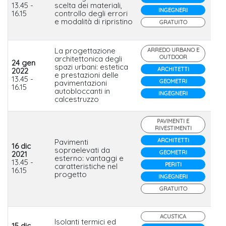
Po
13.45 -
scelta dei materiali,
INGEGNERI
16.15
controllo degli errori
e modalità di ripristino
GRATUITO
La progettazione
ARREDO URBANO E
OUTDOOR
architettonica degli
24 gen
spazi urbani: estetica
Mi
ARCHITETTI
2022
e prestazioni delle
Pa
13.45 -
GEOMETRI
pavimentazioni
Ant
16.15
autobloccanti in
INGEGNERI
calcestruzzo
PAVIMENTI E
RIVESTIMENTI
ARCHITETTI
Pavimenti
16 dic
sopraelevati da
GEOMETRI
2021
esterno: vantaggi e
Et
13.45 -
PERITI
caratteristiche nel
16.15
progetto
INGEGNERI
GRATUITO
ACUSTICA
Isolanti termici ed
15 dic