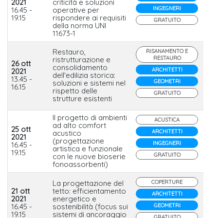
2021
criticità e soluzioni
Po
INGEGNERI
16.45 -
operative per
19.15
rispondere ai requisiti
GRATUITO
della norma UNI
11673-1
Restauro,
RISANAMENTO E
RESTAURO
ristrutturazione e
26 ott
consolidamento
ARCHITETTI
2021
dell'edilizia storica:
Lat
13.45 -
GEOMETRI
soluzioni e sistemi nel
16.15
rispetto delle
GRATUITO
strutture esistenti
Il progetto di ambienti
ACUSTICA
ad alto comfort
25 ott
ARCHITETTI
acustico
2021
(progettazione
Po
INGEGNERI
16.45 -
artistica e funzionale
19.15
GRATUITO
con le nuove bioserie
fonoassorbenti)
La progettazione del
COPERTURE
21 ott
tetto: efficientamento
ARCHITETTI
Ind
2021
energetico e
Co
16.45 -
sostenibilità (focus sui
GEOMETRI
Po
19.15
sistemi di ancoraggio
GRATUITO