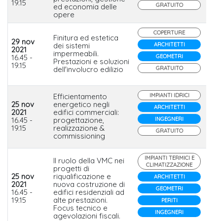
19.15
GRATUITO
ed economia delle
opere
COPERTURE
Finitura ed estetica
29 nov
dei sistemi
ARCHITETTI
2021
impermeabili.
In
16.45 -
GEOMETRI
Prestazioni e soluzioni
19.15
dell'involucro edilizio
GRATUITO
Efficientamento
IMPIANTI IDRICI
25 nov
energetico negli
Gr
ARCHITETTI
2021
edifici commerciali:
Wa
16.45 -
progettazione,
INGEGNERI
Tr
19.15
realizzazione &
Ital
GRATUITO
commissioning
IMPIANTI TERMICI E
Il ruolo della VMC nei
CLIMATIZZAZIONE
progetti di
25 nov
riqualificazione e
ARCHITETTI
2021
nuova costruzione di
Ae
GEOMETRI
16.45 -
edifici residenziali ad
19.15
alte prestazioni.
PERITI
Focus tecnico e
INGEGNERI
agevolazioni fiscali.