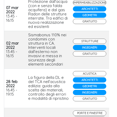
Protezione dall'acqua
IMPERMEABILIZZAZIONE
(con e senza falda
07 mar
ARCHITETTI
acquifera) e dal gas
2022
Radon delle strutture
In
GEOMETRI
13.45 -
interrate. Tra edifici di
16.15
GRATUITO
nuova realizzazione
ed esistenti
Sismabonus 110% nei
condomini con
STRUTTURE
02 mar
struttura in CA.
2022
Interventi locali
INGEGNERI
Lat
13.45 -
dall'esterno non
GRATUITO
16.15
invasivi e messa in
sicurezza degli
elementi secondari
ACUSTICA
La figura della DL e
ARCHITETTI
28 feb
del TCA nell’acustica
2022
edilizia: guida alla
GEOMETRI
Po
16.45 -
scelta dei materiali,
INGEGNERI
19.15
controllo degli errori
e modalità di ripristino
GRATUITO
PORTE E FINESTRE