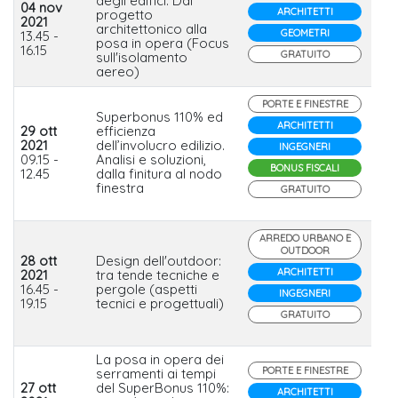
degli edifici. Dal
04 nov
ARCHITETTI
progetto
2021
architettonico alla
In
GEOMETRI
13.45 -
posa in opera (Focus
16.15
GRATUITO
sull'isolamento
aereo)
PORTE E FINESTRE
Superbonus 110% ed
ARCHITETTI
29 ott
efficienza
2021
dell’involucro edilizio.
Ge
INGEGNERI
09.15 -
Analisi e soluzioni,
De
BONUS FISCALI
12.45
dalla finitura al nodo
finestra
GRATUITO
ARREDO URBANO E
OUTDOOR
28 ott
Design dell'outdoor:
ARCHITETTI
2021
tra tende tecniche e
KE
16.45 -
pergole (aspetti
De
INGEGNERI
19.15
tecnici e progettuali)
GRATUITO
La posa in opera dei
PORTE E FINESTRE
serramenti ai tempi
27 ott
del SuperBonus 110%:
ARCHITETTI