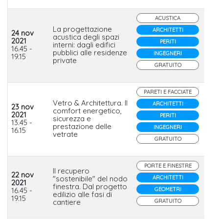
ACUSTICA
La progettazione
ARCHITETTI
24 nov
acustica degli spazi
2021
PERITI
interni: dagli edifici
Ce
16.45 -
pubblici alle residenze
INGEGNERI
19.15
private
GRATUITO
PARETI E FACCIATE
Vetro & Architettura. Il
ARCHITETTI
23 nov
comfort energetico,
2021
Sa
PERITI
sicurezza e
13.45 -
Ita
prestazione delle
INGEGNERI
16.15
vetrate
GRATUITO
PORTE E FINESTRE
Il recupero
22 nov
"sostenibile" del nodo
ARCHITETTI
2021
finestra. Dal progetto
De
16.45 -
GEOMETRI
edilizio alle fasi di
19.15
cantiere
GRATUITO