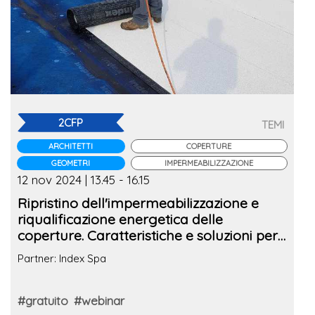
2CFP
TEMI
ARCHITETTI
COPERTURE
GEOMETRI
IMPERMEABILIZZAZIONE
12 nov 2024 | 13.45 - 16.15
Ripristino dell'impermeabilizzazione e
riqualificazione energetica delle
coperture. Caratteristiche e soluzioni per i
tetti con manto a vista
Partner: Index Spa
#gratuito
#webinar