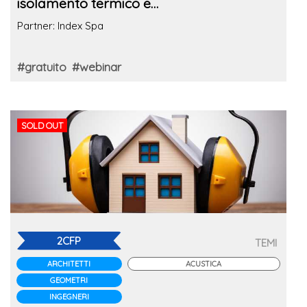
isolamento termico e
impermeabilizzazione
Partner: Index Spa
#gratuito
#webinar
SOLD OUT
2CFP
TEMI
ARCHITETTI
ACUSTICA
GEOMETRI
INGEGNERI