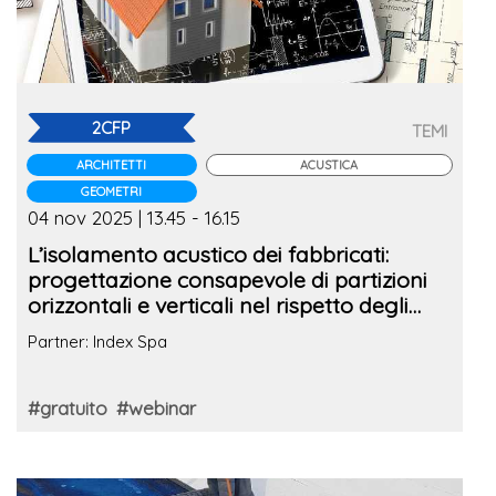
2CFP
TEMI
ARCHITETTI
ACUSTICA
GEOMETRI
04 nov 2025 | 13.45 - 16.15
L’isolamento acustico dei fabbricati:
progettazione consapevole di partizioni
orizzontali e verticali nel rispetto degli
ambiti legislativi e normativi
Partner: Index Spa
#gratuito
#webinar