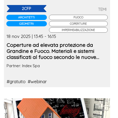
2CFP
TEMI
ARCHITETTI
FUOCO
GEOMETRI
COPERTURE
IMPERMEABILIZZAZIONE
18 nov 2025 | 13.45 - 16.15
Coperture ad elevata protezione da
Grandine e Fuoco. Materiali e sistemi
classificati al fuoco secondo le nuove
Linee Guida di prevenzione incendi
Partner: Index Spa
#gratuito
#webinar