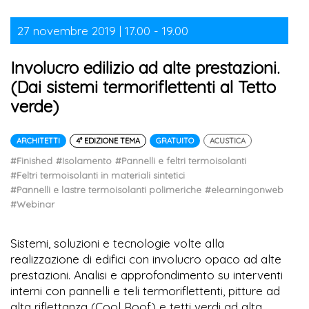
27 novembre 2019 | 17.00 - 19.00
Involucro edilizio ad alte prestazioni.
(Dai sistemi termoriflettenti al Tetto
verde)
ARCHITETTI
4° EDIZIONE TEMA
GRATUITO
ACUSTICA
#Finished
#Isolamento
#Pannelli e feltri termoisolanti
#Feltri termoisolanti in materiali sintetici
#Pannelli e lastre termoisolanti polimeriche
#elearningonweb
#Webinar
Sistemi, soluzioni e tecnologie volte alla
realizzazione di edifici con involucro opaco ad alte
prestazioni. Analisi e approfondimento su interventi
interni con pannelli e teli termoriflettenti, pitture ad
alta riflettanza (Cool Roof) e tetti verdi ad alta