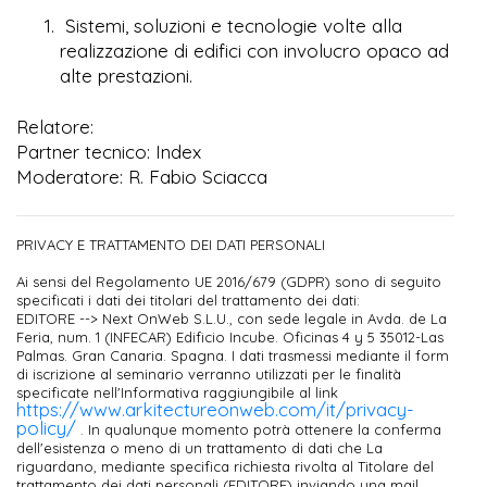
Sistemi, soluzioni e tecnologie volte alla
realizzazione di edifici con involucro opaco ad
alte prestazioni.
Relatore:
Partner tecnico: Index
Moderatore: R. Fabio Sciacca
PRIVACY E TRATTAMENTO DEI DATI PERSONALI
Ai sensi del Regolamento UE 2016/679 (GDPR) sono di seguito
specificati i dati dei titolari del trattamento dei dati:
EDITORE --> Next OnWeb S.L.U., con sede legale in Avda. de La
Feria, num. 1 (INFECAR) Edificio Incube. Oficinas 4 y 5 35012-Las
Palmas. Gran Canaria. Spagna. I dati trasmessi mediante il form
di iscrizione al seminario verranno utilizzati per le finalità
specificate nell'Informativa raggiungibile al link
https://www.arkitectureonweb.com/it/privacy-
policy/
. In qualunque momento potrà ottenere la conferma
dell'esistenza o meno di un trattamento di dati che La
riguardano, mediante specifica richiesta rivolta al Titolare del
trattamento dei dati personali (EDITORE) inviando una mail