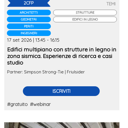
2CFP
TEMI
ARCHITETTI
STRUTTURE
GEOMETRI
EDIFICI IN LEGNO
PERITI
INGEGNERI
17 set 2026 | 13.45 - 16.15
Edifici multipiano con strutture in legno in
zona sismica. Esperienze di ricerca e casi
studio
Partner: Simpson Strong-Tie | Friulsider
ISCRIVITI
#gratuito
#webinar