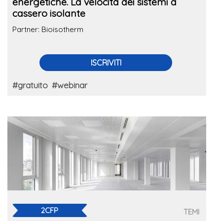
energetiche. La velocità dei sistemi a
cassero isolante
Partner: Bioisotherm
ISCRIVITI
#gratuito
#webinar
2CFP
TEMI