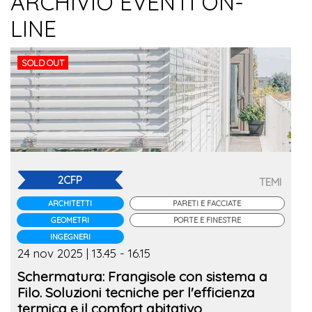
ARCHIVIO EVENTI ON-
LINE
SOLD OUT
2CFP
TEMI
ARCHITETTI
PARETI E FACCIATE
GEOMETRI
PORTE E FINESTRE
INGEGNERI
24 nov 2025 | 13.45 - 16.15
Schermatura: Frangisole con sistema a
Filo. Soluzioni tecniche per l'efficienza
termica e il comfort abitativo