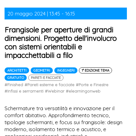
20 maggio 2024 | 13.45 - 16.15
Frangisole per aperture di grandi
dimensioni. Progetto dell'involucro
con sistemi orientabili e
impacchettabili a filo
ARCHITETTI
GEOMETRI
INGEGNERI
1° EDIZIONE TEMA
GRATUITO
PARETI E FACCIATE
#Finished
#Pareti esterne e facciate
#Porte e Finestre
#Infissi e serramenti
#Webinar
#elearningonweb
Schermature tra versatilità e innovazione per il
comfort abitativo. Approfondimento tecnico,
tipologie schermanti, e focus sui frangisole: design
moderno, isolamento termico e acustico, e