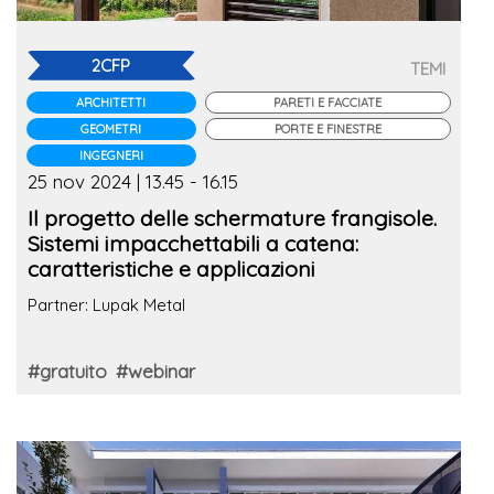
2CFP
TEMI
ARCHITETTI
PARETI E FACCIATE
GEOMETRI
PORTE E FINESTRE
INGEGNERI
25 nov 2024 | 13.45 - 16.15
Il progetto delle schermature frangisole.
Sistemi impacchettabili a catena:
caratteristiche e applicazioni
Partner: Lupak Metal
#gratuito
#webinar