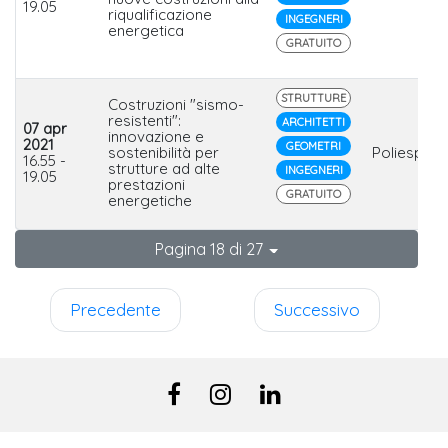
19.05
riqualificazione
INGEGNERI
energetica
GRATUITO
STRUTTURE
Costruzioni "sismo-
resistenti":
ARCHITETTI
07 apr
innovazione e
2021
GEOMETRI
sostenibilità per
Poliespan
16.55 -
strutture ad alte
INGEGNERI
19.05
prestazioni
GRATUITO
energetiche
Pagina 18 di 27
Precedente
Successivo