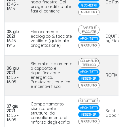
nodo finestra. Dal
De Faveri
13.45 -
GEOMETRI
progetto edilizio alle
16.15
fasi di cantiere
GRATUITO
PARETI E
08 giu
Fibrocemento
FACCIATE
2021
ecologico & facciate
EQUITONE
ARCHITETTI
16.45 -
ventilate (guida alla
by Etex Ital
19.15
progettazione)
GRATUITO
ISOLAMENTO
Sistemi di isolamento
TERMICO
08 giu
a cappotto e
ARCHITETTI
2021
riqualificazione
RÖFIX Itali
13.55 -
energetica.
INGEGNERI
16.05
Prestazioni, estetica
GRATUITO
e incentivi fiscali
STRUTTURE
Comportamento
07 giu
sismico delle
ARCHITETTI
2021
Saint-
strutture: dal
13.55 -
INGEGNERI
Gobain Ital
consolidamento al
16.05
rinforzo degli edifici
GRATUITO