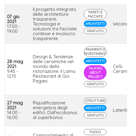
Il progetto integrato
PARETI E
delle architetture
07 giu
FACCIATE
trasparenti.
2021
Tecnologia e
Wicona
ARCHITETTI
17.00 -
soluzioni tra facciate
19.00
GRATUITO
continue e involucro
trasparente
PAVIMENTI E
RIVESTIMENTI
Design & Tendenze
28 mag
delle ceramiche nel
ARCHITETTI
2021
mondo della
CeSi
TALKING
9.45 -
ristorazione: il Lamo
Ceramica
ABOUT
12.15
Restaurant di Gio
PROJECT
Pagani
GRATUITO
STRUTTURE
27 mag
Riqualificazione
2021
energetica degli
ARCHITETTI
Laterlite
14.00 -
edifici. Dall'ecobonus
GRATUITO
16.00
al superbonus
FUOCO
Comportamento al