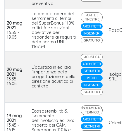
preventivo
La posa in opera dei
PORTE E
serramenti ai tempi
FINESTRE
20 mag
del SuperBonus 110%:
ARCHITETTI
2021
criticità e soluzioni
PosaClima
16.55 -
operative per
INGEGNERI
19.05
rispondere ai requisiti
GRATUITO
della norma UNI
11673-1
ACUSTICA
ARCHITETTI
L’acustica in edilizia:
20 mag
l’importanza della
GEOMETRI
2021
Isolgomm
progettazione e della
13.55 -
PERITI
SRL
direzione acustica di
16.05
cantiere
INGEGNERI
GRATUITO
ISOLAMENTO
Ecosostenibilità &
TERMICO
19 mag
isolamento
ARCHITETTI
2021
dell'involucro edilizio:
Celenit
13.45 -
rispetto dei CAM,
GEOMETRI
16.15
Superbonus 110% e