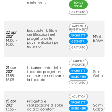
e interventi
BONUS
FISCALI
GRATUITO
PAVIMENTI E
RIVESTIMENTI
Ecosostenibilità e
22 apr
certificazioni nel
ARCHITETTI
2021
MVB
progetto delle
14.00 -
BAGATTINI
GEOMETRI
pavimentazioni per
16.00
esterno
GRATUITO
PARETI E
FACCIATE
21 apr
Il risanamento della
ARCHITETTI
2021
facciata: progettare,
Saint-
13.55 -
costruire e rinnovare
Gobain Ital
INGEGNERI
16.05
la facciata
GRATUITO
ACUSTICA
15 apr
Progetto e
ARCHITETTI
2021
realizzazione di solai
Saint-
13.55 -
ad alto comfort
INGEGNERI
Gobain Ital