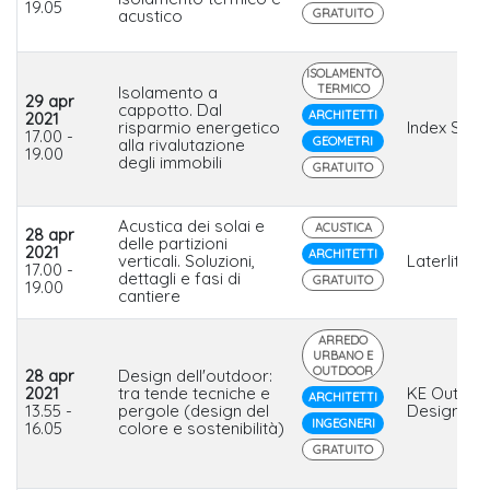
19.05
acustico
GRATUITO
ISOLAMENTO
TERMICO
Isolamento a
29 apr
cappotto. Dal
ARCHITETTI
2021
risparmio energetico
Index Spa
17.00 -
GEOMETRI
alla rivalutazione
19.00
degli immobili
GRATUITO
Acustica dei solai e
ACUSTICA
28 apr
delle partizioni
2021
ARCHITETTI
verticali. Soluzioni,
Laterlite
17.00 -
dettagli e fasi di
GRATUITO
19.00
cantiere
ARREDO
URBANO E
OUTDOOR
28 apr
Design dell'outdoor:
2021
tra tende tecniche e
KE Outdoo
ARCHITETTI
13.55 -
pergole (design del
Design
INGEGNERI
16.05
colore e sostenibilità)
GRATUITO