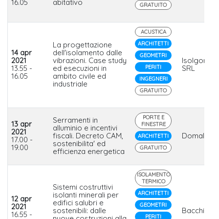
16.05
abitativo
GRATUITO
ACUSTICA
La progettazione
ARCHITETTI
14 apr
dell'isolamento dalle
GEOMETRI
2021
vibrazioni. Case study
Isolgomm
13.55 -
ed esecuzioni in
PERITI
SRL
16.05
ambito civile ed
INGEGNERI
industriale
GRATUITO
PORTE E
Serramenti in
13 apr
FINESTRE
alluminio e incentivi
2021
fiscali. Decreto CAM,
Domal
ARCHITETTI
17.00 -
sostenibilita' ed
19.00
GRATUITO
efficienza energetica
ISOLAMENTO
TERMICO
Sistemi costruttivi
ARCHITETTI
isolanti minerali per
12 apr
edifici salubri e
GEOMETRI
2021
sostenibili: dalle
Bacchi
16.55 -
PERITI
nuove costruzioni alla