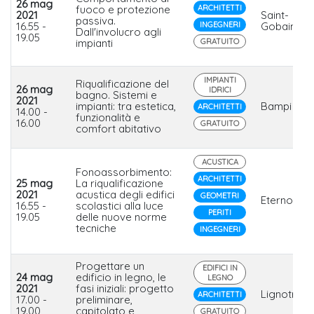
26 mag
fuoco e protezione
ARCHITETTI
2021
Saint-
passiva.
16.55 -
INGEGNERI
Gobain Ital
Dall'involucro agli
19.05
impianti
GRATUITO
IMPIANTI
Riqualificazione del
26 mag
IDRICI
bagno. Sistemi e
2021
impianti: tra estetica,
Bampi
ARCHITETTI
14.00 -
funzionalità e
16.00
GRATUITO
comfort abitativo
ACUSTICA
Fonoassorbimento:
ARCHITETTI
25 mag
La riqualificazione
2021
acustica degli edifici
GEOMETRI
Eterno Ivic
16.55 -
scolastici alla luce
PERITI
19.05
delle nuove norme
tecniche
INGEGNERI
Progettare un
EDIFICI IN
24 mag
edificio in legno, le
LEGNO
2021
fasi iniziali: progetto
Lignotrend
ARCHITETTI
17.00 -
preliminare,
19.00
capitolato e
GRATUITO