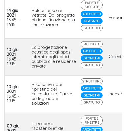
PARETI E
FACCIATE
14 giu
Balconi e scale
ARCHITETTI
2021
vetrate. Dal progetto
Faraone
13.45 -
di riqualificazione alla
INGEGNERI
16.15
realizzazione
GRATUITO
ACUSTICA
La progettazione
10 giu
acustica degli spazi
ARCHITETTI
2021
interni: dagli edifici
Celenit
16.45 -
GEOMETRI
pubblici alle residenze
19.15
private
GRATUITO
STRUTTURE
Risanamento e
10 giu
ripristino del
ARCHITETTI
2021
calcestruzzo. Cause
Index Spa
16.45 -
GEOMETRI
di degrado e
19.15
soluzioni
GRATUITO
PORTE E
FINESTRE
Il recupero
09 giu
"sostenibile" del
ARCHITETTI
2021