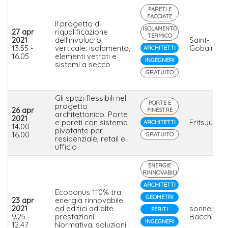
PARETI E
FACCIATE
Il progetto di
ISOLAMENTO
27 apr
riqualificazione
TERMICO
2021
dell'involucro
Saint-
13.55 -
verticale: isolamento,
Gobain Ital
ARCHITETTI
16.05
elementi vetrati e
INGEGNERI
sistemi a secco
GRATUITO
Gli spazi flessibili nel
PORTE E
progetto
26 apr
FINESTRE
architettonico. Porte
2021
e pareti con sistema
FritsJurge
ARCHITETTI
14.00 -
pivotante per
16.00
GRATUITO
residenziale, retail e
ufficio
ENERGIE
RINNOVABILI
ARCHITETTI
Ecobonus 110% tra
GEOMETRI
23 apr
energia rinnovabile
2021
ed edifici ad alte
sonnen,
PERITI
9.25 -
prestazioni.
Bacchi
INGEGNERI
12.47
Normativa, soluzioni