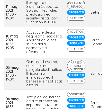
Il progetto del
ISOLAMENTO
11 mag
Sistema Cappotto.
TERMICO
2021
Soluzioni tecniche,
Settef
ARCHITETTI
17.00 -
prestazioni ed
19.00
incentivi fiscali con il
GRATUITO
Superbonus 110%
Acustica e design
ACUSTICA
10 mag
negli edifici scolastici.
ARCHITETTI
2021
Applicazioni e casi
Saint-
16.55 -
studio della
INGEGNERI
Gobain Ital
19.05
normativa di
GRATUITO
riferimento
Giardino d'inverno,
ARREDO
serra solare e
URBANO E
05 mag
pergola bioclimatica.
OUTDOOR
2021
Il risparmio
Sunroom
17.00 -
ARCHITETTI
energetico ed il
19.00
benessere negli spazi
GRATUITO
esterni
COPERTURE
Tetti piani ed inclinati
04 mag
ad alte prestazioni:
ARCHITETTI
2021
Saint-
impermeabilizzazione,
16.55 -
INGEGNERI
Gobain Ital
isolamento termico e