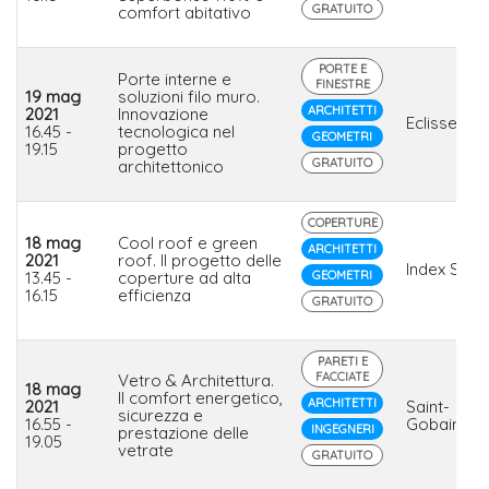
GRATUITO
comfort abitativo
PORTE E
Porte interne e
FINESTRE
19 mag
soluzioni filo muro.
ARCHITETTI
2021
Innovazione
Eclisse
16.45 -
tecnologica nel
GEOMETRI
19.15
progetto
GRATUITO
architettonico
COPERTURE
18 mag
Cool roof e green
ARCHITETTI
2021
roof. Il progetto delle
Index Spa
13.45 -
coperture ad alta
GEOMETRI
16.15
efficienza
GRATUITO
PARETI E
FACCIATE
Vetro & Architettura.
18 mag
Il comfort energetico,
ARCHITETTI
2021
Saint-
sicurezza e
16.55 -
Gobain Ital
INGEGNERI
prestazione delle
19.05
vetrate
GRATUITO