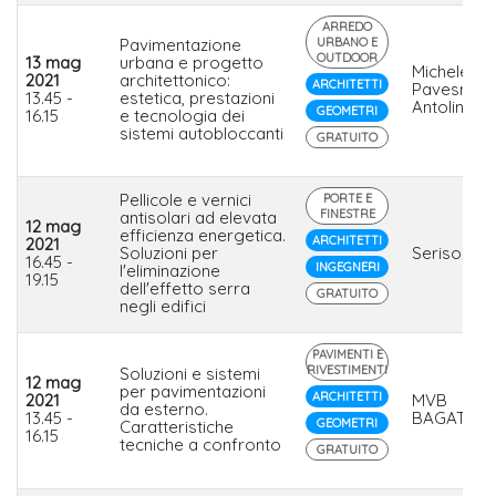
ARREDO
Pavimentazione
URBANO E
OUTDOOR
13 mag
urbana e progetto
Micheletto,
2021
architettonico:
ARCHITETTI
Pavesmac,
13.45 -
estetica, prestazioni
Antolini
GEOMETRI
16.15
e tecnologia dei
sistemi autobloccanti
GRATUITO
Pellicole e vernici
PORTE E
FINESTRE
antisolari ad elevata
12 mag
efficienza energetica.
ARCHITETTI
2021
Soluzioni per
Serisolar
16.45 -
INGEGNERI
l'eliminazione
19.15
dell'effetto serra
GRATUITO
negli edifici
PAVIMENTI E
RIVESTIMENTI
Soluzioni e sistemi
12 mag
per pavimentazioni
ARCHITETTI
2021
MVB
da esterno.
13.45 -
BAGATTINI
GEOMETRI
Caratteristiche
16.15
tecniche a confronto
GRATUITO