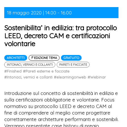
18 maggio 2020 | 14.00 - 16.00
Sostenibilita’ in edilizia: tra protocollo
LEED, decreto CAM e certificazioni
volontarie
ARCHITETTI
1° EDIZIONE TEMA
GRATUITO
INTONACI, VERNICI E COLLANTI
PARETI E FACCIATE
#Finished
#Pareti esterne e facciate
#Intonaci, vernici e collanti
#elearningonweb
#Webinar
Introduzione sul concetto di sostenibilità in edilizia e
sulla certificazioni obbligatorie e volontarie. Focus
normativo su protocollo LEED e decreto CAM al
fine di comprendere al meglio come progettare
correttamente architetture performanti e sostenibili.
Verranno presentate case history di pregio