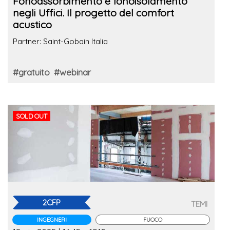
Fonoassorbimento e fonoisolamento
negli Uffici. Il progetto del comfort
acustico
Partner: Saint-Gobain Italia
#gratuito
#webinar
SOLD OUT
2CFP
TEMI
INGEGNERI
FUOCO