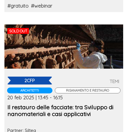
#gratuito
#webinar
SOLD OUT
2CFP
TEMI
ARCHITETTI
RISANAMENTO E RESTAURO
20 feb 2025 | 13.45 - 16.15
Il restauro delle facciate: tra Sviluppo di
nanomateriali e casi applicativi
Partner: Siltea