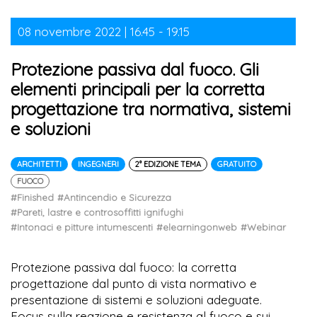
08 novembre 2022 | 16.45 - 19.15
Protezione passiva dal fuoco. Gli
elementi principali per la corretta
progettazione tra normativa, sistemi
e soluzioni
ARCHITETTI
INGEGNERI
2° EDIZIONE TEMA
GRATUITO
FUOCO
#Finished
#Antincendio e Sicurezza
#Pareti, lastre e controsoffitti ignifughi
#Intonaci e pitture intumescenti
#elearningonweb
#Webinar
Protezione passiva dal fuoco: la corretta
progettazione dal punto di vista normativo e
presentazione di sistemi e soluzioni adeguate.
Focus sulla reazione e resistenza al fuoco e sui