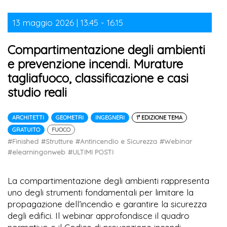
13 maggio 2026 | 13.45 - 16.15
Compartimentazione degli ambienti
e prevenzione incendi. Murature
tagliafuoco, classificazione e casi
studio reali
ARCHITETTI
GEOMETRI
INGEGNERI
1° EDIZIONE TEMA
GRATUITO
FUOCO
#Finished
#Strutture
#Antincendio e Sicurezza
#Webinar
#elearningonweb
#ULTIMI POSTI
La compartimentazione degli ambienti rappresenta
uno degli strumenti fondamentali per limitare la
propagazione dell’incendio e garantire la sicurezza
degli edifici. Il webinar approfondisce il quadro