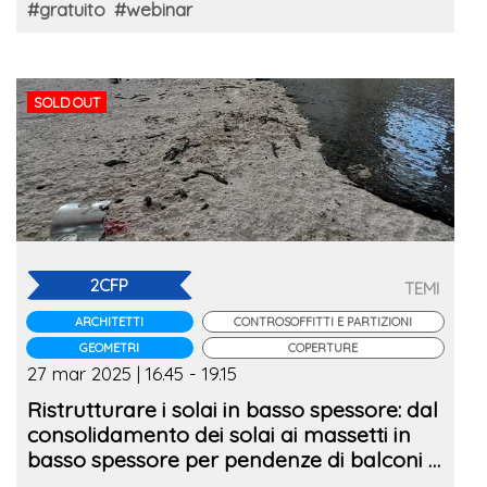
#gratuito
#webinar
SOLD OUT
2CFP
TEMI
ARCHITETTI
CONTROSOFFITTI E PARTIZIONI
GEOMETRI
COPERTURE
27 mar 2025 | 16.45 - 19.15
Ristrutturare i solai in basso spessore: dal
consolidamento dei solai ai massetti in
basso spessore per pendenze di balconi e
terrazzi, livellamenti e pavimenti radianti