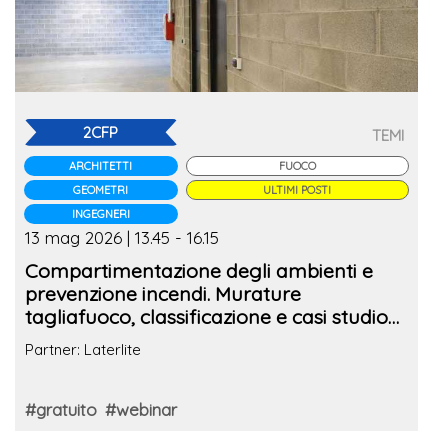
2CFP
TEMI
ARCHITETTI
FUOCO
GEOMETRI
ULTIMI POSTI
INGEGNERI
13 mag 2026 | 13.45 - 16.15
Compartimentazione degli ambienti e
prevenzione incendi. Murature
tagliafuoco, classificazione e casi studio
reali
Partner: Laterlite
#gratuito
#webinar