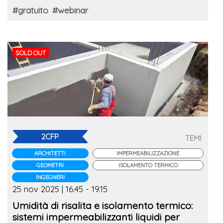
#gratuito
#webinar
SOLD OUT
2CFP
TEMI
ARCHITETTI
IMPERMEABILIZZAZIONE
GEOMETRI
ISOLAMENTO TERMICO
INGEGNERI
25 nov 2025 | 16.45 - 19.15
Umidità di risalita e isolamento termico:
sistemi impermeabilizzanti liquidi per