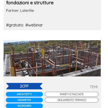
fondazioni e strutture
Partner: Laterlite
#gratuito
#webinar
2CFP
TEMI
ARCHITETTI
PARETI E FACCIATE
GEOMETRI
ISOLAMENTO TERMICO
INGEGNERI