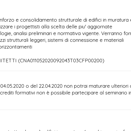
 rinforzo e consolidamento strutturale di edifici in muratura 
zzare i progettisti alla scelta delle piu' aggiornate
gie, analisi preliminari e normativa vigente. Verranno for
i strutturali leggeri, sistemi di connessione e materiali
 orizzontamenti
ARCHITETTI (CNA011052020092043T03CFP00200)
 04.05.2020 o del 22.04.2020 non potrai maturare ulteriori 
 crediti formativi non è possibile partecipare al seminario i