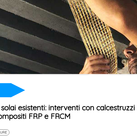
olai esistenti: interventi con calcestruzzi
i compositi FRP e FRCM
TURE