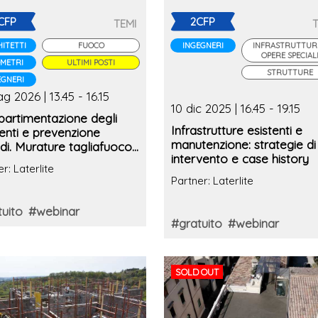
CFP
2CFP
TEMI
ITETTI
FUOCO
INGEGNERI
INFRASTRUTTUR
OPERE SPECIAL
METRI
ULTIMI POSTI
STRUTTURE
EGNERI
g 2026 | 13.45 - 16.15
10 dic 2025 | 16.45 - 19.15
artimentazione degli
Infrastrutture esistenti e
enti e prevenzione
manutenzione: strategie di
di. Murature tagliafuoco,
intervento e case history
ificazione e casi studio
r: Laterlite
Partner: Laterlite
uito
#webinar
#gratuito
#webinar
SOLD OUT