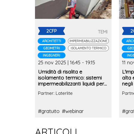
2CFP
2
TEMI
ARCHITETTI
IMPERMEABILIZZAZIONE
ARCH
GEOMETRI
ISOLAMENTO TERMICO
GEO
INGEGNERI
ING
25 nov 2025 | 16.45 - 19.15
11 no
Umidità di risalita e
L'imp
isolamento termico: sistemi
alta 
impermeabilizzanti liquidi per
negli
fondazioni e strutture
dell'
Partner: Laterlite
Partne
alte 
#gratuito
#webinar
#grat
ARTICOLI