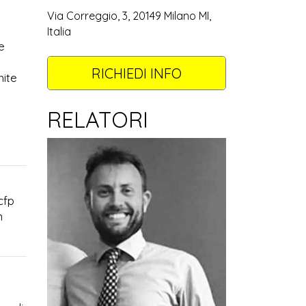
Via Correggio, 3, 20149 Milano MI,
Italia
e
RICHIEDI INFO
nite
RELATORI
cfp
n