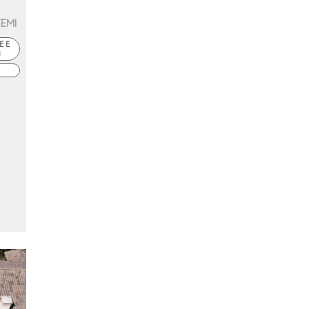
TEMI
E E
I