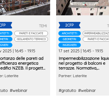
CFP
2CFP
TEMI
ITETTI
PARETI E FACCIATE
ARCHITETTI
IMPERMEABILIZZAZ
METRI
ISOLAMENTO TERMICO
GEOMETRI
PARETI E FACCIA
EGNERI
INGEGNERI
v 2025 | 16.45 - 19.15
17 set 2025 | 16.45 - 19.15
ortanza delle pareti ad
Impermeabilizzazione liqui
efficienza energetica
nel progetto di balconi e
 edifici NZEB. Il progetto
terrazze. Normativa,
isolamento termico ad
stratigrafie e dettagli
r: Laterlite
Partner: Laterlite
prestazioni
funzionali
uito
#webinar
#gratuito
#webinar