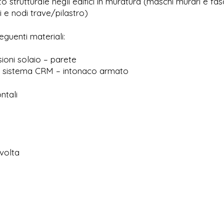
to strutturale negli edifici in muratura (maschi murari e fas
i e nodi trave/pilastro)
eguenti materiali:
sioni solaio – parete
al sistema CRM – intonaco armato
ntali
 volta