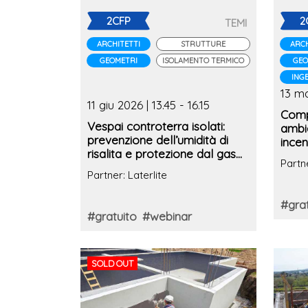
2CFP
2
TEMI
ARCHITETTI
STRUTTURE
ARCH
GEOMETRI
ISOLAMENTO TERMICO
GEO
ING
13 ma
11 giu 2026 | 13.45 - 16.15
Comp
Vespai controterra isolati:
ambi
prevenzione dell’umidità di
incen
risalita e protezione dal gas
class
Partne
Radon
reali
Partner: Laterlite
#grat
#gratuito
#webinar
SOLD OUT