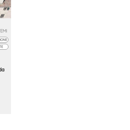
TEMI
IONE
TE
da