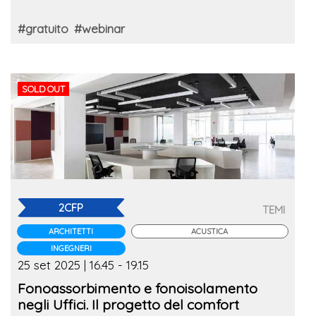
#gratuito
#webinar
SOLD OUT
2CFP
TEMI
ARCHITETTI
ACUSTICA
INGEGNERI
25 set 2025 | 16.45 - 19.15
Fonoassorbimento e fonoisolamento
negli Uffici. Il progetto del comfort