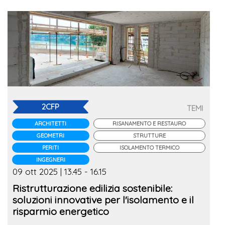
2CFP
TEMI
ARCHITETTI
RISANAMENTO E RESTAURO
GEOMETRI
STRUTTURE
PERITI
ISOLAMENTO TERMICO
INGEGNERI
09 ott 2025 | 13.45 - 16.15
Ristrutturazione edilizia sostenibile:
soluzioni innovative per l'isolamento e il
risparmio energetico