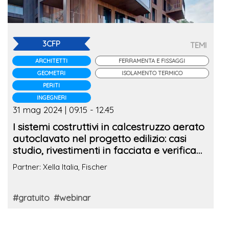
3CFP
TEMI
ARCHITETTI
FERRAMENTA E FISSAGGI
GEOMETRI
ISOLAMENTO TERMICO
PERITI
INGEGNERI
31 mag 2024 | 09.15 - 12.45
I sistemi costruttivi in calcestruzzo aerato
autoclavato nel progetto edilizio: casi
studio, rivestimenti in facciata e verifica
dei fissaggi
Partner: Xella Italia, Fischer
#gratuito
#webinar