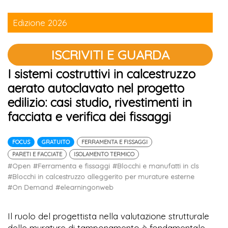
Edizione 2026
ISCRIVITI E GUARDA
I sistemi costruttivi in calcestruzzo
aerato autoclavato nel progetto
edilizio: casi studio, rivestimenti in
facciata e verifica dei fissaggi
FOCUS
GRATUITO
FERRAMENTA E FISSAGGI
PARETI E FACCIATE
ISOLAMENTO TERMICO
#Open
#Ferramenta e fissaggi
#Blocchi e manufatti in cls
#Blocchi in calcestruzzo alleggerito per murature esterne
#On Demand
#elearningonweb
Il ruolo del progettista nella valutazione strutturale
delle murature di tamponamento è fondamentale