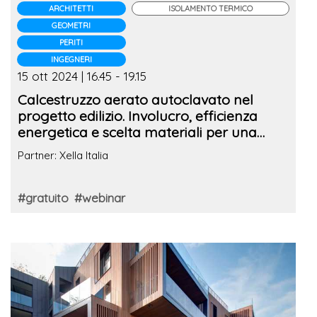
ARCHITETTI
ISOLAMENTO TERMICO
GEOMETRI
PERITI
INGEGNERI
15 ott 2024 | 16.45 - 19.15
Calcestruzzo aerato autoclavato nel
progetto edilizio. Involucro, efficienza
energetica e scelta materiali per una
corretta progettazione
Partner: Xella Italia
#gratuito
#webinar