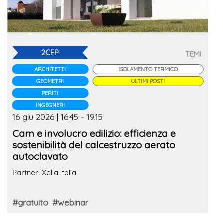
2CFP
TEMI
ARCHITETTI
ISOLAMENTO TERMICO
GEOMETRI
ULTIMI POSTI
PERITI
INGEGNERI
16 giu 2026 | 16.45 - 19.15
Cam e involucro edilizio: efficienza e
sostenibilità del calcestruzzo aerato
autoclavato
Partner: Xella Italia
#gratuito
#webinar