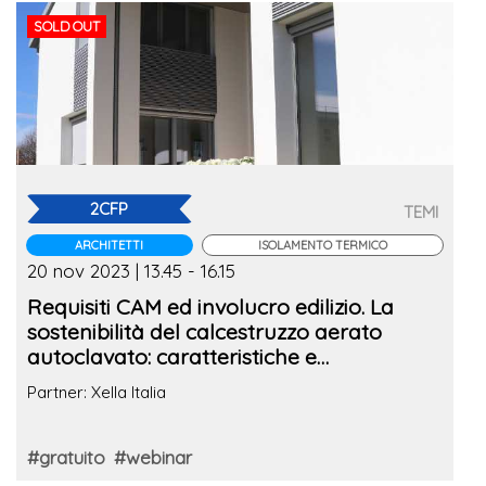
SOLD OUT
2CFP
TEMI
ARCHITETTI
ISOLAMENTO TERMICO
20 nov 2023 | 13.45 - 16.15
Requisiti CAM ed involucro edilizio. La
sostenibilità del calcestruzzo aerato
autoclavato: caratteristiche e
performance
Partner: Xella Italia
#gratuito
#webinar