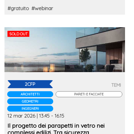
#gratuito
#webinar
SOLD OUT
2CFP
TEMI
ARCHITETTI
PARETI E FACCIATE
GEOMETRI
INGEGNERI
12 mar 2026 | 13.45 - 16.15
Il progetto dei parapetti in vetro nei
complessi edilizi. Tra sicurezza,