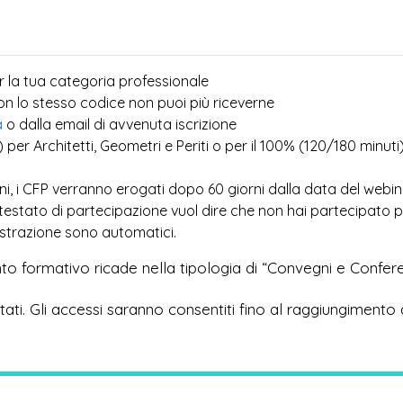
r la tua categoria professionale
più
con lo stesso codice non puoi
riceverne
a
o dalla email di avvenuta iscrizione
) per Architetti, Geometri e Periti o per il 100% (120/180 minuti
ioni, i CFP verranno erogati dopo 60 giorni dalla data del webi
ttestato di partecipazione vuol dire che non hai partecipato 
egistrazione sono automatici.
to formativo ricade nella tipologia di “Convegni e Confer
imitati. Gli accessi saranno consentiti fino al raggiungimento 