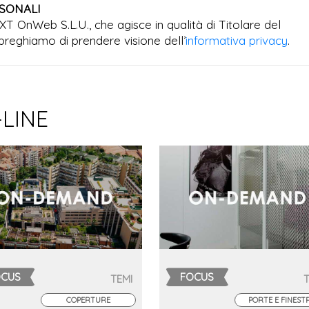
RSONALI
EXT OnWeb S.L.U., che agisce in qualità di Titolare del
preghiamo di prendere visione dell’
informativa privacy
.
-LINE
OCUS
FOCUS
TEMI
COPERTURE
PORTE E FINEST