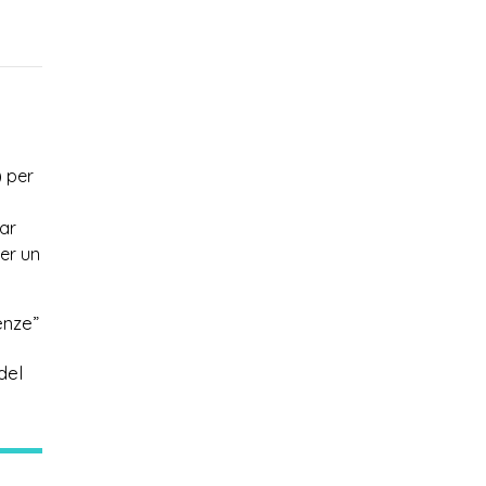
) per
nar
per un
enze”
del