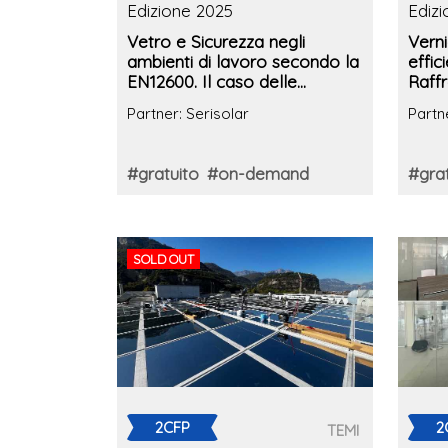
Edizione 2025
Ediz
Vetro e Sicurezza negli
Verni
ambienti di lavoro secondo la
effic
EN12600. Il caso delle
Raff
pellicole trasparenti
Cope
Partner: Serisolar
Partn
antieffrazione ed
antiesplosione
#gratuito
#on-demand
#grat
SOLD OUT
2CFP
2
TEMI