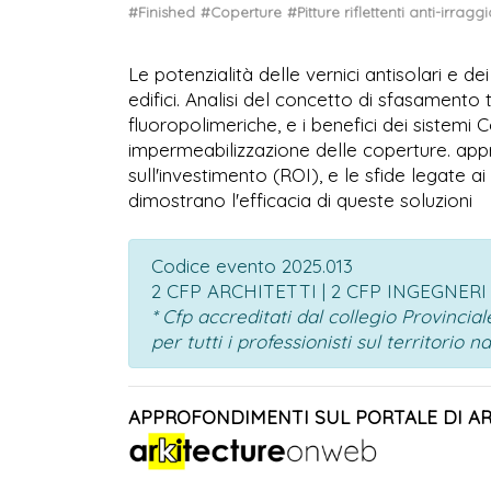
#Finished
#Coperture
#Pitture riflettenti anti-irrag
Le potenzialità delle vernici antisolari e d
edifici. Analisi del concetto di sfasamento t
fluoropolimeriche, e i benefici dei sistemi 
impermeabilizzazione delle coperture. appr
sull'investimento (ROI), e le sfide legate ai l
dimostrano l'efficacia di queste soluzioni
Codice evento 2025.013
2 CFP ARCHITETTI | 2 CFP INGEGNERI
* Cfp accreditati dal collegio Provinci
per tutti i professionisti sul territorio n
APPROFONDIMENTI SUL PORTALE DI A