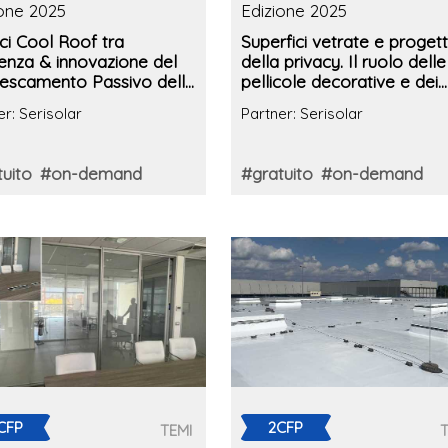
ione 2025
Edizione 2025
ci Cool Roof tra
Superfici vetrate e proget
ienza & innovazione del
della privacy. Il ruolo delle
rescamento Passivo delle
pellicole decorative e dei
rture
sistemi LCD elettro-ottici
er: Serisolar
Partner: Serisolar
uito
#on-demand
#gratuito
#on-demand
CFP
2CFP
TEMI