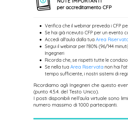
NOTE IMPORTANTI
per accreditamento CFP
Verifica che il webinar preveda i CFP pe
Se hai già ricevuto CFP per un evento 
Area Riservat
Accedi all'aula dalla tua
Segui il webinar per l'80% (96/144 minuti
Ingegneri
Ricorda che, se rispetti tutte le condiz
Area Riservata
Se nella tua
non hai l'a
tempo sufficiente, i nostri sistemi di r
Ricordiamo agli Ingegneri che questo even
(punto 4.5.4. del Testo Unico).
I posti disponibili nell’aula virtuale sono l
numero massimo di 1000 partecipanti.