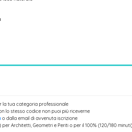
a
r la tua categoria professionale
più
con lo stesso codice non puoi
riceverne
a
o dalla email di avvenuta iscrizione
) per Architetti, Geometri e Periti o per il 100% (120/180 minuti