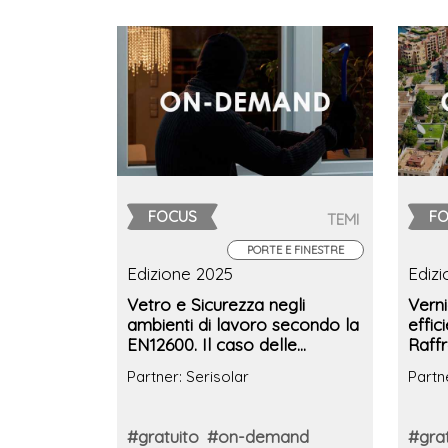
FOCUS
F
TEMI
PORTE E FINESTRE
Edizione 2025
Ediz
Vetro e Sicurezza negli
Verni
ambienti di lavoro secondo la
effic
EN12600. Il caso delle
Raff
pellicole trasparenti
Cope
Partner: Serisolar
Partn
antieffrazione ed
antiesplosione
#gratuito
#on-demand
#grat