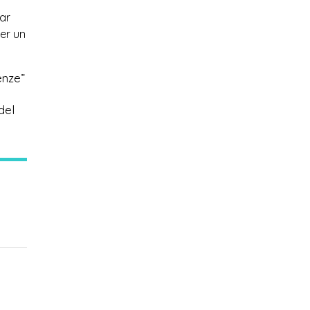
nar
per un
enze”
del