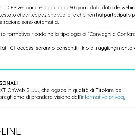
ioni, i CFP verranno erogati dopo 60 giorni dalla data del webi
ttestato di partecipazione vuol dire che non hai partecipato 
egistrazione sono automatici.
to formativo ricade nella tipologia di “Convegni e Confer
imitati. Gli accessi saranno consentiti fino al raggiungimento 
RSONALI
EXT OnWeb S.L.U., che agisce in qualità di Titolare del
preghiamo di prendere visione dell’
informativa privacy
.
-LINE