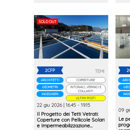
SOLD OUT
2CFP
2
TEMI
ARCHITETTI
COPERTURE
ARCH
GEOMETRI
INTONACI, VERNICI E
GEO
COLLANTI
INGEGNERI
ING
ULTIMI POSTI
22 giu 2026 | 16.45 - 19.15
09 gi
Il Progetto dei Tetti Vetrati:
Le pe
Coperture con Pellicole Solari
proge
e Impermeabilizzazione