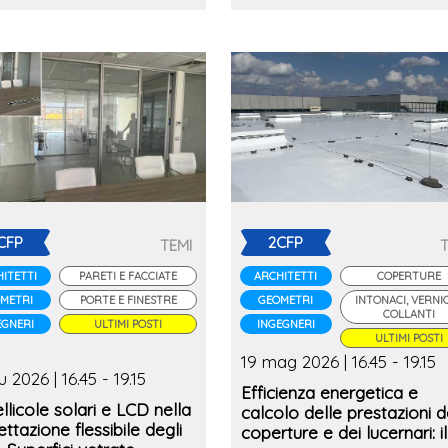
CFP
2CFP
TEMI
ITETTI
PARETI E FACCIATE
ARCHITETTI
COPERTURE
METRI
PORTE E FINESTRE
GEOMETRI
INTONACI, VERNIC
COLLANTI
EGNERI
ULTIMI POSTI
INGEGNERI
ULTIMI POSTI
19 mag 2026 | 16.45 - 19.15
u 2026 | 16.45 - 19.15
Efficienza energetica e
llicole solari e LCD nella
calcolo delle prestazioni d
ttazione flessibile degli
coperture e dei lucernari: il