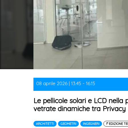
08 aprile 2026 | 13.45 - 16.15
Le pellicole solari e LCD nella 
vetrate dinamiche tra Privacy 
ARCHITETTI
GEOMETRI
INGEGNERI
1° EDIZIONE T