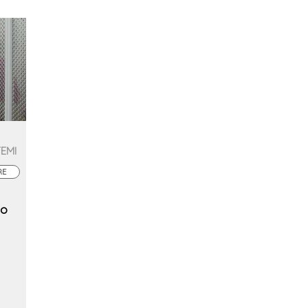
TEMI
RE
to