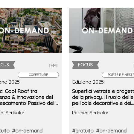
OCUS
FOCUS
TEMI
COPERTURE
PORTE E FINEST
ione 2025
Edizione 2025
ci Cool Roof tra
Superfici vetrate e proget
ienza & innovazione del
della privacy. Il ruolo delle
rescamento Passivo delle
pellicole decorative e dei
rture
sistemi LCD elettro-ottici
er: Serisolar
Partner: Serisolar
uito
#on-demand
#gratuito
#on-demand