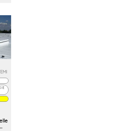
TEMI
I E
elle