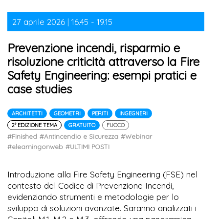
27 aprile 2026 | 16.45 - 19.15
Prevenzione incendi, risparmio e
risoluzione criticità attraverso la Fire
Safety Engineering: esempi pratici e
case studies
ARCHITETTI
GEOMETRI
PERITI
INGEGNERI
2° EDIZIONE TEMA
GRATUITO
FUOCO
#Finished
#Antincendio e Sicurezza
#Webinar
#elearningonweb
#ULTIMI POSTI
Introduzione alla Fire Safety Engineering (FSE) nel
contesto del Codice di Prevenzione Incendi,
evidenziando strumenti e metodologie per lo
sviluppo di soluzioni avanzate. Saranno analizzati i