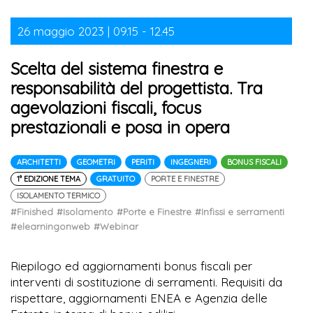
26 maggio 2023 | 09.15 - 12.45
Scelta del sistema finestra e
responsabilità del progettista. Tra
agevolazioni fiscali, focus
prestazionali e posa in opera
ARCHITETTI
GEOMETRI
PERITI
INGEGNERI
BONUS FISCALI
1° EDIZIONE TEMA
GRATUITO
PORTE E FINESTRE
ISOLAMENTO TERMICO
#Finished
#Isolamento
#Porte e Finestre
#Infissi e serramenti
#elearningonweb
#Webinar
Riepilogo ed aggiornamenti bonus fiscali per
interventi di sostituzione di serramenti. Requisiti da
rispettare, aggiornamenti ENEA e Agenzia delle