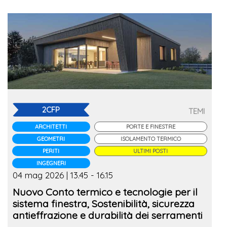
2CFP
TEMI
ARCHITETTI
PORTE E FINESTRE
GEOMETRI
ISOLAMENTO TERMICO
PERITI
ULTIMI POSTI
INGEGNERI
04 mag 2026 | 13.45 - 16.15
Nuovo Conto termico e tecnologie per il
sistema finestra, Sostenibilità, sicurezza
antieffrazione e durabilità dei serramenti