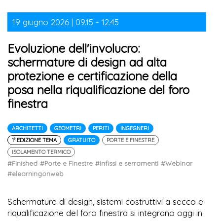
19 giugno 2026 | 09.15 - 12.45
Evoluzione dell'involucro:
schermature di design ad alta
protezione e certificazione della
posa nella riqualificazione del foro
finestra
ARCHITETTI
GEOMETRI
PERITI
INGEGNERI
1° EDIZIONE TEMA
GRATUITO
PORTE E FINESTRE
ISOLAMENTO TERMICO
#Finished
#Porte e Finestre
#Infissi e serramenti
#Webinar
#elearningonweb
Schermature di design, sistemi costruttivi a secco e
riqualificazione del foro finestra si integrano oggi in