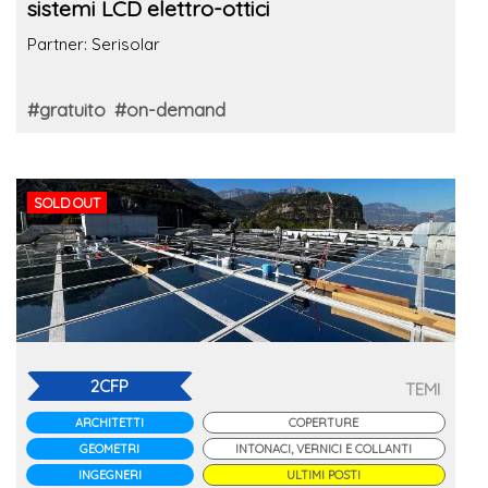
sistemi LCD elettro-ottici
Partner: Serisolar
#gratuito
#on-demand
SOLD OUT
2CFP
TEMI
ARCHITETTI
COPERTURE
GEOMETRI
INTONACI, VERNICI E COLLANTI
INGEGNERI
ULTIMI POSTI