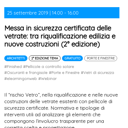
25 settembre 2019 | 14.00 - 16.00
Messa in sicurezza certificata delle
vetrate: tra riqualificazione edilizia e
nuove costruzioni (2° edizione)
ARCHITETTI
2° EDIZIONE TEMA
GRATUITO
PORTE E FINESTRE
#Finished
#Pellicole a controllo solare
#Oscuranti e frangisole
#Porte e Finestre
#Vetri di sicurezza
#elearningonweb
#Webinar
Il “rischio Vetro”, nella riqualificazione e nelle nuove
costruzioni delle vetrate esistenti con pellicole di
sicurezza certificate. Normativa e tipologie di
interventi utili ad analizzare gli elementi che
compongono l’involucro trasparente per una
corretta scelta e progettazione