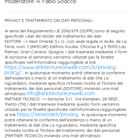
Moderatore: R. Fabio Sciacca
PRIVACY E TRATTAMENTO DEI DATI PERSONALI
Ai sensi del Regolamento UE 2016/679 (GDPR) sono di seguito
specificati i dati dei titolari del trattamento dei dati:
EDITORE --> Next OnWeb S.L.U., con sede legale in Avda. de La
Feria, num. 1 (INFECAR) Edificio Incube. Oficinas 4 y 5 35012-Las
Palmas. Gran Canaria. Spagna. I dati trasmessi mediante il form
di iscrizione al seminario verranno utilizzati per le finalità
specificate nell'Informativa raggiungibile al link
https://www.arkitectureonweb.com/it/privacy-
policy/
. In qualunque momento potrà ottenere la conferma
dell'esistenza o meno di un trattamento di dati che La
riguardano, mediante specifica richiesta rivolta al Titolare del
trattamento dei dati personali (EDITORE) inviando una mail
info@arkitectureonweb.com
all’indirizzo
.
PARTNER TECNICO --> Serisolar S.r.l.. Via Kempten, 28 38121
Trento (TN) I dati trasmessi mediante questo form verranno
utilizzati per le finalità specificate nell'Informativa raggiungibile
https://serisolar.it/privacy
al link
. In qualunque momento
potrà ottenere la conferma dell'esistenza o meno di un
trattamento di dati che La riguardano, mediante specifica
richiesta rivolta al Titolare del trattamento dei dati personali
(PARTNER TECNICO) inviando una mail all’indirizzo