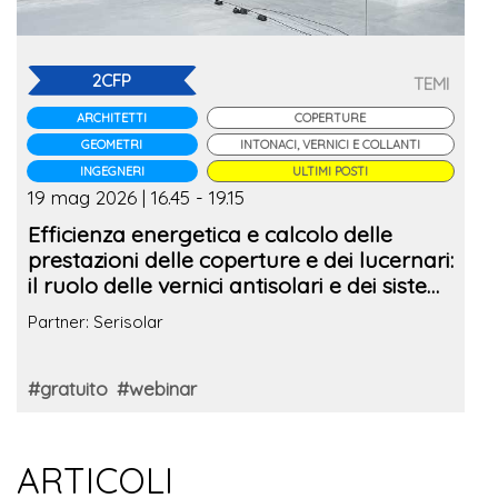
2CFP
TEMI
ARCHITETTI
COPERTURE
GEOMETRI
INTONACI, VERNICI E COLLANTI
INGEGNERI
ULTIMI POSTI
19 mag 2026 | 16.45 - 19.15
Efficienza energetica e calcolo delle
prestazioni delle coperture e dei lucernari:
il ruolo delle vernici antisolari e dei sistemi
cool roof
Partner: Serisolar
#gratuito
#webinar
ARTICOLI