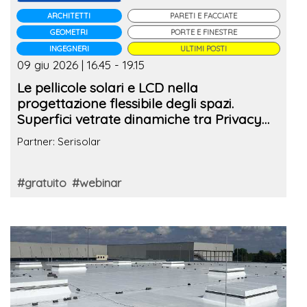
ARCHITETTI
PARETI E FACCIATE
GEOMETRI
PORTE E FINESTRE
INGEGNERI
ULTIMI POSTI
09 giu 2026 | 16.45 - 19.15
Le pellicole solari e LCD nella
progettazione flessibile degli spazi.
Superfici vetrate dinamiche tra Privacy
statica e dinamica
Partner: Serisolar
#gratuito
#webinar