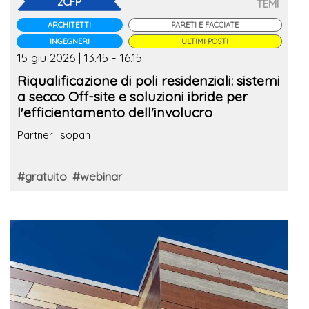
2CFP
TEMI
ARCHITETTI
PARETI E FACCIATE
INGEGNERI
ULTIMI POSTI
15 giu 2026 | 13.45 - 16.15
Riqualificazione di poli residenziali: sistemi
a secco Off-site e soluzioni ibride per
l'efficientamento dell'involucro
Partner: Isopan
#gratuito
#webinar