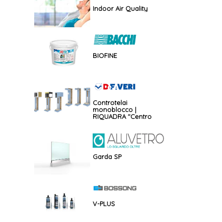
Indoor Air Quality
BIOFINE
Controtelai
monoblocco |
RIQUADRA "Centro
muro"
Garda SP
V-PLUS