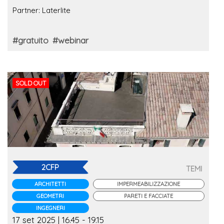
prestazioni
Partner: Laterlite
#gratuito
#webinar
SOLD OUT
2CFP
TEMI
ARCHITETTI
IMPERMEABILIZZAZIONE
GEOMETRI
PARETI E FACCIATE
INGEGNERI
17 set 2025 | 16.45 - 19.15