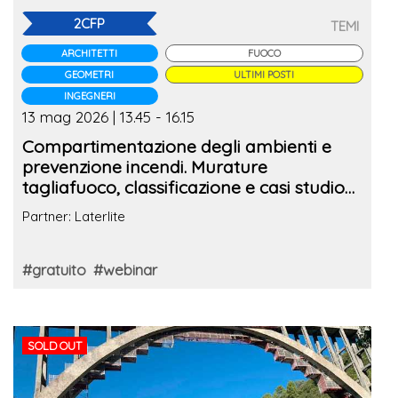
2CFP
TEMI
ARCHITETTI
FUOCO
GEOMETRI
ULTIMI POSTI
INGEGNERI
13 mag 2026 | 13.45 - 16.15
Compartimentazione degli ambienti e
prevenzione incendi. Murature
tagliafuoco, classificazione e casi studio
reali
Partner: Laterlite
#gratuito
#webinar
SOLD OUT