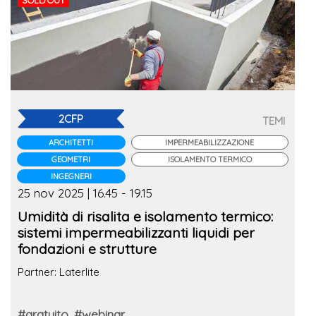
SOLD OUT
2CFP
TEMI
ARCHITETTI
IMPERMEABILIZZAZIONE
GEOMETRI
ISOLAMENTO TERMICO
INGEGNERI
25 nov 2025 | 16.45 - 19.15
Umidità di risalita e isolamento termico:
sistemi impermeabilizzanti liquidi per
fondazioni e strutture
Partner: Laterlite
#gratuito
#webinar