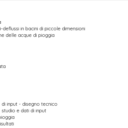
a
-deflussi in bacini di piccole dimensioni
ne delle acque di pioggia
ata
o
 di input - disegno tecnico
studio e dati di input
pioggia
sultati