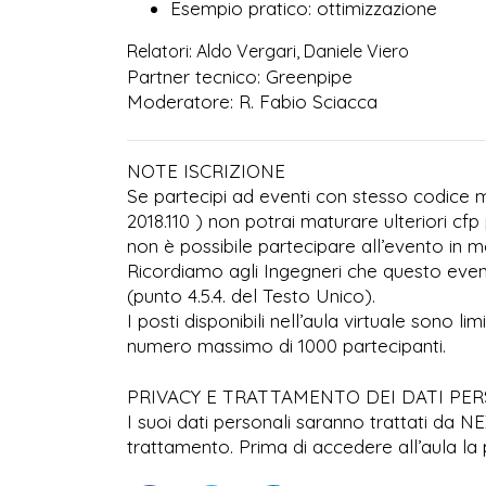
Esempio pratico: ottimizzazione
Relatori: Aldo
Vergari
, Daniele Viero
Partner tecnico: Greenpipe
Moderatore: R. Fabio Sciacca
NOTE ISCRIZIONE
Se partecipi ad eventi con stesso codice ma
2018.110 ) non potrai maturare ulteriori cfp 
non è possibile partecipare all’evento in mo
Ricordiamo agli Ingegneri che questo even
(punto 4.5.4. del Testo Unico).
I posti disponibili nell’aula virtuale sono l
numero massimo di 1000 partecipanti.
PRIVACY E TRATTAMENTO DEI DATI PE
I suoi dati personali saranno trattati da N
trattamento. Prima di accedere all’aula la 