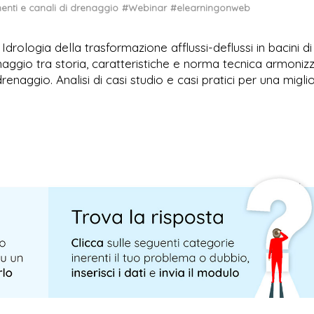
enti e canali di drenaggio
#Webinar
#elearningonweb
drologia della trasformazione afflussi-deflussi in bacini di
enaggio tra storia, caratteristiche e norma tecnica armoniz
naggio. Analisi di casi studio e casi pratici per una migli