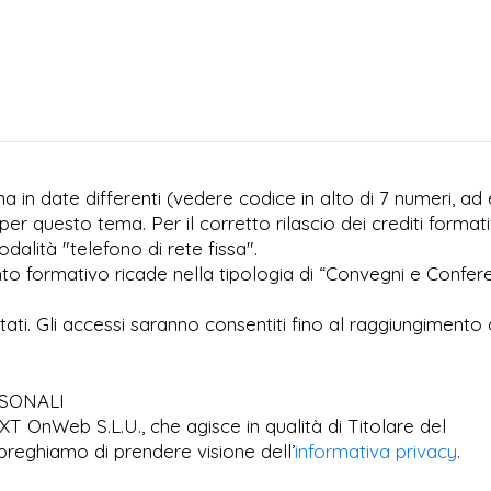
 in date differenti (vedere codice in alto di 7 numeri, ad 
per questo tema. Per il corretto rilascio dei crediti formati
dalità "telefono di rete fissa".
to formativo ricade nella tipologia di “Convegni e Confer
imitati. Gli accessi saranno consentiti fino al raggiungimento 
RSONALI
EXT OnWeb S.L.U., che agisce in qualità di Titolare del
preghiamo di prendere visione dell’
informativa privacy
.