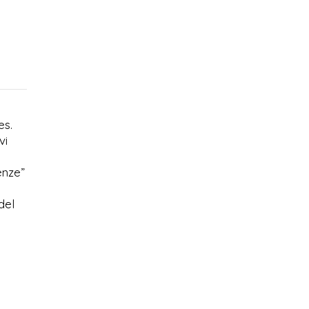
es.
vi
enze”
del