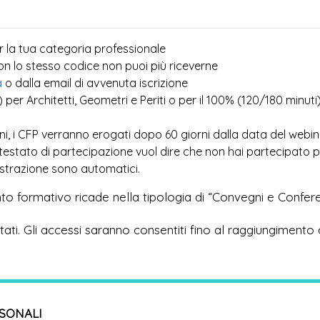
r la tua categoria professionale
più
con lo stesso codice non puoi
riceverne
a
o dalla email di avvenuta iscrizione
) per Architetti, Geometri e Periti o per il 100% (120/180 minuti
ioni, i CFP verranno erogati dopo 60 giorni dalla data del webi
ttestato di partecipazione vuol dire che non hai partecipato 
egistrazione sono automatici.
to formativo ricade nella tipologia di “Convegni e Confer
imitati. Gli accessi saranno consentiti fino al raggiungimento 
RSONALI