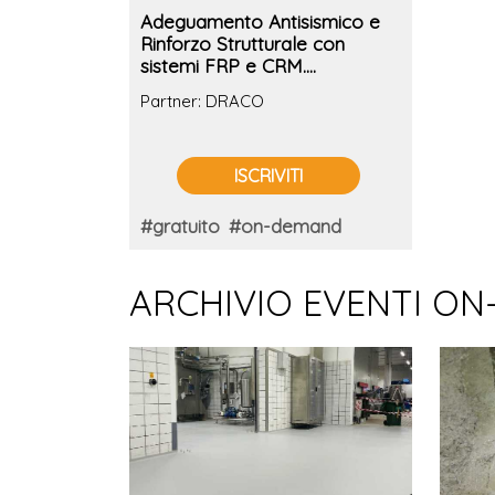
Adeguamento Antisismico e
Rinforzo Strutturale con
sistemi FRP e CRM.
Caratteristiche, normativa e
Partner: DRACO
vantaggi nel recupero delle
strutture esistenti
ISCRIVITI
#gratuito
#on-demand
ARCHIVIO EVENTI ON