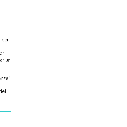
) per
nar
per un
enze”
del