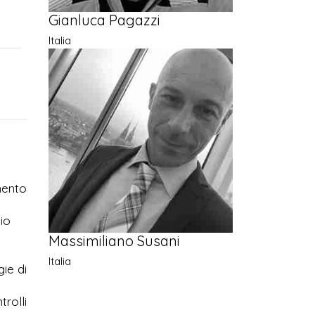
Gianluca Pagazzi
Italia
mento
lio
Massimiliano Susani
Italia
ie di
trolli