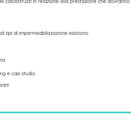
dei calcestruzzi in relazione alla prestazione che dovranno
li tipi di impermeabilizzazione esistono
ota
ng e casi studio
sani