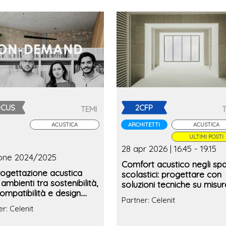
OCUS
2CFP
TEMI
ACUSTICA
ARCHITETTI
ACUSTICA
ULTIMI POSTI
28 apr 2026 | 16.45 - 19.15
ione 2024/2025
Comfort acustico negli spa
rogettazione acustica
scolastici: progettare con
 ambienti tra sostenibilità,
soluzioni tecniche su misur
mpatibilità e design.
focus normativo
Partner: Celenit
s UFFICI
r: Celenit