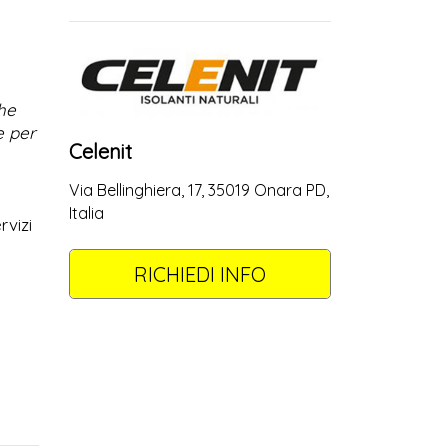
che
e per
Celenit
Via Bellinghiera, 17, 35019 Onara PD,
Italia
rvizi
RICHIEDI INFO