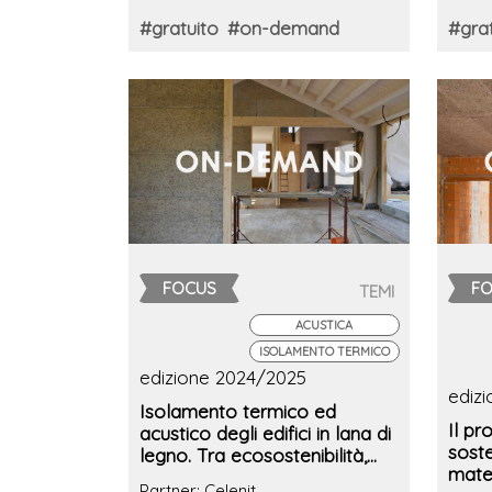
#gratuito
#on-demand
#grat
FOCUS
F
TEMI
ACUSTICA
ISOLAMENTO TERMICO
edizione 2024/2025
ediz
Isolamento termico ed
Il pr
acustico degli edifici in lana di
soste
legno. Tra ecosostenibilità,
mater
comfort abitativo e risparmio
Partner: Celenit