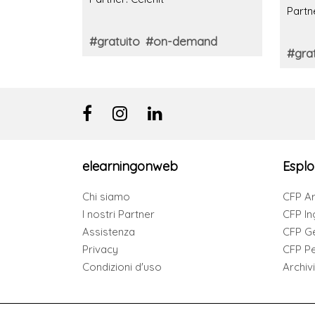
e cer
energetico
Partne
#gratuito
#on-demand
#grat
elearningonweb
Esplo
Chi siamo
CFP Ar
I nostri Partner
CFP In
Assistenza
CFP G
Privacy
CFP Per
Condizioni d'uso
Archiv