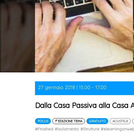
27 gennaio 2018 | 15.00 - 17.00
Dalla Casa Passiva alla Casa At
FOCUS
1° EDIZIONE TEMA
GRATUITO
ACUSTICA
#Finished
#Isolamento
#Strutture
#elearningonwe