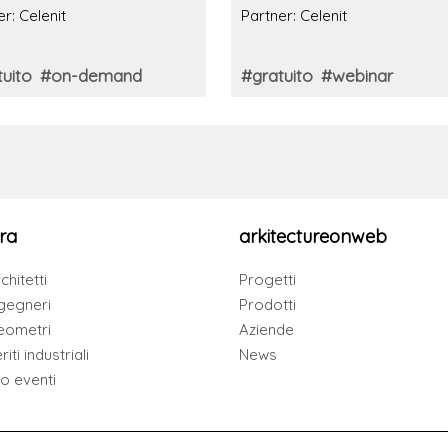
tificazioni ambientali
design funzionale. Caso
r: Celenit
Partner: Celenit
studio: Palestra di Olginat
(Lecco)
uito
#on-demand
#gratuito
#webinar
ra
arkitectureonweb
chitetti
Progetti
gegneri
Prodotti
eometri
Aziende
iti industriali
News
io eventi