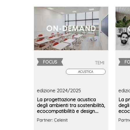
FOCUS
F
TEMI
ACUSTICA
edizione 2024/2025
ediz
La progettazione acustica
La p
degli ambienti tra sostenibilità,
degli
ecocompatibilità e design.
ecoco
Focus SCUOLE
Focu
Partner: Celenit
Partne