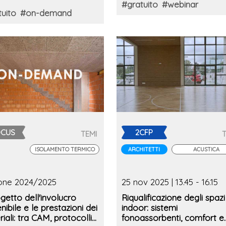
#gratuito
#webinar
uito
#on-demand
OCUS
2CFP
TEMI
ISOLAMENTO TERMICO
ARCHITETTI
ACUSTICA
ione 2024/2025
25 nov 2025 | 13.45 - 16.15
ogetto dell'involucro
Riqualificazione degli spazi
nibile e le prestazioni dei
indoor: sistemi
iali: tra CAM, protocolli
fonoassorbenti, comfort e