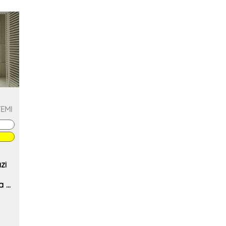
TEMI
zi
a e