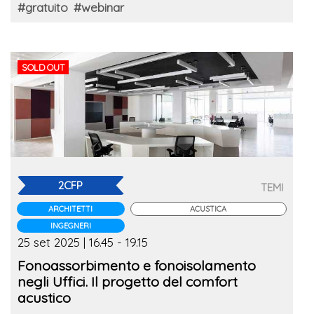
#gratuito
#webinar
SOLD OUT
2CFP
TEMI
ARCHITETTI
ACUSTICA
INGEGNERI
25 set 2025 | 16.45 - 19.15
Fonoassorbimento e fonoisolamento
negli Uffici. Il progetto del comfort
acustico