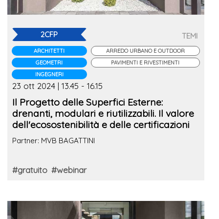
2CFP
TEMI
ARCHITETTI
ARREDO URBANO E OUTDOOR
GEOMETRI
PAVIMENTI E RIVESTIMENTI
INGEGNERI
23 ott 2024 | 13.45 - 16.15
Il Progetto delle Superfici Esterne:
drenanti, modulari e riutilizzabili. Il valore
dell'ecosostenibilità e delle certificazioni
Partner: MVB BAGATTINI
#gratuito
#webinar