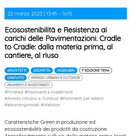
22 marzo 2023 | 13.45 - 16.15
Ecosostenibilità e Resistenza ai
carichi delle Pavimentazioni. Cradle
to Cradle: dalla materia prima, al
cantiere, al riuso
ARCHITETTI
GEOMETRI
INGEGNERI
1° EDIZIONE TEMA
GRATUITO
ARREDO URBANO E OUTDOOR
PAVIMENTI E RIVESTIMENTI
#Finished
#Pavimenti e rivestimenti
#Arredo Urbano e Outdoor
#Pavimenti per esterni
#elearningonweb
#Webinar
Caratteristiche Green in produzione ed
ecosostenibilità dei prodotti da costruzione.
Approfondimento sull'uso delle materie prime locali