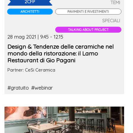
2CFP
TEMI
ARCHITETTI
PAVIMENTI E RIVESTIMENTI
SPECIALI
TALKING ABOUT PROJECT
28 mag 2021 | 9.45 - 12.15
Design & Tendenze delle ceramiche nel
mondo della ristorazione: il Lamo
Restaurant di Gio Pagani
Partner: CeSi Ceramica
#gratuito
#webinar