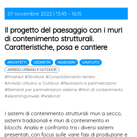
07 novembre 2022 | 13.45 - 16.15
Il progetto del paesaggio con i muri
di contenimento strutturali.
Caratteristiche, posa e cantiere
ARCHITETTI
GEOMETRI
INGEGNERI
GRATUITO
ARREDO URBANO E OUTDOOR
#Finished
#Strutture
#Consolidamento terreni
#Arredo Urbano e Outdoor
#Recinzioni e perimetrazioni
#Elementi per perimetrazioni esterne
#Muri di contenimento
#elearningonweb
#Webinar
I sistemi di contenimento strutturali: muri a secco,
sistemi tradizionali e muri di contenimento in
blocchi. Analisi e confronto tra i diversi sistemi
presentati, con focus sulle varie fasi di produzione e