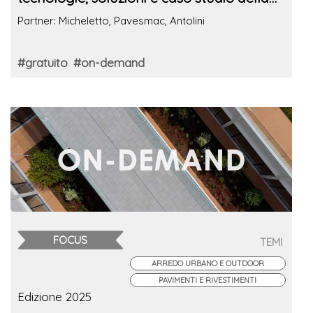
Piazza del Mercato di Brendola
Partner: Micheletto, Pavesmac, Antolini
#gratuito
#on-demand
FOCUS
TEMI
ARREDO URBANO E OUTDOOR
PAVIMENTI E RIVESTIMENTI
Edizione 2025