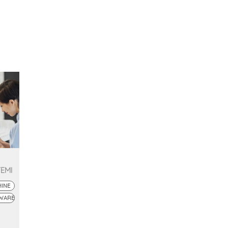
TEMI
HINE
WARE