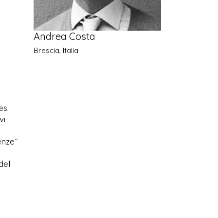
Andrea Costa
Brescia, Italia
es.
vi
enze”
del