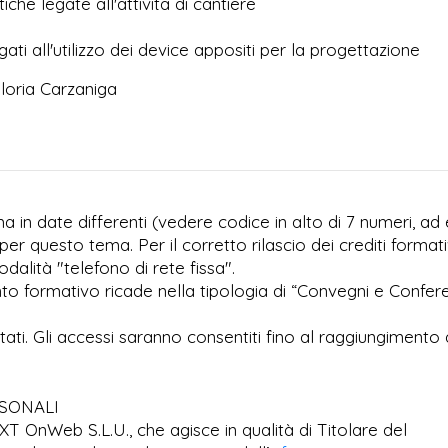
iche legate all'attivita di cantiere
ati all'utilizzo dei device appositi per la progettazione
loria Carzaniga
 in date differenti (vedere codice in alto di 7 numeri, ad 
per questo tema. Per il corretto rilascio dei crediti formati
dalità "telefono di rete fissa".
to formativo ricade nella tipologia di “Convegni e Confer
imitati. Gli accessi saranno consentiti fino al raggiungimento 
RSONALI
EXT OnWeb S.L.U., che agisce in qualità di Titolare del