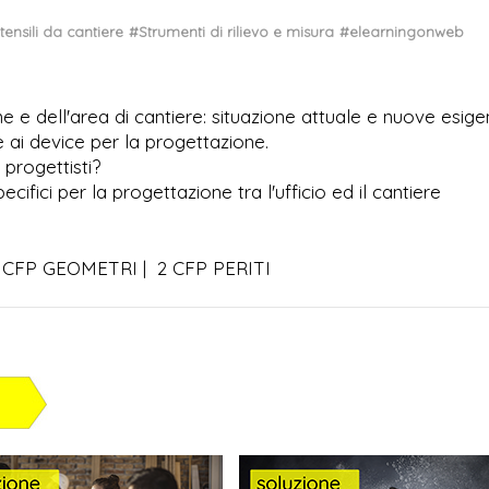
tensili da cantiere
#Strumenti di rilievo e misura
#elearningonweb
ne e dell'area di cantiere: situazione attuale e nuove esige
 ai device per la progettazione.
 progettisti?
pecifici per la progettazione tra l'ufficio ed il cantiere
2 CFP GEOMETRI | 2 CFP PERITI