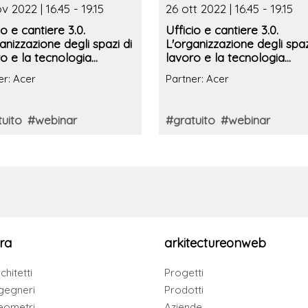
v 2022 | 16.45 - 19.15
26 ott 2022 | 16.45 - 19.15
io e cantiere 3.0.
Ufficio e cantiere 3.0.
anizzazione degli spazi di
L'organizzazione degli spaz
o e la tecnologia
lavoro e la tecnologia
rmatica a supporto
informatica a supporto
er: Acer
Partner: Acer
uito
#webinar
#gratuito
#webinar
ra
arkitectureonweb
chitetti
Progetti
gegneri
Prodotti
eometri
Aziende