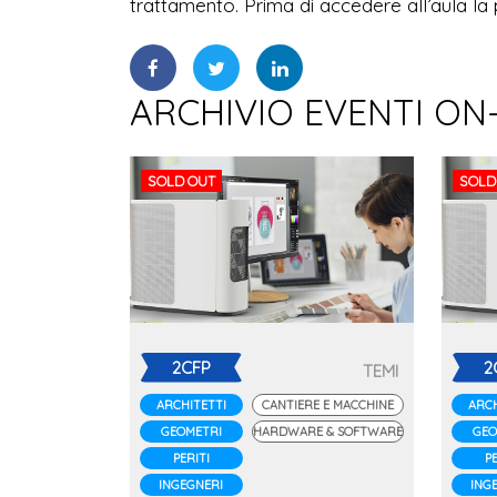
trattamento. Prima di accedere all’aula la 
ARCHIVIO EVENTI ON
SOLD OUT
SOLD
2CFP
2
TEMI
ARCHITETTI
CANTIERE E MACCHINE
ARCH
GEOMETRI
HARDWARE & SOFTWARE
GEO
PERITI
PE
INGEGNERI
ING