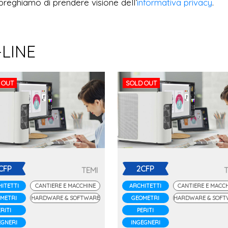
preghiamo di prendere visione dell’
informativa privacy
.
-LINE
 OUT
SOLD OUT
CFP
2CFP
TEMI
ITETTI
CANTIERE E MACCHINE
ARCHITETTI
CANTIERE E MACC
METRI
HARDWARE & SOFTWARE
GEOMETRI
HARDWARE & SOFT
RITI
PERITI
EGNERI
INGEGNERI