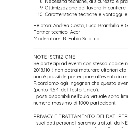
Necessità tecniche, di sicurezza e prat
Ottimizzazione del lavoro in cantiere
Caratteristiche tecniche e vantaggi leg
Relatori: Andrea Costa, Luca Brambilla e G
Partner tecnico: Acer
Moderatore: R. Fabio Sciacca
NOTE ISCRIZIONE
Se partecipi ad eventi con stesso codice ma
2018.110 ) non potrai maturare ulteriori cfp 
non è possibile partecipare all’evento in mo
Ricordiamo agli Ingegneri che questo even
(punto 4.5.4. del Testo Unico).
I posti disponibili nell’aula virtuale sono l
numero massimo di 1000 partecipanti.
PRIVACY E TRATTAMENTO DEI DATI PE
I suoi dati personali saranno trattati da N