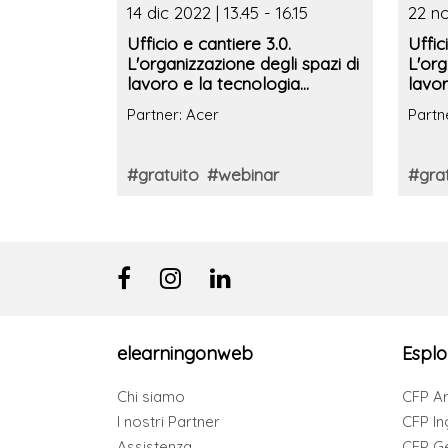
14 dic 2022 | 13.45 - 16.15
22 no
Ufficio e cantiere 3.0.
Uffic
L'organizzazione degli spazi di
L'org
lavoro e la tecnologia
lavor
informatica a supporto
info
Partner: Acer
Partn
#gratuito
#webinar
#grat
elearningonweb
Esplo
Chi siamo
CFP Ar
I nostri Partner
CFP In
Assistenza
CFP G