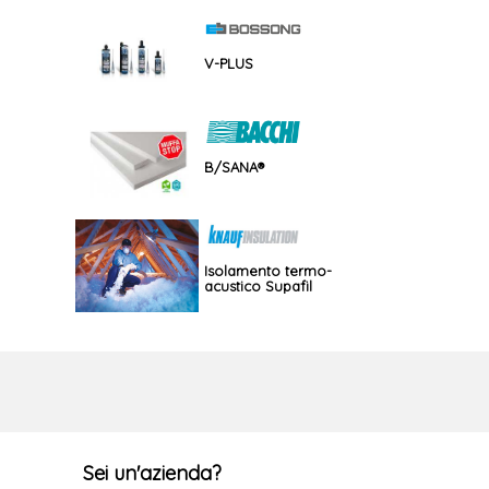
V-PLUS
B/SANA®
Isolamento termo-
acustico Supafil
Sei un'azienda?