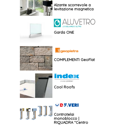
Alzante scorrevole a
levitazione magnetica
Garda ONE
COMPLEMENTI GeoFlat
Cool Roofs
Controtelai
monoblocco |
RIQUADRA "Centro
muro"