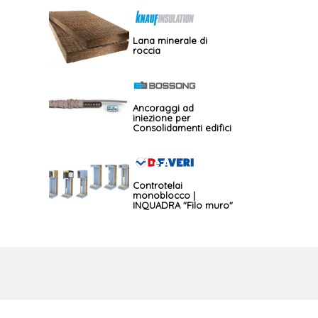
Lana minerale di
roccia
Ancoraggi ad
iniezione per
Consolidamenti edifici
storici – GBOS
Controtelai
monoblocco |
INQUADRA "Filo muro"