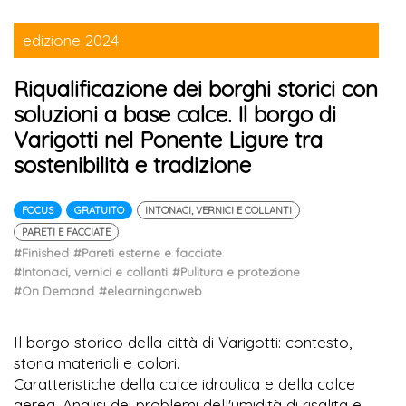
edizione 2024
Riqualificazione dei borghi storici con
soluzioni a base calce. Il borgo di
Varigotti nel Ponente Ligure tra
sostenibilità e tradizione
FOCUS
GRATUITO
INTONACI, VERNICI E COLLANTI
PARETI E FACCIATE
#Finished
#Pareti esterne e facciate
#Intonaci, vernici e collanti
#Pulitura e protezione
#On Demand
#elearningonweb
Il borgo storico della città di Varigotti: contesto,
storia materiali e colori.
Caratteristiche della calce idraulica e della calce
aerea. Analisi dei problemi dell'umidità di risalita e