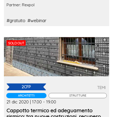
Partner: Rexpol
#gratuito
#webinar
SOLD OUT
2CFP
TEMI
ARCHITETTI
STRUTTURE
21 dic 2020 | 17.00 - 19.00
Cappotto termico ed adeguamento
sismico: tra nuove costruzioni, recupero