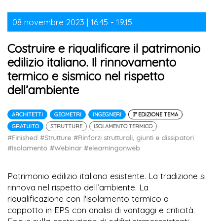
08 novembre 2023 | 16.45 - 19.15
Costruire e riqualificare il patrimonio
edilizio italiano. Il rinnovamento
termico e sismico nel rispetto
dell’ambiente
ARCHITETTI
GEOMETRI
INGEGNERI
3° EDIZIONE TEMA
GRATUITO
STRUTTURE
ISOLAMENTO TERMICO
#Finished
#Strutture
#Rinforzi strutturali, giunti e dissipatori
#Isolamento
#Webinar
#elearningonweb
Patrimonio edilizio italiano esistente. La tradizione si
rinnova nel rispetto dell’ambiente. La
riqualificazione con l'isolamento termico a
cappotto in EPS con analisi di vantaggi e criticità.