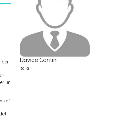
Davide Contini
) per
Italia
nar
per un
enze”
del