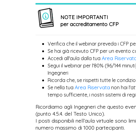
NOTE IMPORTANTI
per accreditamento CFP
Verifica che il webinar preveda i CFP pe
Se hai già ricevuto CFP per un evento 
Area Riservat
Accedi all'aula dalla tua
Segui il webinar per l'80% (96/144 minuti
Ingegneri
Ricorda che, se rispetti tutte le condiz
Area Riservata
Se nella tua
non hai l'a
tempo sufficiente, i nostri sistemi di r
Ricordiamo agli Ingegneri che questo even
(punto 4.5.4. del Testo Unico).
I posti disponibili nell’aula virtuale sono l
numero massimo di 1000 partecipanti.