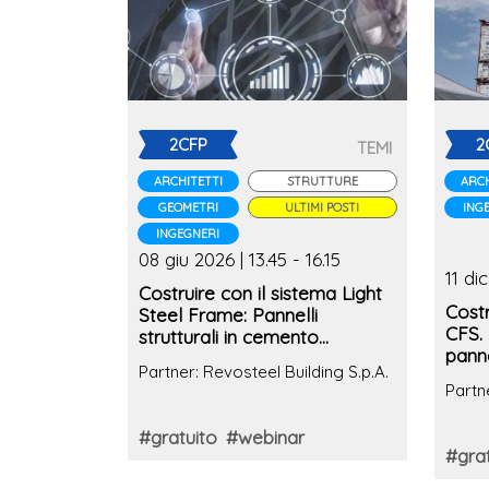
2CFP
2
TEMI
ARCHITETTI
STRUTTURE
ARCH
GEOMETRI
ULTIMI POSTI
ING
INGEGNERI
08 giu 2026 | 13.45 - 16.15
11 dic
Costruire con il sistema Light
Costr
Steel Frame: Pannelli
CFS. 
strutturali in cemento
panne
alleggerito e focus sulle
Partner: Revosteel Building S.p.A.
prest
prestazioni termo-acustiche
Partn
#gratuito
#webinar
#grat