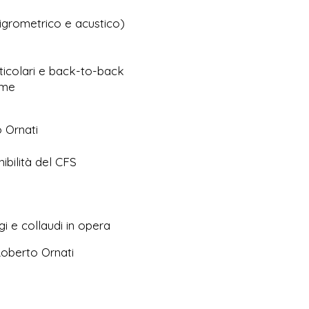
igrometrico e acustico)
reticolari e back-to-back
ame
o Ornati
ibilità del CFS
i e collaudi in opera
Roberto Ornati