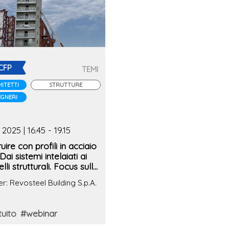
CFP
TEMI
ITETTI
STRUTTURE
EGNERI
 2025 | 16.45 - 19.15
uire con profili in acciaio
Dai sistemi intelaiati ai
lli strutturali. Focus sulle
azioni al fuoco
er: Revosteel Building S.p.A.
uito
#webinar