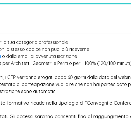
r la tua categoria professionale
più
con lo stesso codice non puoi
riceverne
a
o dalla email di avvenuta iscrizione
) per Architetti, Geometri e Periti o per il 100% (120/180 minuti
ioni, i CFP verranno erogati dopo 60 giorni dalla data del webi
ttestato di partecipazione vuol dire che non hai partecipato 
egistrazione sono automatici.
to formativo ricade nella tipologia di “Convegni e Confer
imitati. Gli accessi saranno consentiti fino al raggiungimento 