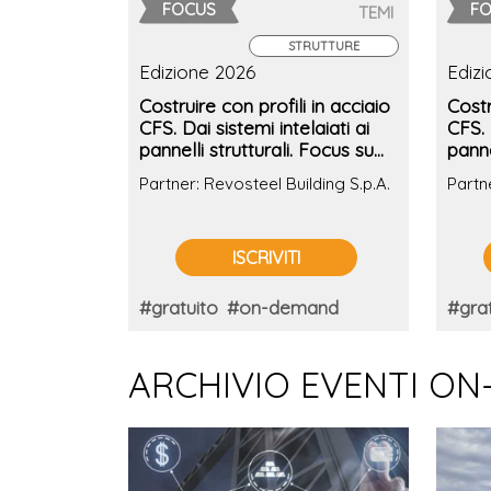
FOCUS
F
TEMI
STRUTTURE
Edizione 2026
Ediz
Costruire con profili in acciaio
Costr
CFS. Dai sistemi intelaiati ai
CFS. 
pannelli strutturali. Focus su
panne
prestazioni integrate e
prest
Partner: Revosteel Building S.p.A.
Partn
sostenibilità
ISCRIVITI
#gratuito
#on-demand
#grat
ARCHIVIO EVENTI ON