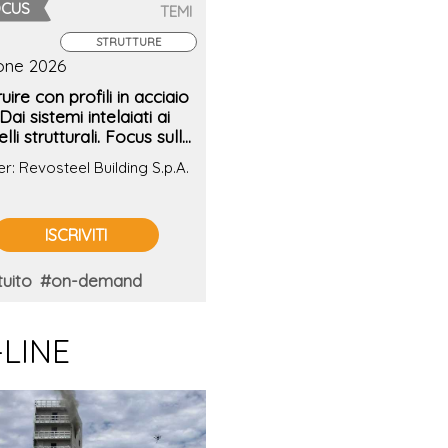
OCUS
TEMI
STRUTTURE
ione 2026
uire con profili in acciaio
Dai sistemi intelaiati ai
lli strutturali. Focus sulle
azioni al fuoco
er: Revosteel Building S.p.A.
ISCRIVITI
uito
#on-demand
-LINE