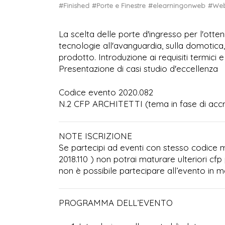
#Finished
#Porte e Finestre
#elearningonweb
#Web
La scelta delle porte d'ingresso per l'otten
tecnologie all'avanguardia, sulla domotica, 
prodotto. Introduzione ai requisiti termici 
Presentazione di casi studio d'eccellenza
Codice evento 2020.082
N.2 CFP ARCHITETTI (tema in fase di ac
NOTE ISCRIZIONE
Se partecipi ad eventi con stesso codice ma
2018.110 ) non potrai maturare ulteriori cfp 
non è possibile partecipare all’evento in mo
PROGRAMMA DELL’EVENTO