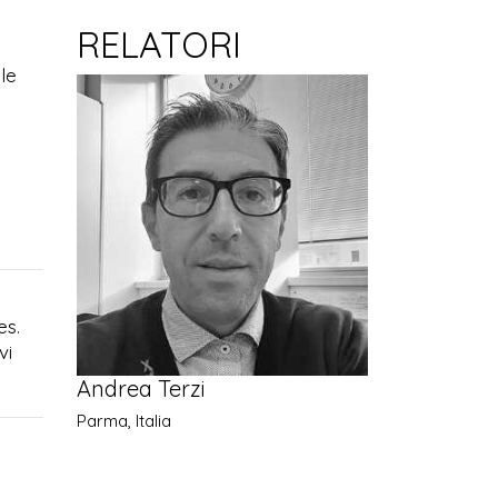
RELATORI
lle
es.
vi
Andrea Terzi
Parma, Italia