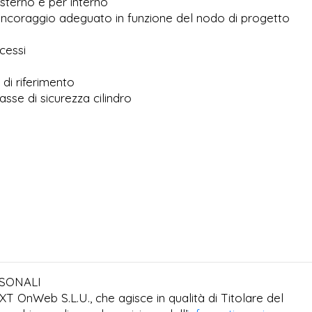
esterno e per interno
 ancoraggio adeguato in funzione del nodo di progetto
cessi
tica
 di riferimento
asse di sicurezza cilindro
RSONALI
EXT OnWeb S.L.U., che agisce in qualità di Titolare del