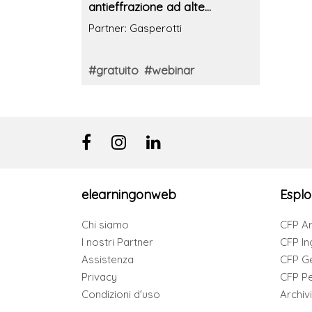
antieffrazione ad alte
prestazioni)
Partner: Gasperotti
#gratuito
#webinar
elearningonweb
Esplo
Chi siamo
CFP Ar
I nostri Partner
CFP In
Assistenza
CFP G
Privacy
CFP Per
Condizioni d'uso
Archiv