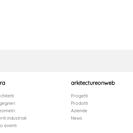
ra
arkitectureonweb
chitetti
Progetti
gegneri
Prodotti
eometri
Aziende
iti industriali
News
io eventi